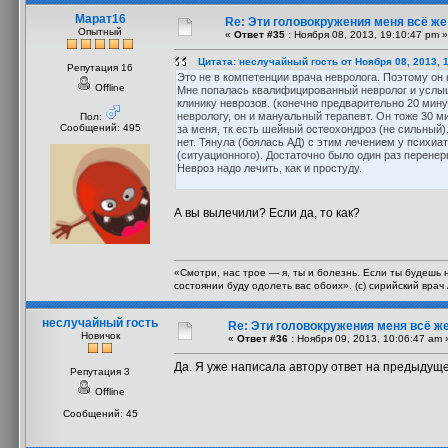
Марат16
Re: Эти головокружения меня всё же 
Опытный
«
Ответ #35 :
Ноября 08, 2013, 19:10:47 pm »
Цитата: неслучайный гость от Ноября 08, 2013, 
Репутация 16
Это не в компетенции врача невролога. Поэтому он н
Offline
Мне попалась квалифицированный невролог и услыш
клинику неврозов. (конечно предварительно 20 мину
неврологу, он и мануальный терапевт. Он тоже 30 ми
Пол:
Сообщений: 495
за меня, тк есть шейный остеохондроз (не сильный)
нет. Тянула (боялась АД) с этим лечением у психиат
(ситуационного). Достаточно было один раз перенер
Невроз надо лечить, как и простуду.
А вы вылечили? Если да, то как?
«Смотри, нас трое — я, ты и болезнь. Если ты будешь 
состоянии буду одолеть вас обоих». (с) сирийский вра
неслучайный гость
Re: Эти головокружения меня всё же
Новичок
«
Ответ #36 :
Ноября 09, 2013, 10:06:47 am 
Да. Я уже написала автору ответ на предыдуще
Репутация 3
Offline
Сообщений: 45