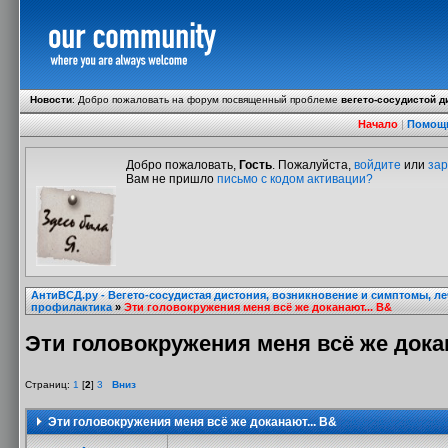
Новости
:
Добро пожаловать на форум посвященный проблеме
вегето-сосудистой д
Начало
|
Помощ
Добро пожаловать,
Гость
. Пожалуйста,
войдите
или
зар
Вам не пришло
письмо с кодом активации?
АнтиВСД.ру - Вегето-сосудистая дистония, возникновение и симптомы, л
профилактика
»
Эти головокружения меня всё же доканают... В&
Эти головокружения меня всё же докан
Страниц:
1
[
2
]
3
Вниз
Эти головокружения меня всё же доканают... В&