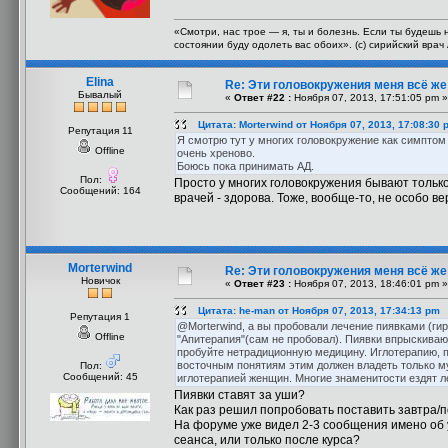
«Смотри, нас трое — я, ты и болезнь. Если ты будешь 
состоянии буду одолеть вас обоих». (с) сирийский вра
Elina
Re: Эти головокружения меня всё же 
Бывалый
«
Ответ #22 :
Ноября 07, 2013, 17:51:05 pm »
Цитата: Morterwind от Ноября 07, 2013, 17:08:30 
Репутация 11
Я смотрю тут у многих головокружение как симптом с
Offline
очень хреново.
Боюсь пока принимать АД.
Пол:
Просто у многих головокружения бывают только
Сообщений: 164
врачей - здорова. Тоже, вообще-то, не особо ве
Morterwind
Re: Эти головокружения меня всё же 
Новичок
«
Ответ #23 :
Ноября 07, 2013, 18:46:01 pm »
Цитата: he-man от Ноября 07, 2013, 17:34:13 pm
Репутация 1
@Morterwind, а вы пробовали лечение пиявками (ги
Offline
"Апитерапия"(сам не пробовал). Пиявки впрыскиваю
пробуйте нетрадиционную медицину. Иглотерапию, пр
восточным понятиям этим должен владеть только му
Пол:
Сообщений: 45
иглотерапией женщин. Многие знаменитости ездят ле
Пиявки ставят за уши?
Как раз решил попробовать поставить завтра/п
На форуме уже видел 2-3 сообщения имено об 
сеанса, или только после курса?