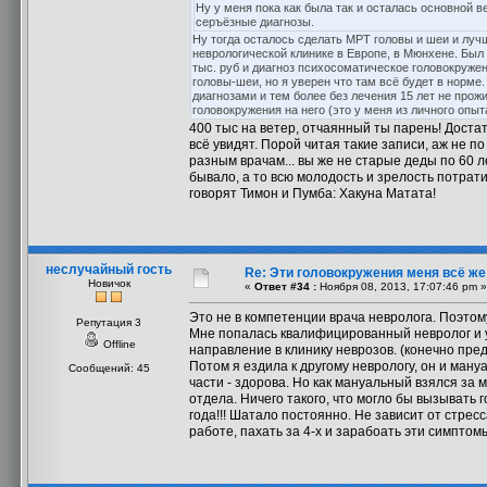
Ну у меня пока как была так и осталась основной 
серъёзные диагнозы.
Ну тогда осталось сделать МРТ головы и шеи и луч
неврологической клинике в Европе, в Мюнхене. Был т
тыс. руб и диагноз психосоматическое головокружен
головы-шеи, но я уверен что там всё будет в норме.
диагнозами и тем более без лечения 15 лет не про
головокружения на него (это у меня из личного опыт
400 тыс на ветер, отчаянный ты парень! Доста
всё увидят. Порой читая такие записи, аж не п
разным врачам... вы же не старые деды по 60 ле
бывало, а то всю молодость и зрелость потрати
говорят Тимон и Пумба: Хакуна Матата!
неслучайный гость
Re: Эти головокружения меня всё же 
Новичок
«
Ответ #34 :
Ноября 08, 2013, 17:07:46 pm »
Это не в компетенции врача невролога. Поэтому
Репутация 3
Мне попалась квалифицированный невролог и у
Offline
направление в клинику неврозов. (конечно пре
Потом я ездила к другому неврологу, он и ману
Сообщений: 45
части - здорова. Но как мануальный взялся за
отдела. Ничего такого, что могло бы вызывать 
года!!! Шатало постоянно. Не зависит от стрес
работе, пахать за 4-х и зарабоать эти симптомы