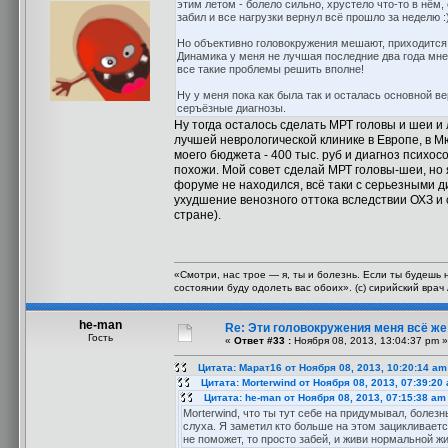
этим летом - болело сильно, хрустело что-то в нём
забил и все нагрузки вернул всё прошло за неделю :
Но объективно головокружения мешают, приходится 
Динамика у меня не лучшая последние два года мне 
все такие проблемы решить вполне!
Ну у меня пока как была так и осталась основной в
серъёзные диагнозы.
Ну тогда осталось сделать МРТ головы и шеи и
лучшей неврологической клинике в Европе, в Мю
моего бюджета - 400 тыс. руб и диагноз психос
похожи. Мой совет сделай МРТ головы-шеи, но я 
форуме не находился, всё таки с серьезными д
ухудшение венозного оттока вследствии ОХЗ и с
стране).
«Смотри, нас трое — я, ты и болезнь. Если ты будешь 
состоянии буду одолеть вас обоих». (с) сирийский вра
he-man
Re: Эти головокружения меня всё же 
Гость
«
Ответ #33 :
Ноября 08, 2013, 13:04:37 pm »
Цитата: Марат16 от Ноября 08, 2013, 10:20:14 am
Цитата: Morterwind от Ноября 08, 2013, 07:39:20
Цитата: he-man от Ноября 08, 2013, 07:15:38 am
Morterwind, что ты тут себе на придумывал, болез
слуха. Я заметил кто больше на этом зацикливаетс
не поможет, то просто забей, и живи нормальной 