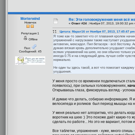
Morterwind
Re: Эти головокружения меня всё же
Новичок
«
Ответ #24 :
Ноября 07, 2013, 19:00:32 pm 
Цитата: Марат16 от Ноября 07, 2013, 17:45:47 pm
Репутация 1
Я тоже как-то заметил что от плавания кролем начин
Offline
упражнений с нагрузками также наступает ухудшени
актовегин, мексидол. Пил бетасерк - всё бестолку. 
думаю вязкая кровь дополнительно ухудшает снабже
Пол:
Сообщений: 45
всяких упражнений на шею, но они обычно только ух
иногда 0.75 и на следующий день лучше себя чувств
нормально.
Не один ты здесь такой, а вот что помогает каждом
ухудшения.
У меня просто со временеи подключаться стали
появилось), при сильных головокружениях,
нач
Открываешь глаза, фиксируешь взгляд - успокаи
И думаю что делать, собираю информацию. Я и в
велосипеда и роликов был период мышцы на но
У меня реально нет алгоритма, что делать когда
воротник на шею :) Это похоже даёт какую-то жу
сделать по работе... Но это не вариант, потом 
Все таблетки, упражнения - хуже, много спишь 