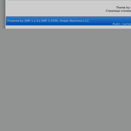
Theme by
Страница сгенери
Powered by SMF 1.1.9
|
SMF © 2006, Simple Machines LLC
Файл: /var/w