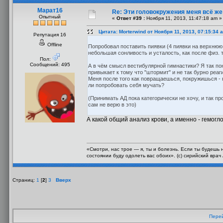
Марат16
Re: Эти головокружения меня всё же 
Опытный
«
Ответ #39 :
Ноября 11, 2013, 11:47:18 am »
Цитата: Morterwind от Ноября 11, 2013, 07:15:34 
Репутация 16
Offline
Попробовал поставить пиявки (4 пиявки на верхнюю
небольшая сонливость и усталость, как после физ. 
Пол:
Сообщений: 495
А в чём смысл вестибулярной гимнастики? Я так пон
привыкает к тому что "штормит" и не так бурно реаг
Меня после того как повращаешься, покружишься - 
ли попробовать себя мучать?
(Принимать АД пока категорически не хочу, и так пр
сам не верю в это)
А какой общий анализ крови, а именно - гемогл
«Смотри, нас трое — я, ты и болезнь. Если ты будешь 
состоянии буду одолеть вас обоих». (с) сирийский вра
Страниц:
1
[
2
]
3
Вверх
Перей