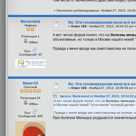
том числе от мочегонного действия кофе) Проб
«
Последнее редактирование: Ноября 07, 2013, 19:05:
Morterwind
Re: Эти головокружения меня всё же 
Новичок
«
Ответ #25 :
Ноября 07, 2013, 19:04:22 pm »
А вот читая форум понял, что на
болезнь мень
Репутация 1
объективные, но только в Москве нашёл некий "
Offline
Правда у меня вроде как симптоматика не полн
Пол:
Сообщений: 45
Марат16
Re: Эти головокружения меня всё же 
Опытный
«
Ответ #26 :
Ноября 07, 2013, 19:09:09 pm »
Цитата: Morterwind от Ноября 07, 2013, 19:04:22 
Репутация 16
А вот читая форум понял, что на
болезнь меньера
Offline
в Москве нашёл некий "гута-клиник" который делает
Правда у меня вроде как симптоматика не полная, н
Пол:
Сообщений: 495
При болезни Меньера ухудшается значительно 