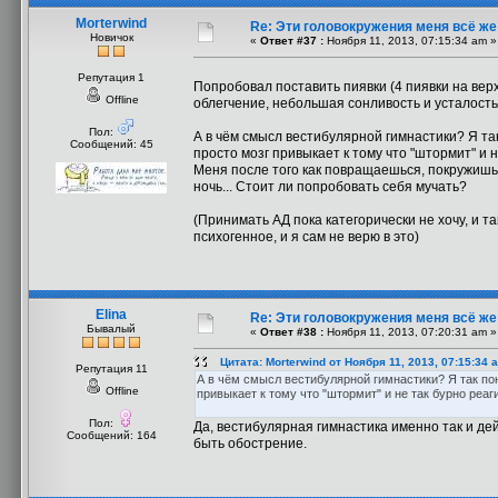
Morterwind
Re: Эти головокружения меня всё же 
Новичок
«
Ответ #37 :
Ноября 11, 2013, 07:15:34 am »
Репутация 1
Попробовал поставить пиявки (4 пиявки на вер
Offline
облегчение, небольшая сонливость и усталость,
Пол:
А в чём смысл вестибулярной гимнастики? Я та
Сообщений: 45
просто мозг привыкает к тому что "штормит" и н
Меня после того как повращаешься, покружишьс
ночь... Стоит ли попробовать себя мучать?
(Принимать АД пока категорически не хочу, и та
психогенное, и я сам не верю в это)
Elina
Re: Эти головокружения меня всё же 
Бывалый
«
Ответ #38 :
Ноября 11, 2013, 07:20:31 am »
Цитата: Morterwind от Ноября 11, 2013, 07:15:34 
Репутация 11
А в чём смысл вестибулярной гимнастики? Я так пон
Offline
привыкает к тому что "штормит" и не так бурно реаг
Пол:
Да, вестибулярная гимнастика именно так и де
Сообщений: 164
быть обострение.