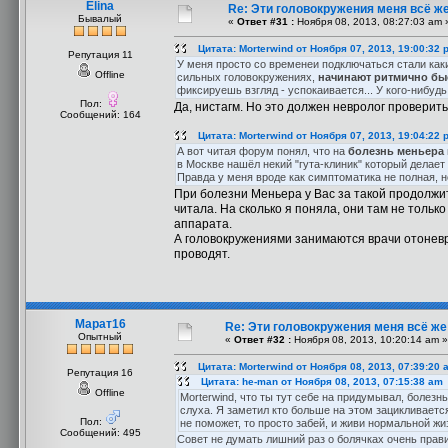
Elina
Re: Эти головокружения меня всё же
Бывалый
«
Ответ #31 :
Ноября 08, 2013, 08:27:03 am 
Цитата: Morterwind от Ноября 07, 2013, 19:00:32 
Репутация 11
У меня просто со временеи подключаться стали как
Offline
сильных головокружениях,
начинают ритмично быс
фиксируешь взгляд - успокаивается... У кого-нибудь
Пол:
Да, нистагм. Но это должен невролог проверит
Сообщений: 164
Цитата: Morterwind от Ноября 07, 2013, 19:04:22 
А вот читая форум понял, что на
болезнь меньера
в Москве нашёл некий "гута-клиник" который делает
Правда у меня вроде как симптоматика не полная, н
При болезни Меньера у Вас за такой продолжи
читала. На сколько я поняла, они там не толь
аппарата.
А головокружениями занимаются врачи отоневр
проводят.
Марат16
Re: Эти головокружения меня всё же 
Опытный
«
Ответ #32 :
Ноября 08, 2013, 10:20:14 am »
Цитата: Morterwind от Ноября 08, 2013, 07:39:20 
Репутация 16
Цитата: he-man от Ноября 08, 2013, 07:15:38 am
Offline
Morterwind, что ты тут себе на придумывал, болез
слуха. Я заметил кто больше на этом зацикливается
Пол:
не поможет, то просто забей, и живи нормальной ж
Сообщений: 495
Совет не думать лишний раз о болячках очень прав