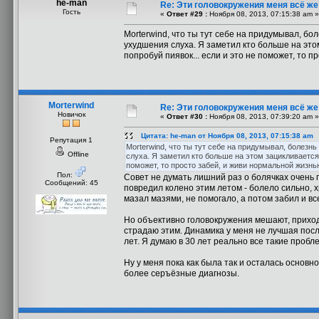
he-man
Re: Эти головокружения меня всё же 
Гость
«
Ответ #29 :
Ноября 08, 2013, 07:15:38 am »
Morterwind, что ты тут себе на придумывал, бо
ухудшения слуха. Я заметил кто больше на это
попробуй пиявок... если и это не поможет, то 
Morterwind
Re: Эти головокружения меня всё же 
Новичок
«
Ответ #30 :
Ноября 08, 2013, 07:39:20 am »
Цитата: he-man от Ноября 08, 2013, 07:15:38 am
Репутация 1
Morterwind, что ты тут себе на придумывал, болезн
Offline
слуха. Я заметил кто больше на этом зацикливается
поможет, то просто забей, и живи нормальной жизн
Пол:
Совет не думать лишний раз о болячках очень 
Сообщений: 45
повредил колено этим летом - болело сильно, х
мазал мазями, не помогало, а потом забил и вс
Но объективно головокружения мешают, приходи
страдаю этим. Динамика у меня не лучшая посл
лет. Я думаю в 30 лет реально все такие проб
Ну у меня пока как была так и осталась основ
более серъёзные диагнозы.