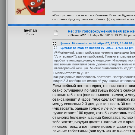
«Смотри, нас трое — я, ты и болезнь. Если ты будешь 
состоянии буду одолеть вас обоих». (с) сирийский вра
he-man
Re: Эти головокружения меня всё же 
Гость
«
Ответ #27 :
Ноября 07, 2013, 19:20:16 pm »
Цитата: Morterwind от Ноября 07, 2013, 18:46:01 
Цитата: he-man от Ноября 07, 2013, 17:34:13 pm
@Morterwind, а вы пробовали лечение пиявками (ги
"Апитерапия"(сам не пробовал). Пиявки впрыскива
пробуйте нетрадиционную медицину. Иглотерапию, пр
восточным понятиям этим должен владеть только м
иглотерапией женщин. Многие знаменитости ездят л
Пиявки ставят за уши?
Как раз решил попробовать поставить завтра/послез
видел 2-3 сообщения имено об улучшении от пиявок
Если шейный остеохондроз, то начинают стави
сеанс. Улучшения почувствуешь после 3 сеанса,
никаких таблеток (они не выносят химию, и мог
сеанса кровит 8 часов, тебе сделают повязку и
между сеансами 2-3 дня, длительность 30 мин. 
чувствовать, раньше только и лечили кровопуск
лучше станет 100 пудов, хотя бы очистишь сво
от многих болезней, царица Клеопатра только 
тебе хватит, гирудин должен накопиться в орг
никакого толку, а вот пиявки помогли, даже ул
лечение таблетками (они жуть как не выносят х