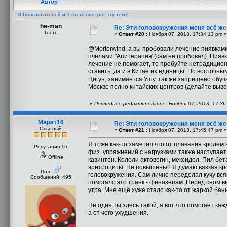
Автор
0 Пользователей и 1 Гость смотрят эту тему.
he-man
Re: Эти головокружения меня всё же 
Гость
«
Ответ #20 :
Ноября 07, 2013, 17:34:13 pm »
@Morterwind, а вы пробовали лечение пиявками
пчёлами "Апитерапия"(сам не пробовал). Пияв
лечение не помогает, то пробуйте нетрадицион
ставить, да и в Китае их единицы. По восточн
Цигун, занимается Ушу, так же запрещено обуч
Москве полно китайских центров (делайте выво
«
Последнее редактирование: Ноября 07, 2013, 17:36
Марат16
Re: Эти головокружения меня всё же 
Опытный
«
Ответ #21 :
Ноября 07, 2013, 17:45:47 pm »
Я тоже как-то заметил что от плавания кролем 
Репутация 16
физ. упражнений с нагрузками также наступае
Offline
кавинтон. Кололи актовегин, мексидол. Пил бета
эритроциты. Не повышены? Я думаю вязкая кро
Пол:
головокружения. Сам лично переделал кучу вс
Сообщений: 495
помогало это транк - феназепам. Перед сном вы
утра. Мне ещё хуже стало как-то от жаркой бани
Не один ты здесь такой, а вот что помогает ка
а от чего ухудшения.