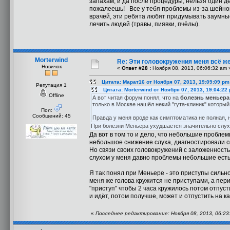
запахам, и да после процедуры, нельзя один де
пожалеешь! Все у тебя проблемы из-за шейного
врачей, эти ребята любят придумывать заумные
лечить людей (травы, пиявки, пчёлы).
Morterwind
Re: Эти головокружения меня всё же
Новичок
«
Ответ #28 :
Ноября 08, 2013, 06:06:32 am 
Цитата: Марат16 от Ноября 07, 2013, 19:09:09 pm
Репутация 1
Цитата: Morterwind от Ноября 07, 2013, 19:04:22
Offline
А вот читая форум понял, что на
болезнь меньера
только в Москве нашёл некий "гута-клиник" который
Пол:
Сообщений: 45
Правда у меня вроде как симптоматика не полная, 
При болезни Меньера ухудшается значительно слух.
Да вот в том то и дело, что небольшие проблемы
небольшое снижение слуха, диагностировали с
Но связи своих головокружений с заложенностью
слухом у меня давно проблемы небольшие есть
Я так понял при Меньере - это приступы силь
меня же голова кружится не приступами, а пер
"приступ" чтобы 2 часа кружилось потом отпуст
и идёт, потом получше, может и отпустить на к
«
Последнее редактирование: Ноября 08, 2013, 06:23: