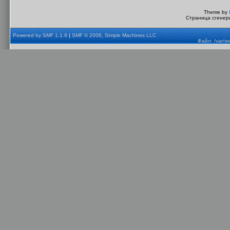
Theme by
Страница сгенери
Powered by SMF 1.1.9
|
SMF © 2006, Simple Machines LLC
Файл: /var/w