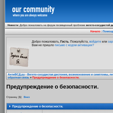
Новости
:
Добро пожаловать на форум посвященный проблеме
вегето-сосудистой д
Начало
|
Помощ
Добро пожаловать,
Гость
. Пожалуйста,
войдите
или
зар
Вам не пришло
письмо с кодом активации?
АнтиВСД.ру - Вегето-сосудистая дистония, возникновение и симптомы, л
обратная связь
»
Предупреждение о безопасности.
Предупреждение о безопасности.
Страниц: [
1
]
Вниз
Предупреждение о безопасности.