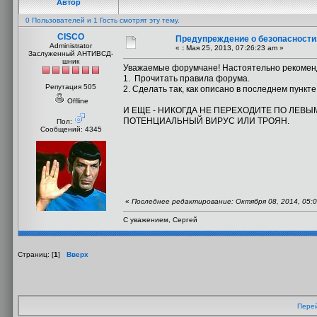
Автор
0 Пользователей и 1 Гость смотрят эту тему.
CISCO
Предупреждение о безопасности
Administrator
«
:
Мая 25, 2013, 07:26:23 am »
Заслуженный АНТИВСД-
шник
Уважаемые форумчане! Настоятельно рекоменд
1. Прочитать правила форума.
Репутация 505
2. Сделать так, как описано в последнем пунк
Offline
И ЕЩЕ - НИКОГДА НЕ ПЕРЕХОДИТЕ ПО ЛЕВЫ
ПОТЕНЦИАЛЬНЫЙ ВИРУС ИЛИ ТРОЯН.
Пол:
Сообщений: 4345
«
Последнее редактирование: Октября 08, 2014, 05:
С уважением, Сергей
Страниц: [
1
]
Вверх
Перей