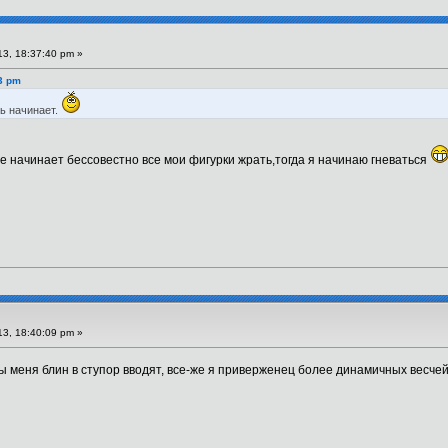
3, 18:37:40 pm »
43 pm
ть начинает.
не начинает бессовестно все мои фигурки жрать,тогда я начинаю гневаться
3, 18:40:09 pm »
ты меня блин в ступор вводят, все-же я приверженец более динамичных весче