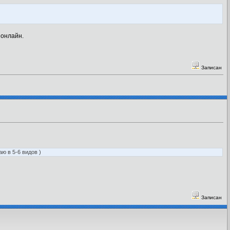
 онлайн.
Записан
аю в 5-6 видов )
Записан