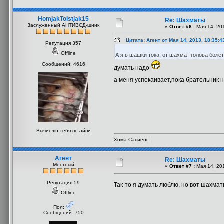
HomjakTolstjak15
Re: Шахматы
Заслуженный АНТИВСД-шник
«
Ответ #6 :
Мая 14, 201
Цитата: Агент от Мая 14, 2013, 18:35:
Репутация 357
Offline
А я в шашки тока, от шахмат голова боле
Сообщений: 4616
думать надо
а меня успокаивает,пока брательник 
Вычислю тебя по айпи
Хома Сапиенс
Агент
Re: Шахматы
Местный
«
Ответ #7 :
Мая 14, 201
Репутация 59
Так-то я думать люблю, но вот шахма
Offline
Пол:
Сообщений: 750