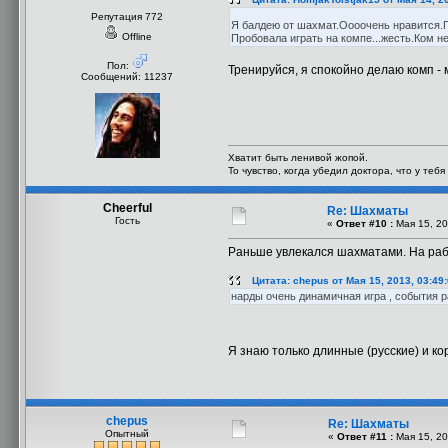
Репутация 772
Я балдею от шахмат.Оооочень нравится.
Offline
Пробовала играть на компе...жесть.Ком 
Пол:
Тренируйся, я спокойно делаю комп -
Сообщений: 11237
Хватит быть ленивой жопой.
То чувство, когда убедил доктора, что у теб
Cheerful
Re: Шахматы
Гость
«
Ответ #10 :
Мая 15, 20
Раньше увлекался шахматами. На рабо
Цитата: chepus от Мая 15, 2013, 03:49
нарды очень динамичная игра , события раз
Я знаю только длинные (русские) и ко
chepus
Re: Шахматы
Опытный
«
Ответ #11 :
Мая 15, 20