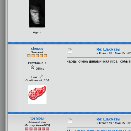
Agent
chepus
Re: Шахматы
Опытный
«
Ответ #8 :
Мая 15, 201
нарды очень динамичная игра , события
Репутация -4
Offline
Пол:
Сообщений: 354
toshibar
Re: Шахматы
Administrator
«
Ответ #9 :
Мая 15, 201
Мастер Анти-ВСД
Цитата: HomjakTolstjak15 от Мая 14, 2