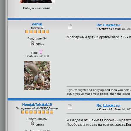
Победа неизбежна!
denial
Re: Шахматы
Местный
«
Ответ #3 :
Мая 14, 201
Молодежь и дети в другом зале. Я их 
Репутация 54
Offline
Пол:
Сообщений: 938
If you're frightened of dying and then you hold o
but, if you've made your peace, then the devils 
HomjakTolstjak15
Re: Шахматы
Заслуженный АНТИВСД-шник
«
Ответ #4 :
Мая 14, 201
Репутация 357
Я балдею от шахмат.Оооочень нравит
Пробовала играть на компе...жесть.К
Offline