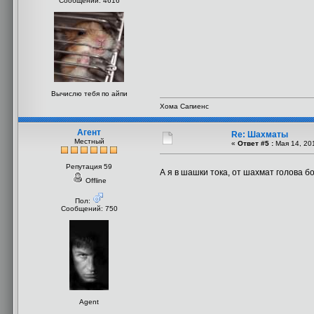
Сообщений: 4616
Вычислю тебя по айпи
Хома Сапиенс
Агент
Re: Шахматы
Местный
«
Ответ #5 :
Мая 14, 201
Репутация 59
А я в шашки тока, от шахмат голова б
Offline
Пол:
Сообщений: 750
Agent