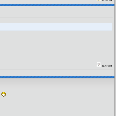
Записан
Записан
й