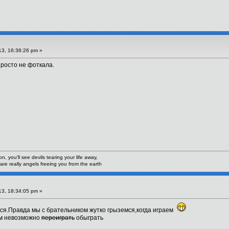
3, 16:36:26 pm »
просто не фоткала.
n, you'll see devils tearing your life away,
are really angels freeing you from the earth
3, 18:34:05 pm »
ся.Правда мы с брательником жутко грыземся,когда играем
ом невозможно
переиграть
обыграть