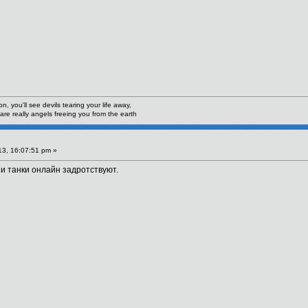
n, you'll see devils tearing your life away,
are really angels freeing you from the earth
3, 16:07:51 pm »
 и танки онлайн задротствуют.