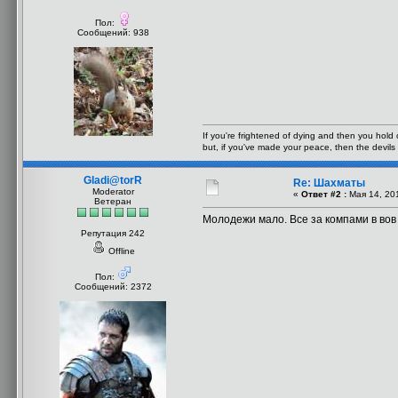
Пол:
Сообщений: 938
If you're frightened of dying and then you hold o
but, if you've made your peace, then the devils 
Gladi@torR
Re: Шахматы
Moderator
«
Ответ #2 :
Мая 14, 201
Ветеран
Молодежи мало. Все за компами в вов
Репутация 242
Offline
Пол:
Сообщений: 2372