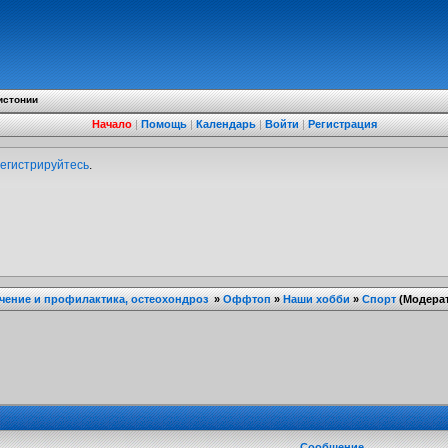
истонии
Начало
|
Помощь
|
Календарь
|
Войти
|
Регистрация
егистрируйтесь
.
ечение и профилактика, остеохондроз
»
Оффтоп
»
Наши хобби
»
Спорт
(Модера
Сообщение