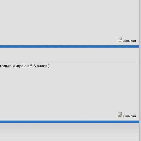
Записан
олько я играю в 5-6 видов )
Записан