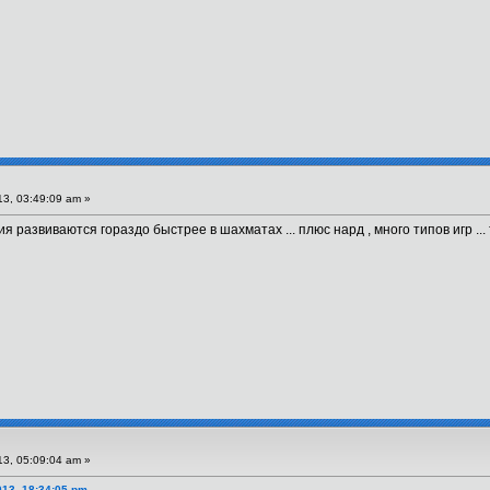
3, 03:49:09 am »
 развиваются гораздо быстрее в шахматах ... плюс нард , много типов игр ... т
3, 05:09:04 am »
013, 18:34:05 pm