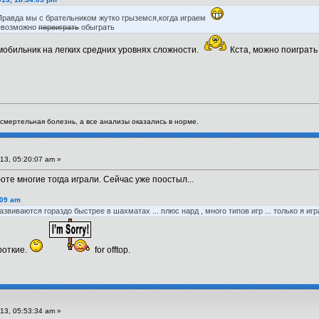
Правда мы с брательником жутко грыземся,когда играем
невозможно
переиграть
обыграть
 мобильник на легких средних уровнях сложности.
Кста, можно поиграть
я смертельная болезнь, а все анализы оказались в норме.
13, 05:20:07 am »
те многие тогда играли. Сейчас уже поостыл...
:09 am
виваются гораздо быстрее в шахматах ... плюс нард , много типов игр ... только я игр
роткие.
for offtop.
13, 05:53:34 am »