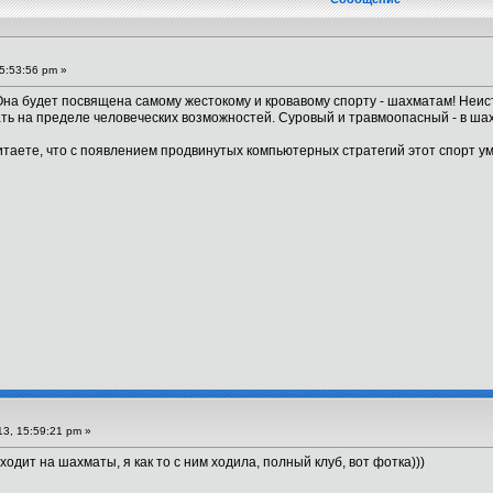
5:53:56 pm »
Она будет посвящена самому жестокому и кровавому спорту - шахматам! Неис
ть на пределе человеческих возможностей. Суровый и травмоопасный - в шахм
итаете, что с появлением продвинутых компьютерных стратегий этот спорт у
3, 15:59:21 pm »
одит на шахматы, я как то с ним ходила, полный клуб, вот фотка)))