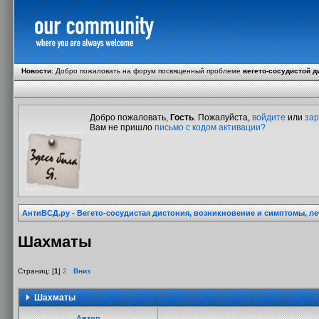
Новости
:
Добро пожаловать на форум посвященный проблеме
вегето-сосудистой д
Добро пожаловать,
Гость
. Пожалуйста,
войдите
или
зар
Вам не пришло
письмо с кодом активации?
АнтиВСД.ру - Вегето-сосудистая дистония, возникновение и симптомы, л
Шахматы
Страниц: [
1
]
2
Вниз
Шахматы
Автор