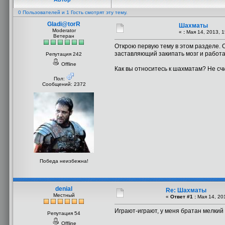
0 Пользователей и 1 Гость смотрят эту тему.
Gladi@torR
Шахматы
Moderator
«
:
Мая 14, 2013, 1
Ветеран
Открою первую тему в этом разделе. 
заставляющий закипать мозг и работа
Репутация 242
Offline
Как вы относитесь к шахматам? Не сч
Пол:
Сообщений: 2372
Победа неизбежна!
denial
Re: Шахматы
Местный
«
Ответ #1 :
Мая 14, 201
Играют-играют, у меня братан мелкий х
Репутация 54
Offline