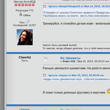
Мастер Анти-ВСД
Цитата: HomjakTolstjak15 от Мая 14, 2013, 18:34:
Репутация 772
Я балдею от шахмат.Оооочень нравится.Правда мы 
Offline
Пробовала играть на компе...жесть.Ком невозможно
Пол:
Тренируйся, я спокойно делаю комп - мобильни
Сообщений: 11237
Хватит быть ленивой жопой.
То чувство, когда убедил доктора, что у тебя смертель
Cheerful
Re: Шахматы
Гость
«
Ответ #10 :
Мая 15, 2013, 05:20:07 am 
Раньше увлекался шахматами. На работе многие
Цитата: chepus от Мая 15, 2013, 03:49:09 am
нарды очень динамичная игра , события развиваются г
Я знаю только длинные (русские) и короткие.
chepus