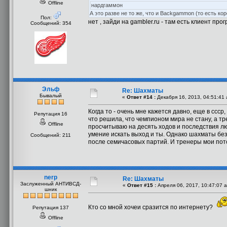
Offline
нардгаммон
А это разве не то же, что и Backgammon (то есть кор
Пол:
нет , зайди на gambler.ru - там есть клиент пр
Сообщений: 354
Эльф
Re: Шахматы
Бывалый
«
Ответ #14 :
Декабря 16, 2013, 04:51:41
Когда то - очень мне кажется давно, еще в сс
Репутация 16
что решила, что чемпионом мира не стану, а тре
Offline
просчитываю на десять ходов и последствия л
умение искать выход и ты. Однако шахматы без
Сообщений: 211
после семичасовых партий. И тренеры мои потом
nerp
Re: Шахматы
Заслуженный АНТИВСД-
«
Ответ #15 :
Апреля 06, 2017, 10:47:07 
шник
Кто со мной хочеи сразится по интернету?
Репутация 137
Offline