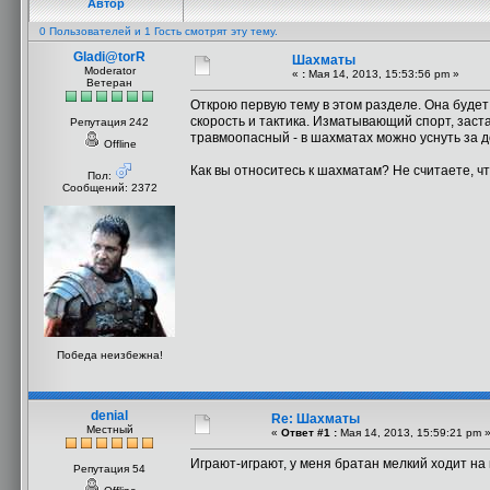
Автор
0 Пользователей и 1 Гость смотрят эту тему.
Gladi@torR
Шахматы
Moderator
«
:
Мая 14, 2013, 15:53:56 pm »
Ветеран
Открою первую тему в этом разделе. Она буде
скорость и тактика. Изматывающий спорт, заст
Репутация 242
травмоопасный - в шахматах можно уснуть за до
Offline
Как вы относитесь к шахматам? Не считаете, 
Пол:
Сообщений: 2372
Победа неизбежна!
denial
Re: Шахматы
Местный
«
Ответ #1 :
Мая 14, 2013, 15:59:21 pm 
Играют-играют, у меня братан мелкий ходит на ш
Репутация 54