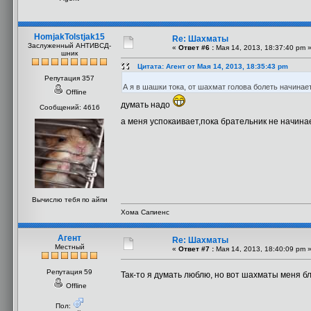
HomjakTolstjak15
Re: Шахматы
Заслуженный АНТИВСД-
«
Ответ #6 :
Мая 14, 2013, 18:37:40 pm 
шник
Цитата: Агент от Мая 14, 2013, 18:35:43 pm
Репутация 357
А я в шашки тока, от шахмат голова болеть начинае
Offline
думать надо
Сообщений: 4616
а меня успокаивает,пока брательник не начина
Вычислю тебя по айпи
Хома Сапиенс
Агент
Re: Шахматы
Местный
«
Ответ #7 :
Мая 14, 2013, 18:40:09 pm 
Репутация 59
Так-то я думать люблю, но вот шахматы меня б
Offline
Пол: