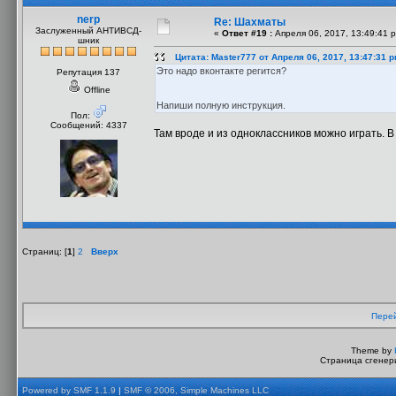
nerp
Re: Шахматы
Заслуженный АНТИВСД-
«
Ответ #19 :
Апреля 06, 2017, 13:49:41 
шник
Цитата: Master777 от Апреля 06, 2017, 13:47:31 
Это надо вконтакте регится?
Репутация 137
Offline
Напиши полную инструкция.
Пол:
Сообщений: 4337
Там вроде и из одноклассников можно играть. 
Страниц: [
1
]
2
Вверх
Перей
Theme by
Страница сгенери
Powered by SMF 1.1.9
|
SMF © 2006, Simple Machines LLC