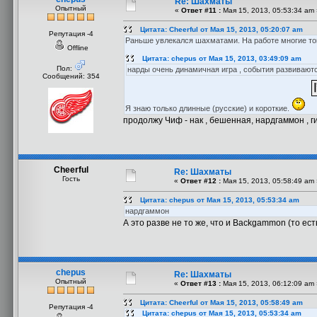
Re: Шахматы
Опытный
«
Ответ #11 :
Мая 15, 2013, 05:53:34 am 
Цитата: Cheerful от Мая 15, 2013, 05:20:07 am
Репутация -4
Раньше увлекался шахматами. На работе многие тог
Offline
Цитата: chepus от Мая 15, 2013, 03:49:09 am
Пол:
нарды очень динамичная игра , события развиваются 
Сообщений: 354
Я знаю только длинные (русские) и короткие.
продолжу Чиф - нак , бешенная, нардгаммон , ги
Cheerful
Re: Шахматы
Гость
«
Ответ #12 :
Мая 15, 2013, 05:58:49 am 
Цитата: chepus от Мая 15, 2013, 05:53:34 am
нардгаммон
А это разве не то же, что и Backgammon (то ест
chepus
Re: Шахматы
Опытный
«
Ответ #13 :
Мая 15, 2013, 06:12:09 am 
Цитата: Cheerful от Мая 15, 2013, 05:58:49 am
Репутация -4
Цитата: chepus от Мая 15, 2013, 05:53:34 am