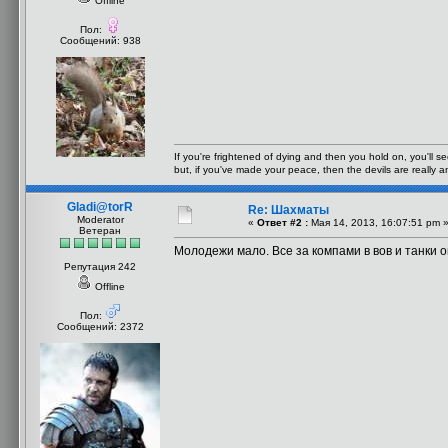
Offline
Пол:
Сообщений: 938
If you're frightened of dying and then you hold on, you'll see
but, if you've made your peace, then the devils are really a
Gladi@torR
Re: Шахматы
Moderator
«
Ответ #2 :
Мая 14, 2013, 16:07:51 pm 
Ветеран
Молодежи мало. Все за компами в вов и танки 
Репутация 242
Offline
Пол:
Сообщений: 2372