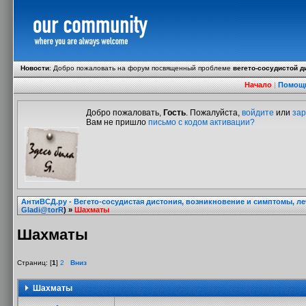
Новости
:
Добро пожаловать на форум посвященный проблеме
вегето-сосудистой д
Начало
|
Помощ
Добро пожаловать,
Гость
. Пожалуйста,
войдите
или
зар
Вам не пришло
письмо с кодом активации?
АнтиВСД.ру - Вегето-сосудистая дистония, возникновение и симптомы, л
Gladi@torR
) »
Шахматы
Шахматы
Страниц: [
1
]
2
Вниз
Шахматы