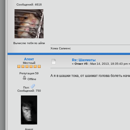
Сообщений: 4616
Вычислю тебя по айпи
Хома Сапиенс
Агент
Re: Шахматы
Местный
«
Ответ #5 :
Мая 14, 2013, 18:35:43 pm 
Репутация 59
А я в шашки тока, от шахмат голова болеть нач
Offline
Пол:
Сообщений: 750
Agent