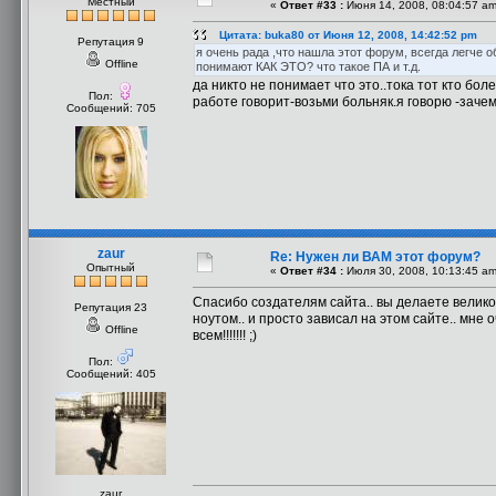
Местный
«
Ответ #33 :
Июня 14, 2008, 08:04:57 am
Цитата: buka80 от Июня 12, 2008, 14:42:52 pm
Репутация 9
я очень рада ,что нашла этот форум, всегда легче 
Offline
понимают КАК ЭТО? что такое ПА и т.д.
да никто не понимает что это..тока тот кто боле
Пол:
работе говорит-возьми больняк.я говорю -зачем,
Сообщений: 705
zaur
Re: Нужен ли ВАМ этот форум?
Опытный
«
Ответ #34 :
Июля 30, 2008, 10:13:45 am
Спасибо создателям сайта.. вы делаете великое
Репутация 23
ноутом.. и просто зависал на этом сайте.. мне о
Offline
всем!!!!!!! ;)
Пол:
Сообщений: 405
zaur