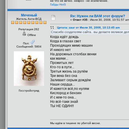
ни что не вечно. невроз - не исключение.
Гайды HotS
Меченый
Re: Нужен ли ВАМ этот форум?
Житель Анти-ВСД
«
Ответ #35 :
Июля 30, 2008, 10:51:57 am
Цитата: zaur от Июля 30, 2008, 10:13:45 am
Репутация 262
Спасибо создателям сайта.. вы делаете великое дело
Offline
Когда идёт дождь
Когда в глазах свет
Пол:
Проходящих мимо машин
Сообщений: 5804
И никого нет
На дорожных столбах венки
как маяки...
Прожитых лет
Кто-то в пути...
Третья жизнь за рулём
Три века без сна
Заливает серым дождём
Наши сердца...
И кажется всё,по нулям
Госстройотряд
Кислород и бензин
И с кем-то она...
Но всё-таки знай
ТЫ НЕ ОДИН!!
Мы идём в тишине по убитой весне.