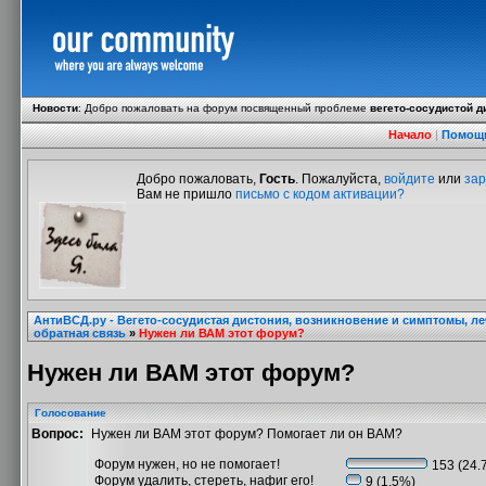
Новости
:
Добро пожаловать на форум посвященный проблеме
вегето-сосудистой д
Начало
|
Помощ
Добро пожаловать,
Гость
. Пожалуйста,
войдите
или
зар
Вам не пришло
письмо с кодом активации?
АнтиВСД.ру - Вегето-сосудистая дистония, возникновение и симптомы, л
обратная связь
»
Нужен ли ВАМ этот форум?
Нужен ли ВАМ этот форум?
Голосование
Вопрос:
Нужен ли ВАМ этот форум? Помогает ли он ВАМ?
Форум нужен, но не помогает!
153 (24.
Форум удалить, стереть, нафиг его!
9 (1.5%)