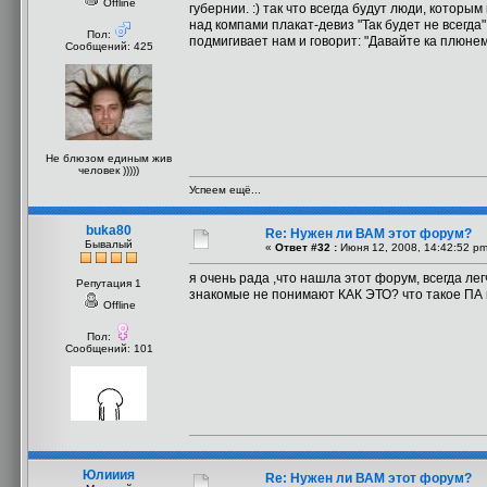
Offline
губернии. :) так что всегда будут люди, котор
над компами плакат-девиз "Так будет не всегда"
Пол:
подмигивает нам и говорит: "Давайте ка плюнем
Сообщений: 425
Не блюзом единым жив
человек )))))
Успеем ещё...
buka80
Re: Нужен ли ВАМ этот форум?
Бывалый
«
Ответ #32 :
Июня 12, 2008, 14:42:52 pm
я очень рада ,что нашла этот форум, всегда ле
Репутация 1
знакомые не понимают КАК ЭТО? что такое ПА и
Offline
Пол:
Сообщений: 101
Юлииия
Re: Нужен ли ВАМ этот форум?