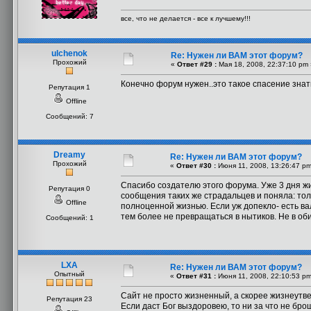
все, что не делается - все к лучшему!!!
ulchenok
Re: Нужен ли ВАМ этот форум?
Прохожий
«
Ответ #29 :
Мая 18, 2008, 22:37:10 pm 
Конечно форум нужен..это такое спасение знать
Репутация 1
Offline
Сообщений: 7
Dreamy
Re: Нужен ли ВАМ этот форум?
Прохожий
«
Ответ #30 :
Июня 11, 2008, 13:26:47 pm
Спасибо создателю этого форума. Уже 3 дня жи
Репутация 0
сообщения таких же страдальцев и поняла: тол
Offline
полноценной жизнью. Если уж допекло- есть ва
тем более не превращаться в нытиков. Не в оби
Сообщений: 1
LXA
Re: Нужен ли ВАМ этот форум?
Опытный
«
Ответ #31 :
Июня 11, 2008, 22:10:53 pm
Сайт не просто жизненный, а скорее жизнеутв
Репутация 23
Если даст Бог выздоровею, то ни за что не бр