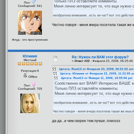
Только ПЛЗ оставляйте комменты.
Пол:
Меня лично интересует то, что еще нужно
Сообщений: 541
необратила внимания...есть ли чат? вот это действи
Честно говоря - меня вчера посетила такая же м
Флуд - это преступление
Юлииия
Re: Нужен ли ВАМ этот форум?
Местный
«
Ответ #22 :
Февраля 23, 2008, 06:25:49
Цитата: Root13 от Февраля 23, 2008, 06:01:02 am
Репутация 9
Цитата: Юлииия от Февраля 22, 2008, 11:22:05 
Offline
Цитата: Root13 от Января 11, 2008, 18:55:06 pm
Сообственно вот ВАМ!! Интересно ВАШЕ м
Пол:
Только ПЛЗ оставляйте комменты.
Сообщений: 705
Меня лично интересует то, что еще нужн
необратила внимания...есть ли чат? вот это действи
Честно говоря - меня вчера посетила такая же мысль
да-да...и чем скорее тем лучше..плизззз