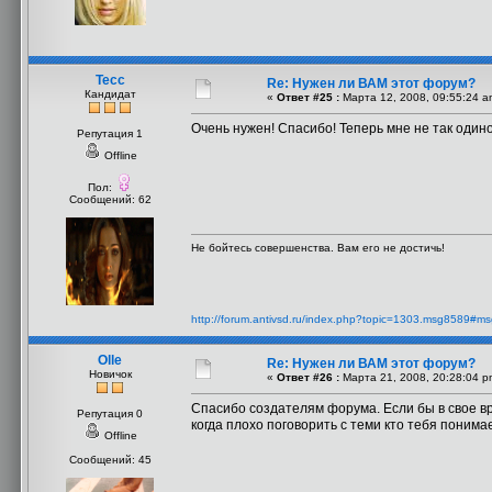
Тесс
Re: Нужен ли ВАМ этот форум?
Кандидат
«
Ответ #25 :
Марта 12, 2008, 09:55:24 a
Очень нужен! Спасибо! Теперь мне не так одинок
Репутация 1
Offline
Пол:
Сообщений: 62
Не бойтесь совершенства. Вам его не достичь!
http://forum.antivsd.ru/index.php?topic=1303.msg8589#m
Olle
Re: Нужен ли ВАМ этот форум?
Новичок
«
Ответ #26 :
Марта 21, 2008, 20:28:04 p
Спасибо создателям форума. Если бы в свое в
Репутация 0
когда плохо поговорить с теми кто тебя понимае
Offline
Сообщений: 45