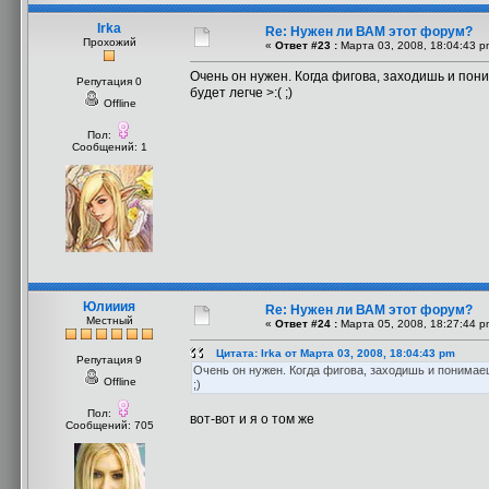
Irka
Re: Нужен ли ВАМ этот форум?
Прохожий
«
Ответ #23 :
Марта 03, 2008, 18:04:43 p
Очень он нужен. Когда фигова, заходишь и пони
Репутация 0
будет легче >:( ;)
Offline
Пол:
Сообщений: 1
Юлииия
Re: Нужен ли ВАМ этот форум?
Местный
«
Ответ #24 :
Марта 05, 2008, 18:27:44 p
Цитата: Irka от Марта 03, 2008, 18:04:43 pm
Репутация 9
Очень он нужен. Когда фигова, заходишь и понимаешь
Offline
;)
Пол:
вот-вот и я о том же
Сообщений: 705