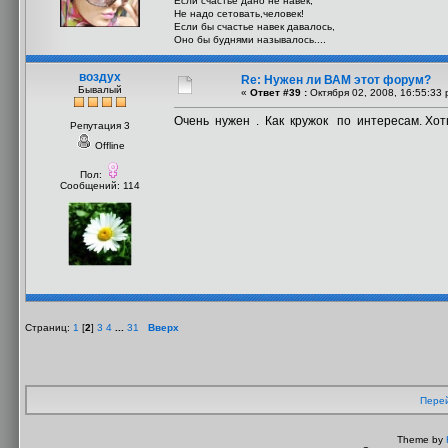
Если счастье дано не навек,
Не надо сетовать,человек!
Если бы счастье навек давалось,
Оно бы буднями называлось....
воздух
Re: Нужен ли ВАМ этот форум?
Бывалый
«
Ответ #39 :
Октября 02, 2008, 16:55:33 
Очень нужен . Как кружок по интересам. Хо
Репутация 3
Offline
Пол:
Сообщений: 114
Страниц:
1
[
2
]
3
4
...
31
Вверх
Перей
Theme by