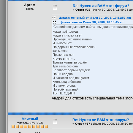
Артем
Re: Нужен ли ВАМ этот форум?
Гость
«
Ответ #36 :
Июля 30, 2008, 11:49:28 am
Цитата: меченый от Июля 30, 2008, 10:51:57 am
Цитата: zaur от Июля 30, 2008, 10:13:45 am
Спасибо создателям сайта.. вы делаете великое дело
Когда идёт дождь
Когда в глазах свет
Проходящих мимо машин
И никого нет
На дорожных столбах венки
как маяки...
Прожитых лет
Кто-то в пути...
Третья жизнь за рулём
Три века без сна
Заливает серым дождём
Наши сердца...
И кажется всё,по нулям
Кислород и бензин
И с кем-то она...
Но всё-таки знай
ТЫ НЕ ОДИН!!
Андрей для стихов есть специальная тема :nono:
Меченый
Re: Нужен ли ВАМ этот форум?
Житель Анти-ВСД
«
Ответ #37 :
Июля 30, 2008, 12:36:10 pm