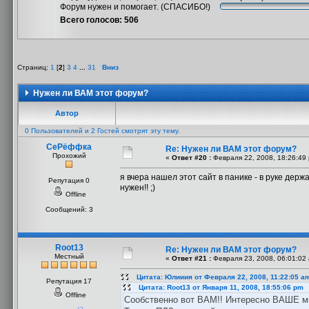
Форум нужен и помогает. (СПАСИБО!)
Всего голосов: 506
Страниц:
1
[
2
]
3
4
...
31
Вниз
Нужен ли ВАМ этот форум?
Автор
0 Пользователей и 2 Гостей смотрят эту тему.
СеРёффка
Re: Нужен ли ВАМ этот форум?
Прохожий
«
Ответ #20 :
Февраля 22, 2008, 18:26:49
я вчера нашел этот сайт в панике - в руке дер
Репутация 0
нужен!! ;)
Offline
Сообщений: 3
Root13
Re: Нужен ли ВАМ этот форум?
Местный
«
Ответ #21 :
Февраля 23, 2008, 06:01:02
Цитата: Юлииия от Февраля 22, 2008, 11:22:05 a
Репутация 17
Цитата: Root13 от Января 11, 2008, 18:55:06 pm
Offline
Сообственно вот ВАМ!! Интересно ВАШЕ м