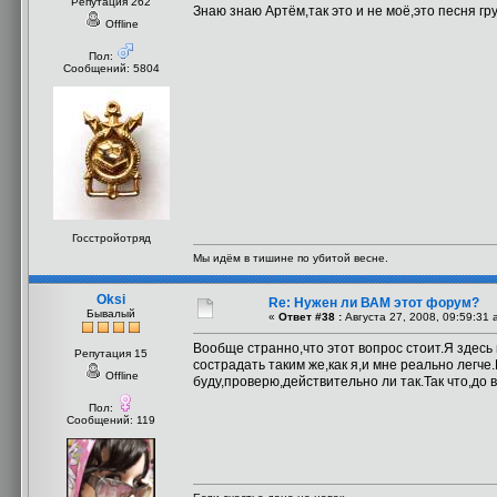
Репутация 262
Знаю знаю Артём,так это и не моё,это песня г
Offline
Пол:
Сообщений: 5804
Госстройотряд
Мы идём в тишине по убитой весне.
Oksi
Re: Нужен ли ВАМ этот форум?
Бывалый
«
Ответ #38 :
Августа 27, 2008, 09:59:31 
Вообще странно,что этот вопрос стоит.Я здесь
Репутация 15
сострадать таким же,как я,и мне реально легч
Offline
буду,проверю,действительно ли так.Так что,до 
Пол:
Сообщений: 119