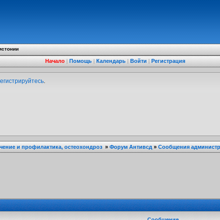
истонии
Начало
|
Помощь
|
Календарь
|
Войти
|
Регистрация
егистрируйтесь
.
ечение и профилактика, остеохондроз
»
Форум Антивсд
»
Сообщения администра
Сообщение