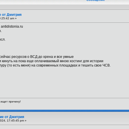
 от Дмитрия
0:25:42 am »
antidistonia.ru
.
ысл.
, сейчас ресурсов о ВСД до хрена и все умные
 и кинуть на пока еще оплачиваемый мною хостинг для истории
огуру (то есть меня) на современных площадках и тешить свое ЧСВ.
- ищет причину!
ие от Дмитрия
024, 17:45:45 pm »