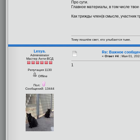
Про сути.
Главное материалы, в том числе твои 
Как трижды член(в смысле, участник т
Тому пошлём свет, кто улыбается тьме.
Lesya.
Re: Важное сообщен
Administrator
«
Ответ #4 :
Мая 01, 202
Мастер Анти-ВСД
1
Репутация 1130
Offline
Пол:
Сообщений: 13444