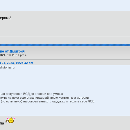
ером 3.
ие от Дмитрия
024, 13:11:51 pm »
я 21, 2024, 10:25:42 am
istonia.ru
.
йчас ресурсов о ВСД до хрена и все умные
кинуть на пока еще оплачиваемый мною хостинг для истории
ру (то есть меня) на современных площадках и тешить свое ЧСВ.
nia