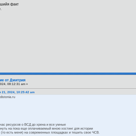
вшийя факт
.
ие от Дмитрия
024, 08:12:31 am »
я 21, 2024, 10:25:42 am
istonia.ru
.
йчас ресурсов о ВСД до хрена и все умные
кинуть на пока еще оплачиваемый мною хостинг для истории
ру (то есть меня) на современных площадках и тешить свое ЧСВ.