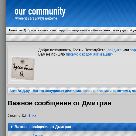
Новости
:
Добро пожаловать на форум посвященный проблеме
вегето-сосудистой д
Добро пожаловать,
Гость
. Пожалуйста,
войдите
или
зар
Вам не пришло
письмо с кодом активации?
АнтиВСД.ру - Вегето-сосудистая дистония, возникновение и симптомы, л
Важное сообщение от Дмитрия
Страниц: [
1
]
Вниз
Важное сообщение от Дмитрия
Автор