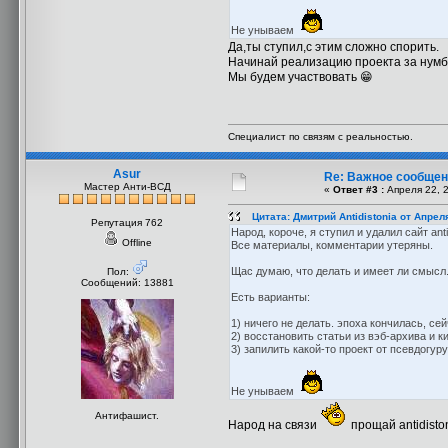
Не унываем
Да,ты ступил,с этим сложно спорить.
Начинай реализацию проекта за нумб
Мы будем участвовать 😁
Специалист по связям с реальностью.
Asur
Re: Важное сообщен
Мастер Анти-ВСД
«
Ответ #3 :
Апреля 22, 2
Цитата: Дмитрий Antidistonia от Апрел
Репутация 762
Народ, короче, я ступил и удалил сайт antid
Offline
Все материалы, комментарии утеряны.
Щас думаю, что делать и имеет ли смысл
Пол:
Сообщений: 13881
Есть варианты:
1) ничего не делать. эпоха кончилась, се
2) восстановить статьи из вэб-архива и 
3) запилить какой-то проект от псевдогу
Не унываем
Антифашист.
Народ на связи
прощай antidisto