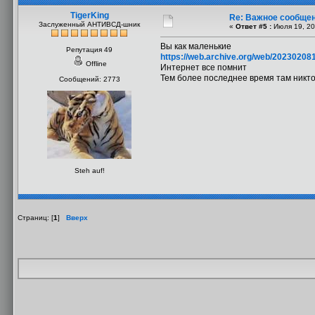
TigerKing
Re: Важное сообщен
Заслуженный АНТИВСД-шник
«
Ответ #5 :
Июля 19, 20
Вы как маленькие
Репутация 49
https://web.archive.org/web/2023020816
Offline
Интернет все помнит
Тем более последнее время там никто
Сообщений: 2773
Steh auf!
Страниц: [
1
]
Вверх