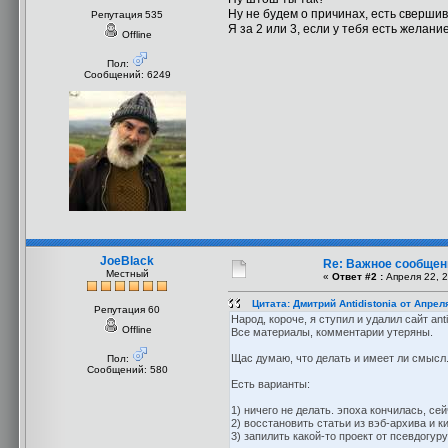
Ну не будем о причинах, есть сверши
Репутация 535
Я за 2 или 3, если у тебя есть желание
Offline
Пол:
Сообщений: 6249
JoeBlack
Re: Важное сообщен
Местный
«
Ответ #2 :
Апреля 22, 2
Цитата: Дмитрий Antidistonia от Апрел
Репутация 60
Народ, короче, я ступил и удалил сайт antid
Offline
Все материалы, комментарии утеряны.
Щас думаю, что делать и имеет ли смысл
Пол:
Сообщений: 580
Есть варианты:
1) ничего не делать. эпоха кончилась, се
2) восстановить статьи из вэб-архива и 
3) запилить какой-то проект от псевдогу