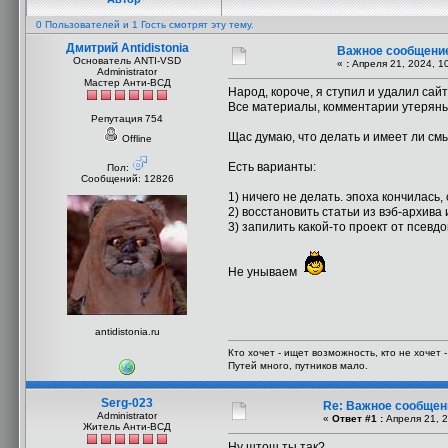
0 Пользователей и 1 Гость смотрят эту тему.
Дмитрий Antidistonia
Важное сообщение
Основатель ANTI-VSD
«
:
Апреля 21, 2024, 1
Administrator
Мастер Анти-ВСД
Народ, короче, я ступил и удалил сайт 
Все материалы, комментарии утеряны
Репутация 754
Щас думаю, что делать и имеет ли см
Offline
Есть варианты:
Пол:
Сообщений: 12826
1) ничего не делать. эпоха кончилась
2) восстановить статьи из вэб-архива
3) запилить какой-то проект от псевд
Не унываем
antidistonia.ru
Кто хочет - ищет возможность, кто не хочет 
Путей много, путников мало.
Serg-023
Re: Важное сообщен
Administrator
«
Ответ #1 :
Апреля 21, 2
Житель Анти-ВСД
Ну штош ты так?