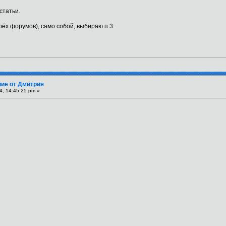
статьи.
рёх форумов), само собой, выбираю п.3.
ие от Дмитрия
4, 14:45:25 pm »