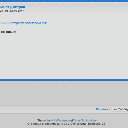
ие от Дмитрия
24, 06:43:49 am »
2606/https://antidistonia.ru/
 не писал.
Перейти в:
Theme by
HVMDesign
and
Dizzy Technology
Страница сгенерирована за 1.046 секунд. Запросов: 27.