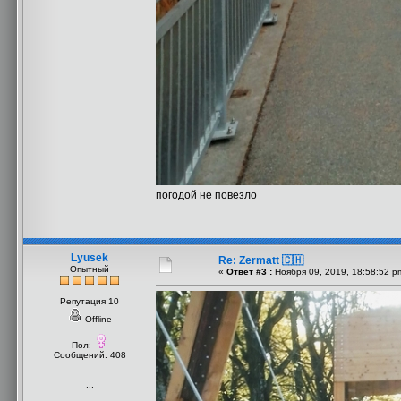
погодой не повезло
Lyusek
Re: Zermatt 🇨🇭
Опытный
«
Ответ #3 :
Ноября 09, 2019, 18:58:52 p
Репутация 10
Offline
Пол:
Сообщений: 408
...