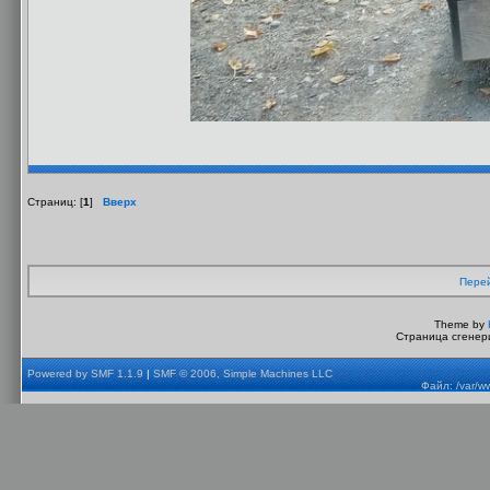
Страниц: [
1
]
Вверх
Перей
Theme by
Страница сгенери
Powered by SMF 1.1.9
|
SMF © 2006, Simple Machines LLC
Файл: /var/w