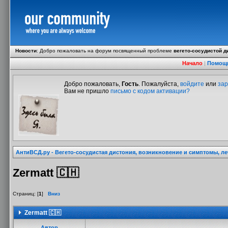
Новости
:
Добро пожаловать на форум посвященный проблеме
вегето-сосудистой д
Начало
|
Помощ
Добро пожаловать,
Гость
. Пожалуйста,
войдите
или
зар
Вам не пришло
письмо с кодом активации?
АнтиВСД.ру - Вегето-сосудистая дистония, возникновение и симптомы, л
Zermatt 🇨🇭
Страниц: [
1
]
Вниз
Zermatt 🇨🇭
Автор