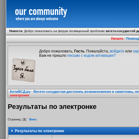
Новости
:
Добро пожаловать на форум посвященный проблеме
вегето-сосудистой д
Начало
|
Помощ
Добро пожаловать,
Гость
. Пожалуйста,
войдите
или
зар
Вам не пришло
письмо с кодом активации?
АнтиВСД.ру - Вегето-сосудистая дистония, возникновение и симптомы, л
электронке
Результаты по электронке
Страниц: [
1
]
Вниз
Результаты по электронке