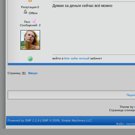
Думаю за деньги сейчас всё можно
Репутация 0
Offline
Пол:
Сообщений: 2
войти в
lime займ личный
кабинет
Страниц: [
1
]
Вверх
Перей
Theme by
Страница сгенери
Powered by SMF 1.1.9
|
SMF © 2006, Simple Machines LLC
Файл: /var/w