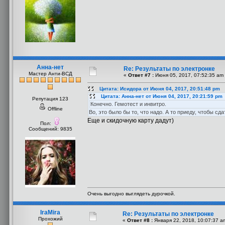
Анна-нет
Re: Результаты по электронке
Мастер Анти-ВСД
«
Ответ #7 :
Июня 05, 2017, 07:52:35 am
Цитата: Исидора от Июня 04, 2017, 20:51:48 pm
Цитата: Анна-нет от Июня 04, 2017, 20:21:59 pm
Репутация 123
Конечно. Гемотест и инвитро.
Offline
Во, это было бы то, что надо. А то приеду, чтобы с
Еще и скидочную карту дадут)
Пол:
Сообщений: 9835
Очень выгодно выглядеть дурочкой.
IraMira
Re: Результаты по электронке
Прохожий
«
Ответ #8 :
Января 22, 2018, 10:07:37 a