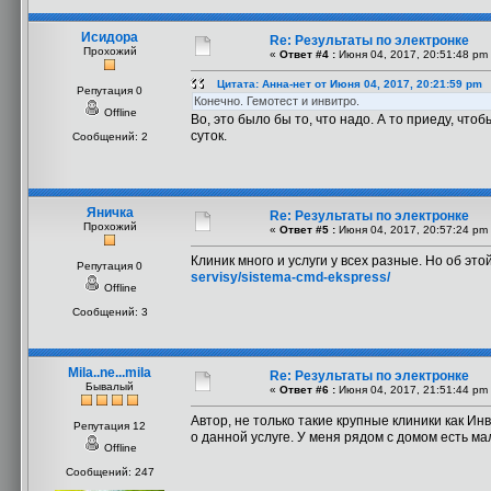
Исидора
Re: Результаты по электронке
Прохожий
«
Ответ #4 :
Июня 04, 2017, 20:51:48 pm
Цитата: Анна-нет от Июня 04, 2017, 20:21:59 pm
Репутация 0
Конечно. Гемотест и инвитро.
Offline
Во, это было бы то, что надо. А то приеду, чт
суток.
Сообщений: 2
Яничка
Re: Результаты по электронке
Прохожий
«
Ответ #5 :
Июня 04, 2017, 20:57:24 pm
Клиник много и услуги у всех разные. Но об эт
Репутация 0
servisy/sistema-cmd-ekspress/
Offline
Сообщений: 3
Mila..ne...mila
Re: Результаты по электронке
Бывалый
«
Ответ #6 :
Июня 04, 2017, 21:51:44 pm
Автор, не только такие крупные клиники как И
Репутация 12
о данной услуге. У меня рядом с домом есть ма
Offline
Сообщений: 247