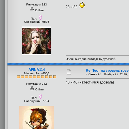
Репутация 123
28 и 32.
Offline
Пол:
Сообщений: 9835
Очень выгодно выглядеть дурочкой.
AFINA114
Re: Тест на уровень тре
Мастер Анти-ВСД
«
Ответ #5 :
Ноября 22, 2016, 
40 и 40 (натестимся вдоволь)
Репутация 242
Offline
Пол:
Сообщений: 7734