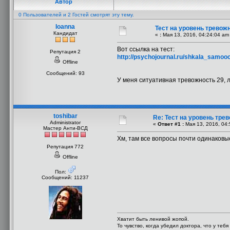
Автор
0 Пользователей и 2 Гостей смотрят эту тему.
Ioanna
Тест на уровень тревож
Кандидат
«
:
Мая 13, 2016, 04:24:04 am
Вот ссылка на тест:
Репутация 2
http://psychojournal.ru/shkala_samoo
Offline
Сообщений: 93
У меня ситуативная тревожность 29, 
toshibar
Re: Тест на уровень тре
Administrator
«
Ответ #1 :
Мая 13, 2016, 04:
Мастер Анти-ВСД
Хм, там все вопросы почти одинаковы
Репутация 772
Offline
Пол:
Сообщений: 11237
Хватит быть ленивой жопой.
То чувство, когда убедил доктора, что у теб