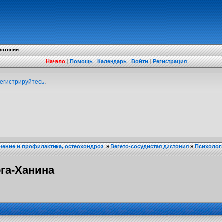
истонии
Начало
|
Помощь
|
Календарь
|
Войти
|
Регистрация
егистрируйтесь
.
ечение и профилактика, остеохондроз
»
Вегето-сосудистая дистония
»
Психолог
рга-Ханина