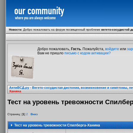
Новости
:
Добро пожаловать на форум посвященный проблеме
вегето-сосудистой д
Добро пожаловать,
Гость
. Пожалуйста,
войдите
или
зар
Вам не пришло
письмо с кодом активации?
АнтиВСД.ру - Вегето-сосудистая дистония, возникновение и симптомы, л
Ханина
Тест на уровень тревожности Спилбе
Страниц: [
1
]
2
Вниз
Тест на уровень тревожности Спилберга-Ханина