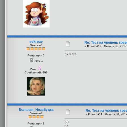
sekreav
Re: Тест на уровень тре
Опытный
«
Ответ #10 :
Января 30, 2017,
57 и 52
Репутация 6
Offline
Пол:
Сообщений: 409
Больная_Незабудка
Re: Тест на уровень тр
Бывалый
«
Ответ #11 :
Января 30, 2017
60
Репутация 1
64