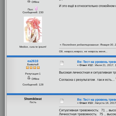
Offline
И это ещё в относительно спокойном
Пол:
Сообщений: 230
«
Последнее редактирование: Января 30, 
Medice, cura te ipsum!
Ой, невроз,невроз, не неврозь меня...
ea2610
Re: Тест на уровень тре
Бывалый
«
Ответ #12 :
Июля 21, 2017, 1
Высокая личностная и ситуативная т
Репутация 1
Offline
Согласна с результатом . так и есть....
Сообщений: 128
Shomikbeat
Re: Тест на уровень тре
Гость
«
Ответ #13 :
Августа 16, 2017
Ситуативная тревожность: 71 ... вы
Личностная тревожность: 75 ... высок