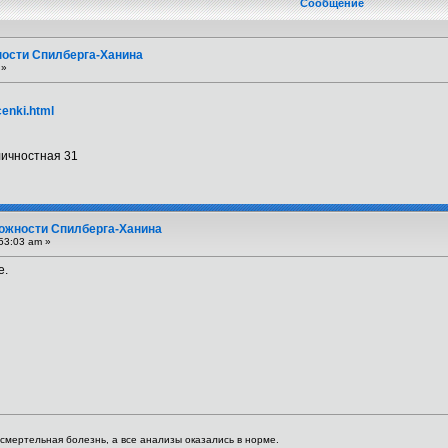
Сообщение
ности Спилберга-Ханина
 »
cenki.html
личностная 31
вожности Спилберга-Ханина
53:03 am »
е.
я смертельная болезнь, а все анализы оказались в норме.