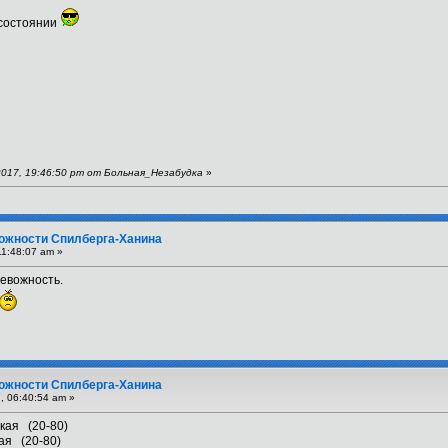
 состоянии
2017, 19:46:50 pm от Больная_Незабудка
»
вожности Спилберга-Ханина
1:48:07 am »
ревожность.
вожности Спилберга-Ханина
, 06:40:54 am »
сокая (20-80)
ая (20-80)