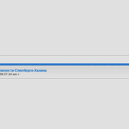
вожности Спилберга-Ханина
09:27:14 am »