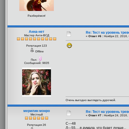
Разберёмся!
Анна-нет
Re: Тест на уровень тре
Мастер Анти-ВСД
«
Ответ #6 :
Ноября 22, 2016, 
Репутация 123
Offline
Пол:
Сообщений: 9835
Очень выгодно выглядеть дурочкой.
мерилин монро
Re: Тест на уровень тре
Местный
«
Ответ #7 :
Ноября 24, 2016, 
С---48
Репутация 26
Л---55.....я думала ,что будет лучше...