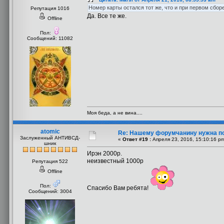
Номер карты остался тот же, что и при первом сбор
Репутация 1016
Да. Все те же.
Offline
Пол:
Сообщений: 11082
Моя беда, а не вина....
atomic
Re: Нашему форумчанину нужна п
Заслуженный АНТИВСД-
«
Ответ #19 :
Апреля 23, 2016, 15:10:16 p
шник
Ирэн 2000р.
неизвестный 1000р
Репутация 522
Offline
Пол:
Спасибо Вам ребята!
Сообщений: 3004