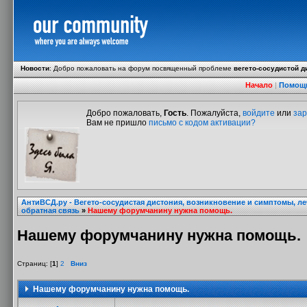
Новости
:
Добро пожаловать на форум посвященный проблеме
вегето-сосудистой д
Начало
|
Помощ
Добро пожаловать,
Гость
. Пожалуйста,
войдите
или
зар
Вам не пришло
письмо с кодом активации?
АнтиВСД.ру - Вегето-сосудистая дистония, возникновение и симптомы, л
обратная связь
»
Нашему форумчанину нужна помощь.
Нашему форумчанину нужна помощь.
Страниц: [
1
]
2
Вниз
Нашему форумчанину нужна помощь.