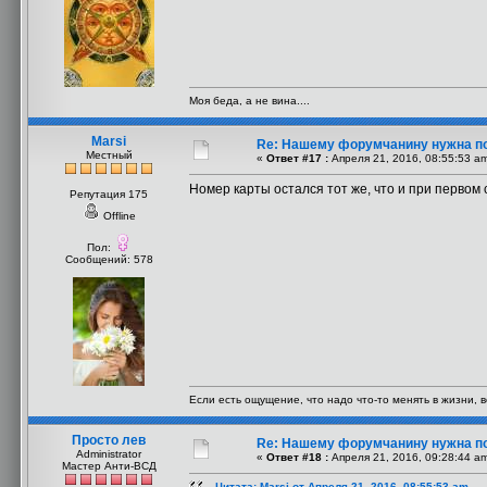
Моя беда, а не вина....
Marsi
Re: Нашему форумчанину нужна п
Местный
«
Ответ #17 :
Апреля 21, 2016, 08:55:53 a
Номер карты остался тот же, что и при первом
Репутация 175
Offline
Пол:
Сообщений: 578
Если есть ощущение, что надо что-то менять в жизни, 
Просто лев
Re: Нашему форумчанину нужна п
Administrator
«
Ответ #18 :
Апреля 21, 2016, 09:28:44 a
Мастер Анти-ВСД
Цитата: Marsi от Апреля 21, 2016, 08:55:53 am