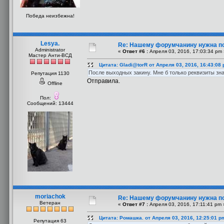
Победа неизбежна!
Lesya.
Re: Нашему форумчанину нужна п
Administrator
«
Ответ #6 :
Апреля 03, 2016, 17:03:34 pm 
Мастер Анти-ВСД
Цитата: Gladi@torR от Апреля 03, 2016, 16:43:08
После выходных закину. Мне б только реквизиты зна
Репутация 1130
Отправила.
Offline
Пол:
Сообщений: 13444
moriachok
Re: Нашему форумчанину нужна п
Ветеран
«
Ответ #7 :
Апреля 03, 2016, 17:11:41 pm 
Цитата: Ромашка. от Апреля 03, 2016, 12:25:01 p
Репутация 63