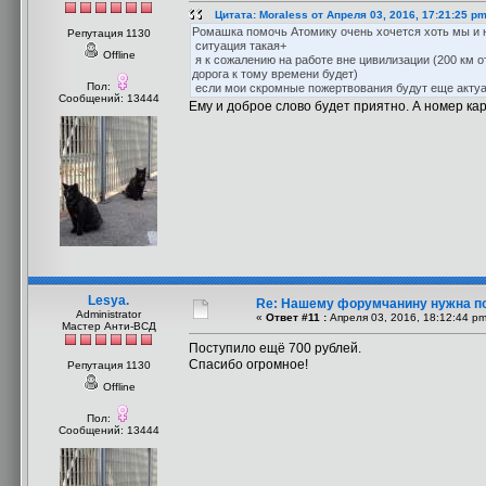
Цитата: Moraless от Апреля 03, 2016, 17:21:25 p
Ромашка помочь Атомику очень хочется хоть мы и н
Репутация 1130
ситуация такая+
Offline
я к сожалению на работе вне цивилизации (200 км от
дорога к тому времени будет)
Пол:
если мои скромные пожертвования будут еще актуал
Сообщений: 13444
Ему и доброе слово будет приятно. А номер кар
Lesya.
Re: Нашему форумчанину нужна п
Administrator
«
Ответ #11 :
Апреля 03, 2016, 18:12:44 pm
Мастер Анти-ВСД
Поступило ещё 700 рублей.
Спасибо огромное!
Репутация 1130
Offline
Пол:
Сообщений: 13444