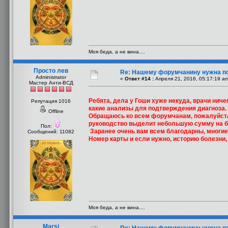
Моя беда, а не вина....
Просто лев
Re: Нашему форумчанину нужна п
Administrator
«
Ответ #14 :
Апреля 21, 2016, 05:17:19 a
Мастер Анти-ВСД
Ребята, дела у Гоши хуже некуда, врачи ниче
Репутация 1016
какие анализы для подтверждения диагноза. 
Offline
Обращаюсь ко всем форумчанам, пожалуйста,
руководство выделит небольшую сумму на б
Пол:
Заранее очень вам всем благодарны, многие 
Сообщений: 11082
Номер карты и если нужно, историю болезни, 
Моя беда, а не вина....
Marsi