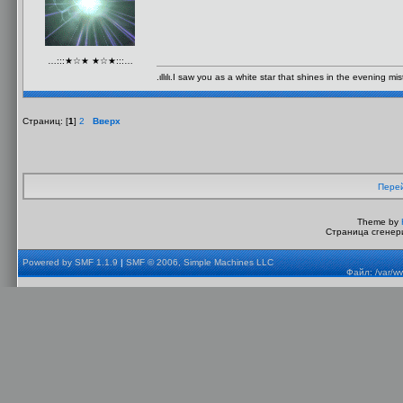
…:::★☆★ ★☆★:::…
.ιllιlι.I saw you as a white star that shines in the evening mist.ιl
Страниц: [
1
]
2
Вверх
Перей
Theme by
Страница сгенери
Powered by SMF 1.1.9
|
SMF © 2006, Simple Machines LLC
Файл: /var/w