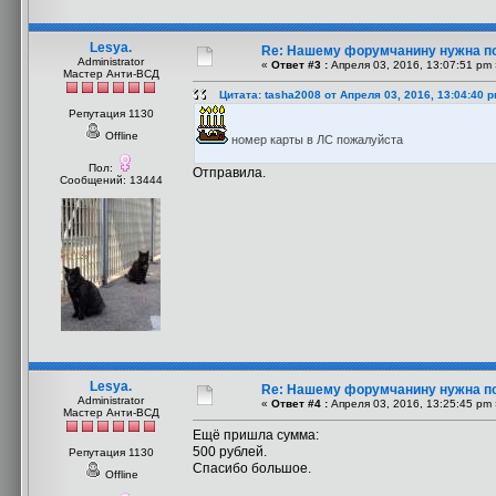
Lesya.
Re: Нашему форумчанину нужна п
Administrator
«
Ответ #3 :
Апреля 03, 2016, 13:07:51 pm 
Мастер Анти-ВСД
Цитата: tasha2008 от Апреля 03, 2016, 13:04:40 
Репутация 1130
Offline
номер карты в ЛС пожалуйста
Пол:
Отправила.
Сообщений: 13444
Lesya.
Re: Нашему форумчанину нужна п
Administrator
«
Ответ #4 :
Апреля 03, 2016, 13:25:45 pm 
Мастер Анти-ВСД
Ещё пришла сумма:
500 рублей.
Репутация 1130
Спасибо большое.
Offline