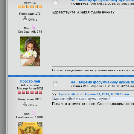
Re: Нашему форумчанину нужна п
Местный
«
Ответ #15 :
Апреля 21, 2016, 08:26:13 a
Здравствуйте! А какая сумма нужна?
Репутация 175
Offline
Пол:
Сообщений: 578
Если есть ощущение, что надо что-то менять в жизни, 
Просто лев
Re: Нашему форумчанину нужна п
Administrator
«
Ответ #16 :
Апреля 21, 2016, 08:42:51 a
Мастер Анти-ВСД
Цитата: Marsi от Апреля 21, 2016, 08:26:13 am
Здравствуйте! А какая сумма нужна?
Репутация 1016
Пока что атомик не знает. Скоро выясним , н
Offline
Пол:
Сообщений: 11082