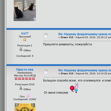
Ira77
Re: Нашему форумчанину нужна п
Прохожий
«
Ответ #12 :
Апреля 03, 2016, 18:18:12 p
Пришлите реквизиты, пожалуйста
Репутация 2
Offline
Сообщений: 6
Просто лев
Re: Нашему форумчанину нужна п
Administrator
«
Ответ #13 :
Апреля 04, 2016, 14:14:33 p
Мастер Анти-ВСД
Большое спасибо всем , кто откликнулся и помо
Репутация 1016
Offline
От меня плюсики
Пол:
Сообщений: 11082