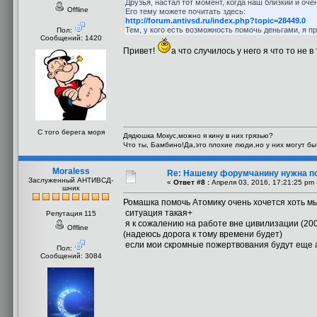
Друзья, настал тот момент, когда наш близкий и оч
Offline
Его тему можете почитать здесь:
http://forum.antivsd.ru/index.php?topic=28449.0
Тем, у кого есть возможность помочь деньгами, я п
Пол:
Сообщений: 1420
Привет!
а что случилось у него я что то не в
С того берега моря
Дядюшка Мокус,можно я кину в них грязью?
Что ты, Бамбино!Да,это плохие люди,но у них могут б
Moraless
Re: Нашему форумчанину нужна п
Заслуженный АНТИВСД-
«
Ответ #8 :
Апреля 03, 2016, 17:21:25 pm 
шник
Ромашка помочь Атомику очень хочется хоть мы 
ситуация такая+
Репутация 115
я к сожалению на работе вне цивилизации (200 
Offline
(надеюсь дорога к тому времени будет)
если мои скромные пожертвования будут еще ак
Пол:
Сообщений: 3084