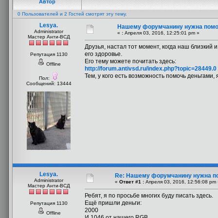
Автор
0 Пользователей и 2 Гостей смотрят эту тему.
Lesya.
Нашему форумчанину нужна помо
Administrator
«
:
Апреля 03, 2016, 12:25:01 pm »
Мастер Анти-ВСД
Друзья, настал тот момент, когда наш близкий
его здоровье.
Репутация 1130
Его тему можете почитать здесь:
Offline
http://forum.antivsd.ru/index.php?topic=28449.0
Тем, у кого есть возможность помочь деньгами,
Пол:
Сообщений: 13444
Lesya.
Re: Нашему форумчанину нужна п
Administrator
«
Ответ #1 :
Апреля 03, 2016, 12:56:08 pm 
Мастер Анти-ВСД
Ребят, я по просьбе многих буду писать здесь.
Ещё пришли деньги:
Репутация 1130
2000
Offline
И 1046 от нашего RGB.