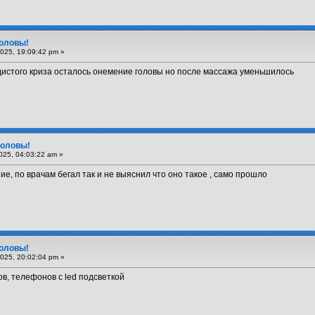
головы!
025, 19:09:42 pm »
дистого криза осталось онемение головы но после массажа уменьшилось
головы!
025, 04:03:22 am »
ие, по врачам бегал так и не выяснил что оно такое , само прошло
головы!
025, 20:02:04 pm »
ов, телефонов с led подсветкой