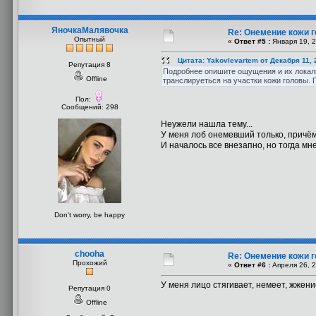
ЯночкаМалявочка
Re: Онемение кожи 
Опытный
«
Ответ #5 :
Января 19, 2
Цитата: Yakovlevartem от Декабря 11, 
Репутация 8
Подробнее опишите ощущения и их локал
Offline
транслируеться на участки кожи головы. 
Пол:
Сообщений: 298
Неужели нашла тему...
У меня лоб онемевший только, причём 
И началось все внезапно, но тогда м
Don't worry, be happy
chooha
Re: Онемение кожи 
Прохожий
«
Ответ #6 :
Апреля 26, 2
У меня лицо стягивает, немеет, жжени
Репутация 0
Offline