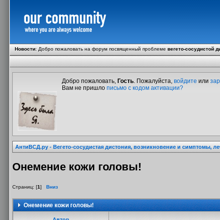
Новости
:
Добро пожаловать на форум посвященный проблеме
вегето-сосудистой д
Добро пожаловать,
Гость
. Пожалуйста,
войдите
или
зар
Вам не пришло
письмо с кодом активации?
АнтиВСД.ру - Вегето-сосудистая дистония, возникновение и симптомы, л
Онемение кожи головы!
Страниц: [
1
]
Вниз
Онемение кожи головы!
Автор