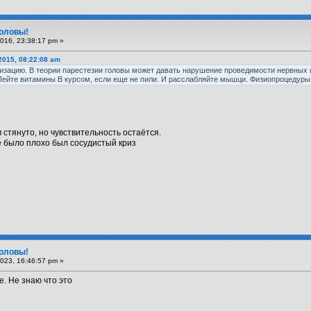
головы!
016, 23:38:17 pm »
2015, 08:22:08 am
изацию. В теории парестезии головы может давать нарушение проведимости нервных
Пейте витамины B курсом, если еще не пили. И расслабляйте мышци. Физиопроцедуры,
стянуто, но чувствительность остаётся.
не было плохо был сосудистый криз
головы!
023, 16:46:57 pm »
е. Не знаю что это