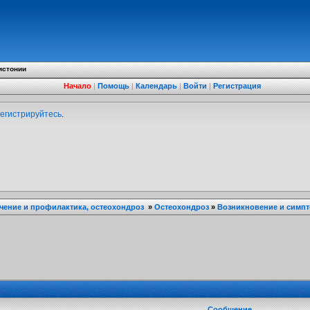
истонии
Начало
|
Помощь
|
Календарь
|
Войти
|
Регистрация
егистрируйтесь
.
ечение и профилактика, остеохондроз
»
Остеохондроз
»
Возникновение и симп
Сообщение