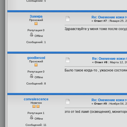
Сообщений: 5
Замира
Re: Онемение кожи 
Прохожий
«
Ответ #7 :
Января 25, 2
Здравствуйте у меня тоже после сосу
Репутация 0
Offline
Сообщений: 1
goodbesod
Re: Онемение кожи 
Прохожий
«
Ответ #8 :
Марта 12, 2
Было такое когда-то , ужасное состоян
Репутация 0
Offline
Сообщений: 8
convalescence
Re: Онемение кожи 
Новичок
«
Ответ #9 :
Ноября 04, 2
это от led ламп (освещения), монитор
Репутация 1
Offline
Сообщений: 11