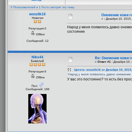
0 Пользователей и 1 Гость смотрят эту тему.
woozlik16
Онемение кожи г
Новичок
«
:
Декабря 10, 2015,
Народ у меня появилось давно онемени
Репутация 0
состояние
Offline
Сообщений: 12
Niks44
Re: Онемение кожи 
Бывалый
«
Ответ #1 :
Декабря 10, 
Цитата: woozlik16 от Декабря 10, 2015
Репутация 6
Народ у меня появилось давно онемение к
Offline
У вас это постоянно? то есть без пр
Пол:
Сообщений: 186