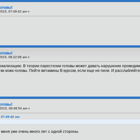
головы!
2015, 07:49:42 am »
головы!
2015, 08:22:08 am »
кализацию. В теории парестезии головы может давать нарушение проведим
тки кожи головы. Пейте витамины B курсом, если еще не пили. И расслабляйт
головы!
2015, 08:48:54 am »
, 07:49:42 am
 меня уже очень много лет с одной стороны.