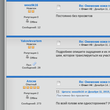
woozlik16
Re: Онемение кожи 
Новичок
«
Ответ #2 :
Декабря 11, 
Постоянно без просветов
Репутация 0
Offline
Сообщений: 12
Yakovlevartem
Re: Онемение кожи 
Новичок
«
Ответ #3 :
Декабря 11, 
Подробнее опишите ощущения и их ло
Репутация 1
шеи, которое транслируеться на учас
Offline
Пол:
Сообщений: 28
Апхэм
Re: Онемение кожи 
Опытный
«
Ответ #4 :
Декабря 14, 
Цитата: woozlik16 от Декабря 11, 2015
Репутация 2
Постоянно без просветов
Offline
По всей голове или одностороннее? У
Сообщений: 273