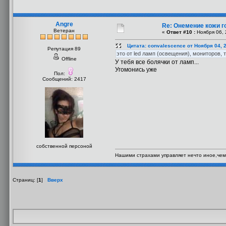
Angre
Re: Онемение кожи г
Ветеран
«
Ответ #10 :
Ноября 06, 
Цитата: convalescence от Ноября 04, 
Репутация 89
это от led ламп (освещения), мониторов, 
Offline
У тебя все болячки от ламп...
Угомонись уже
Пол:
Сообщений: 2417
собственной персоной
Нашими страхами управляет нечто иное,чем
Страниц: [
1
]
Вверх