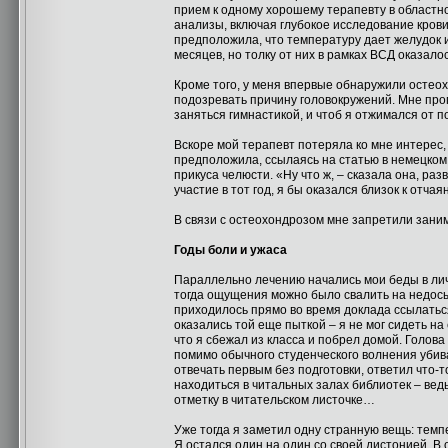
прием к одному хорошему терапевту в областно
анализы, включая глубокое исследование крови
предположила, что температуру дает желудок 
месяцев, но толку от них в рамках ВСД оказалос
Кроме того, у меня впервые обнаружили остео
подозревать причину головокружений. Мне проп
заняться гимнастикой, и чтоб я отжимался от п
Вскоре мой терапевт потеряла ко мне интерес,
предположила, ссылаясь на статью в немецко
прикуса челюсти. «Ну что ж, – сказала она, раз
участие в тот год, я бы оказался близок к отча
В связи с остеохондрозом мне запретили заним
Годы боли и ужаса
Параллельно лечению начались мои беды в лично
тогда ощущения можно было свалить на недосы
приходилось прямо во время доклада ссылатьс
оказались той еще пыткой – я не мог сидеть на
что я сбежал из класса и побрел домой. Голова
помимо обычного студенческого волнения убива
отвечать первым без подготовки, ответил что-
находиться в читальных залах библиотек – ведь
отметку в читательском листочке…
Уже тогда я заметил одну странную вещь: темп
Я остался один на один со своей дистонией. В