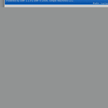
Powered by SMF 1.1.9
|
SMF © 2006, Simple Machines LLC
Файл: /var/w