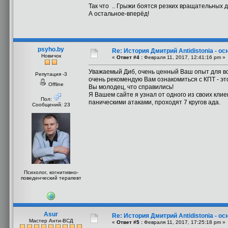
Так что .. Грыжи боятся резких вращательных 
А остальное-вперёд!
psyho.by
Re: История Дмитрий Antidistonia - 
Новичок
«
Ответ #4 :
Февраля 11, 2017, 12:41:16 pm »
Уважаемый Диб, очень ценный Ваш опыт для вс
Репутация -3
очень рекомендую Вам ознакомиться с КПТ - эт
Offline
Вы молодец, что справились!
Я Вашем сайте я узнал от одного из своих клие
Пол:
паническими атаками, проходят 7 кругов ада.
Сообщений: 23
Психолог, когнитивно-
поведенческий терапевт
Asur
Re: История Дмитрий Antidistonia - 
Мастер Анти-ВСД
«
Ответ #5 :
Февраля 11, 2017, 17:25:18 pm »