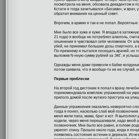
посмотрела на меня, обозвала декадентом и п
Кстати я тогда зачитывался «Бесами», и врач, 
обратил внимания на ценный совет.
Впрочем, в армию я так и не попал. Вероятные
Мне было все хуже и хуже. Я впадал в затяжну
21 года) я вообще не потреблял алкоголь, счи
опьянения я чувствовал себя человеком. От ал
убей, не принимал большие дозы спиртного, а
По-прежнему я пытался посещать врачей, но то
выложив N-нную сумму рублей за ЭКГ, я услыша
Однажды меня даже привезли к бабке-колдунье. 
потом заявила, что я вообще-то не ее случай, 
Первые проблески
На второй год дистонии я попал к врачу лечеб
порекомендовала комплекс упражнений на укре
приполз домой после жуткого приступа на улице
Данные упражнения оказались невероятно сложн
тогда я понял, насколько слаб мой позвоночник
меня жили папа, мама, брат и кот. Я выполнял 
ходили, через меня перешагивали, надо мной шу
позвоночник. Мне было все равно, в голове роди
укрепят спину. Прошло около года, когда я поч
появились состояния астении и дереала. Исче