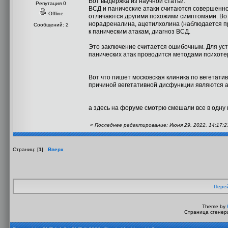
Вот выдержка из научной статьи:
Репутация 0
ВСД и панические атаки считаются совершенно
Offline
отличаются другими похожими симптомами. Во 
норадреналина, ацетилхолина (наблюдается п
Сообщений: 2
к паническим атакам, диагноз ВСД.
Это заключение считается ошибочным. Для уст
панических атак проводится методами психоте
Вот что пишет московская клиника по вегетат
причиной вегетативной дисфункции являются а
а здесь на форуме смотрю смешали все в одну к
«
Последнее редактирование: Июня 29, 2022, 14:17:23
Страниц: [
1
]
Вверх
Перей
Theme by
Страница сгенери