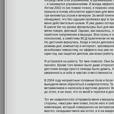
посредством этих упражнений. В дальнейшем, 
– я занимался упражнениями. И всегда эффект
Летом 2002-го (не помню точно), я перенес оп
пришла в голову абсолютно идиотская для меня 
три километра утром и вечером. За мной гонял
обнаружил, что без одышки пробежал круг в тр
меня действительно шоком. Я уже давно потерял
В школе бег на уроках физкультуры был для мен
мягко говоря, фиговый. Однако, как оказалось,
приятное напряжение в мышцах. Всю осень и зи
нонсенсом), а симптомы ВСД практически не м
Но дистония вернулась. Когда я писал диплом в
режима дня, компьютер и интернет, чрезмерно
возобновил гимнастику, но эффекта она уже не
один год, как защитил диплом, как искал работу
Я устроился на работу. Тут мне повезло. Она б
прочего. Кроме того можно было даже отпросит
дистонии иногда просто некогда было думать. 
уверенность в себе и чувство ответственности.
В 2004 году неприятные головные боли и боли
вынудили меня обратиться к невропатологу. Т
витаминчиков и написала в карточке диагноз: Ве
до этого, я не знал, что со мной и терялся в до
Тот же невропатолог отправила меня к мануаль
стороны, «массаж» мне помог, после него я се
комплекции, который совершенно не интересов
вертел, складывал меня как хотел, и я на кажд