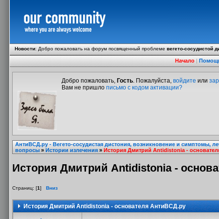
Новости
:
Добро пожаловать на форум посвященный проблеме
вегето-сосудистой д
Начало
|
Помощ
Добро пожаловать,
Гость
. Пожалуйста,
войдите
или
зар
Вам не пришло
письмо с кодом активации?
АнтиВСД.ру - Вегето-сосудистая дистония, возникновение и симптомы, л
вопросы
»
Истории излечения
»
История Дмитрий Antidistonia - основате
История Дмитрий Antidistonia - основ
Страниц: [
1
]
Вниз
История Дмитрий Antidistonia - основателя АнтиВСД.ру