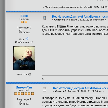
«
Последнее редактирование: Ноября 01, 2014, 13:09
Ваня
Re: История Дмитрий Antidistonia - о
Новичок
«
Ответ #1 :
Февраля 13, 2016, 16:57:45 pm »
Красавчик !!!!!)))))) Я непонимаю одного почем
Репутация 0
дом !!!!! Физическими упражнениями нааборот л
Offline
грыжа позвоночника нааборот закачивается хоро
Пол:
Сообщений: 19
просто я ))))
)))
Интерн@вт
Re: История Дмитрий Antidistonia - 
Местный
«
Ответ #2 :
Марта 27, 2016, 11:29:06 am »
В январе 2015 г. у меня нашли грыжу Шморля. П
Репутация 9
уменьшить жжение в проблемном грудном 6-м по
Offline
подходов в день, то будет компрессионный перел