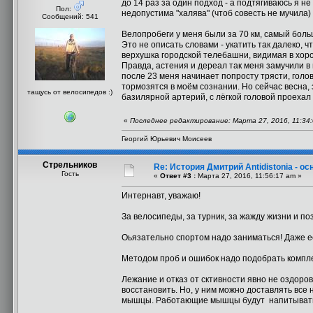
до 14 раз за один подход - а подтягиваюсь я н
Пол:
недопустима "халява" (чтоб совесть не мучила)
Сообщений: 541
Велопробеги у меня были за 70 км, самый больш
Это не описать словами - укатить так далеко, ч
верхушка городской телебашни, видимая в хорош
Правда, астения и дереал так меня замучили в 
после 23 меня начинает попросту трясти, голов
тормозятся в моём сознании. Но сейчас весна,
тащусь от велосипедов :)
базилярной артерий, с лёгкой головой проехал 
«
Последнее редактирование: Марта 27, 2016, 11:3
Георгий Юрьевич Моисеев
Стрельников
Re: История Дмитрий Antidistonia - 
Гость
«
Ответ #3 :
Марта 27, 2016, 11:56:17 am »
Интернавт, уважаю!
За велосипеды, за турник, за жажду жизни и п
Оьязательно спортом надо заниматься! Даже ес
Методом проб и ошибок надо подобрать компле
Лежание и отказ от сктивности явно не оздоров
восстановить. Но, у ним можно доставлять все
мышцы. Работающие мышцы будут напитывать