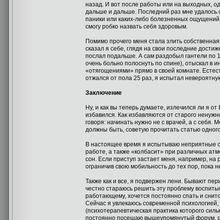
назад. И вот после работы или на выходных, о
дальше и дальше. Последний раз мне удалось 
паники или каких-либо болезненных ощущений. 
смогу робко назвать себя здоровым.
Помимо прочего меня стала злить собственная с
сказал я себе, глядя на свои последние дости
послал подальше. А сам раздобыл гантели по 1
очень больно полоснуть по спине), отыскал в 
«отягощениями» прямо в своей комнате. Естеств
отжался от пола 25 раз, я испытал невероятн
Заключение
Ну, и как вы теперь думаете, излечился ли я о
избавился. Как избавляются от старого ненужн
говоря: начинать нужно не с врачей, а с себя. 
должны быть, советую прочитать статью одного
В настоящее время я испытываю неприятные со
работе, а также «колбасит» при различных ат
сон. Если приступ застает меня, например, на
ограничив свою мобильность до тех пор, пока н
Также как и все, я подвержен лени. Бывают пер
честно стараюсь решить эту проблему воспитыва
работающему, хочется постоянно спать и снитс
Сейчас я увлекаюсь современной психологией,
(психотерапевтическая практика которого силь
постоянно посещаю вышеупомянутый форум, где