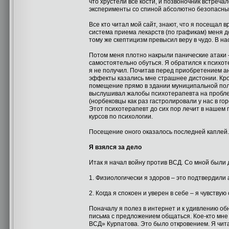
что хрустели все кости, и позвоночник встречал
эксперименты со спиной абсолютно безопасны,
Все кто читал мой сайт, знают, что я посещал в
система приема лекарств (по графикам) меня д
тому же скептицизм превысил веру в чудо. В н
Потом меня плотно накрыли панические атаки –
самостоятельно обуться. Я обратился к психот
я не получил. Почитав перед приобретением а
эффекты казались мне страшнее дистонии. Кром
помещение прямо в здании муниципальной полик
выслушивал жалобы психотерапевта на проблем
(норбековцы как раз гастролировали у нас в го
Этот психотерапевт до сих пор лечит в нашем
курсов по психологии.
Посещение оного оказалось последней каплей.
Я взялся за дело
Итак я начал войну против ВСД. Со мной были 
1. Физиологически я здоров – это подтвердили 
2. Когда я спокоен и уверен в себе – я чувствую
Поначалу я полез в интернет и к удивлению обн
письма с предложением общаться. Кое-кто мне 
ВСД» Курпатова. Это было откровением. Я читал