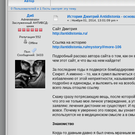
Автор
0 Пользователей и 1 Гость смотрят эту тему.
Диб
История Дмитрий Antidistonia - осно
Administrator
«
:
Ноября 01, 2014, 13:01:09 pm »
Заслуженный АНТИВСД-
шник
Сайт Дмитрия
http://antidistonia.ru/
Репутация 552
Ссылка на историю
Offline
http://antidistonia.ru/mystory/#more-106
Пол:
Сообщений: 3433
Подробный рассказ автора сайта о том, как он 
чем этот сайт, и что вы на нем найдете!
За последние годы я подвергся бомбардировке 
Секрет. А именно – то, как я сумел вылечиться
избавлению от этой неприятности, называемой 
подробно и единожды, и выложить ее на всеобщ
всего лишь отошлю ссылку.
Скажу сразу потрясающую вещь, после которой
что это не только мое личное утверждение, а у
заявляю: лечения дистонии не существует. И п
вовсе. Почему я уверенно это говорю, вы узнае
используется не в медицинском смысле а в смы
Знакомство
Когда-то давным-давно я был очень мрачным мо