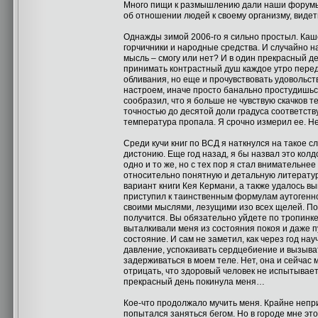
Много пищи к размышлению дали наши форумы,
об отношении людей к своему организму, видет
Однажды зимой 2006-го я сильно простыл. Каш
горчичники и народные средства. И случайно н
мысль – смогу или нет? И в один прекрасный де
принимать контрастный душ каждое утро перед
обливания, но еще и прочувствовать удовольст
настроем, иначе просто банально простудишься
сообразил, что я больше не чувствую скачков т
точностью до десятой доли градуса соответств
температура пропала. Я срочно измерил ее. Нет
Среди кучи книг по ВСД я наткнулся на такое 
дистонию. Еще год назад, я бы назвал это кол
одно и то же, но с тех пор я стал внимательне
относительно понятную и детальную литератур
вариант книги Кея Кермани, а также удалось в
приступил к таинственным формулам аутогенной 
своими мыслями, лезущими изо всех щелей. По
получится. Вы обязательно уйдете по тропинк
выталкивали меня из состояния покоя и даже п
состояние. И сам не заметил, как через год на
давление, успокаивать сердцебиение и вызыва
задерживаться в моем теле. Нет, она и сейчас м
отрицать, что здоровый человек не испытывае
прекрасный день покинула меня…
Кое-что продолжало мучить меня. Крайне непри
попытался заняться бегом. Но в городе мне это