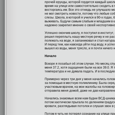
прочей ерунды, которой гордится каждый школь
время на улице или самостоятельно сходить в 
восторгаясь им. Все это отнюдь не улучшало м
не мог смотреть новости, потому что любые со
слезы. Школа, в которой я учился в 90-х годах
выживать. Будучи самым слабым и младшим в кл
надежно закрепил мнение о своей неспортивно
Успешно окончив школу, я поступил в институт,
решил переплыть нашу местную речку и не расс
полежать на воде, я запаниковал и стал натур
И перед тем, как навсегда уйти под воду, я ус
вышел из воды, меня трясло, и я почти ничего 
Начало
Вскоре я позабыл об этом случае. Но месяц сп
меня 37.2, хотя ощущения были на все 39.0. Я
температура и не думала падать. И в последую
Примерно через три дня у меня начались голов
за помощью в местную поликлинику. Была сере
участковым врачом, на мои жалобы на головокру
отправила меня домой, даже не дав направле
Начались знакомые всем нам будни ВСД-шника. 
потом хаотически прыгала по делениям градусни
кровати, разглядывая потолок и слушая звон в 
Потом я чуть не потерял сознание на улице пр