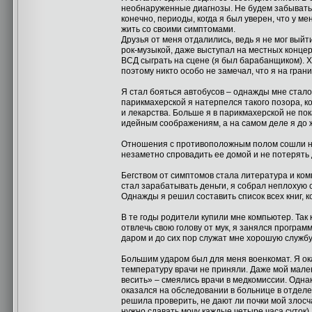
необнаруженные диагнозы. Не будем забывать,
конечно, периоды, когда я был уверен, что у ме
жить со своими симптомами.
Друзья от меня отдалились, ведь я не мог выйт
рок-музыкой, даже выступал на местных концер
ВСД сыграть на сцене (я был барабанщиком). Х
поэтому никто особо не замечал, что я на гран
Я стал бояться автобусов – однажды мне стало 
парикмахерской я натерпелся такого позора, к
и лекарства. Больше я в парикмахерской не пок
идейным соображениям, а на самом деле я до 
Отношения с противоположным полом сошли на 
незаметно спровадить ее домой и не потерять 
Бегством от симптомов стала литература и компь
стал зарабатывать деньги, я собрал неплохую 
Однажды я решил составить список всех книг, к
В те годы родители купили мне компьютер. Так
отвлечь свою голову от мук, я занялся програ
даром и до сих пор служат мне хорошую службу
Большим ударом был для меня военкомат. Я ок
температуру врачи не приняли. Даже мой мален
весить» – смеялись врачи в медкомиссии. Одна
оказался на обследовании в больнице в отдел
решила проверить, не дают ли почки мой злосч
нужно сдавать мочу каждые четыре часа суток).