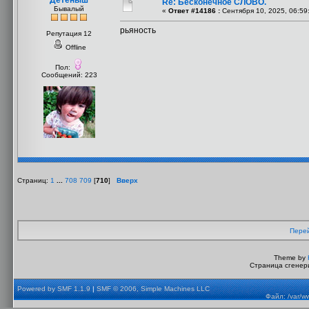
Детёныш
Re: Бесконечное СЛОВО.
Бывалый
«
Ответ #14186 :
Сентября 10, 2025, 06:59
рьяность
Репутация 12
Offline
Пол:
Сообщений: 223
Страниц:
1
...
708
709
[
710
]
Вверх
Перей
Theme by
Страница сгенери
Powered by SMF 1.1.9
|
SMF © 2006, Simple Machines LLC
Файл: /var/w