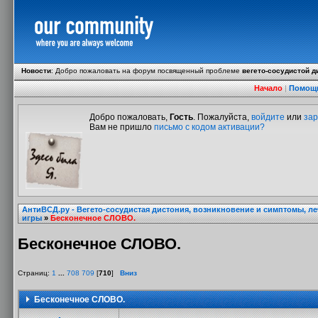
Новости
:
Добро пожаловать на форум посвященный проблеме
вегето-сосудистой д
Начало
|
Помощ
Добро пожаловать,
Гость
. Пожалуйста,
войдите
или
зар
Вам не пришло
письмо с кодом активации?
АнтиВСД.ру - Вегето-сосудистая дистония, возникновение и симптомы, л
игры
»
Бесконечное СЛОВО.
Бесконечное СЛОВО.
Страниц:
1
...
708
709
[
710
]
Вниз
Бесконечное СЛОВО.