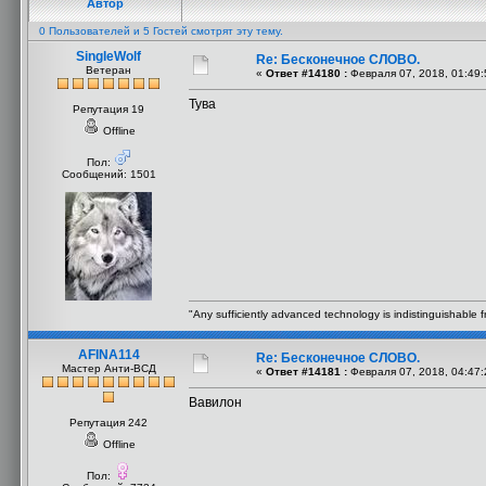
Автор
0 Пользователей и 5 Гостей смотрят эту тему.
SingleWolf
Re: Бесконечное СЛОВО.
Ветеран
«
Ответ #14180 :
Февраля 07, 2018, 01:49:
Тува
Репутация 19
Offline
Пол:
Сообщений: 1501
"Any sufficiently advanced technology is indistinguishable 
AFINA114
Re: Бесконечное СЛОВО.
Мастер Анти-ВСД
«
Ответ #14181 :
Февраля 07, 2018, 04:47:
Вавилон
Репутация 242
Offline
Пол: