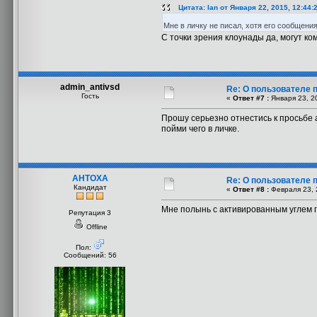
Цитата: Ian от Января 22, 2015, 12:44:
Мне в личку не писал, хотя его сообщен
С точки зрения клоунады да, могут ко
admin_antivsd
Re: О пользователе 
Гость
«
Ответ #7 :
Января 23, 20
Прошу серьезно отнестись к просьбе а
пойми чего в личке.
AHTOXA
Re: О пользователе 
Кандидат
«
Ответ #8 :
Февраля 23, 
Мне полынь с активированным углем п
Репутация 3
Offline
Пол:
Сообщений: 56