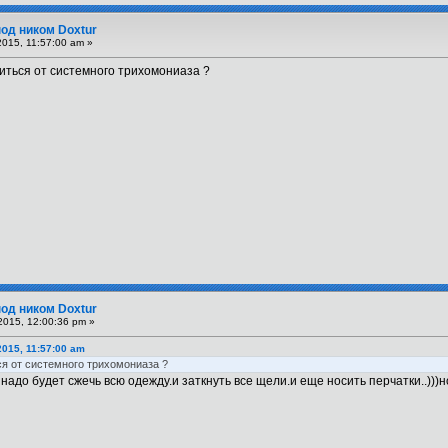
под ником Doxtur
015, 11:57:00 am »
иться от системного трихомониаза ?
под ником Doxtur
2015, 12:00:36 pm »
015, 11:57:00 am
ся от системного трихомониаза ?
адо будет сжечь всю одежду.и заткнуть все щели.и еще носить перчатки..)))