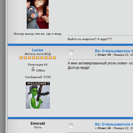
Иногда выход там же, где и вход.
Выйти из невроза!? А куда???
Lucius
Re: О пользователе 
Житель Анти-ВСД
«
Ответ #5 :
Января 22, 2
А мне активированный уголь помог- 
Репутация 44
Дохтур мудр!
Offline
Сообщений: 5700
Emerald
Re: О пользователе 
Гость
«
Ответ #6 :
Января 22, 2