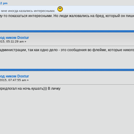
22 pm
ия мне иногда казались интересными.
му-то показаться интересными. Но люди жаловались на бред, который он пише
под ником Doxtur
15, 05:11:29 am »
дминистрации, так как одно дело - это сообщения во флейме, которые никого 
под ником Doxtur
2015, 07:47:55 am »
редлогал на ночь кушать))) В личку