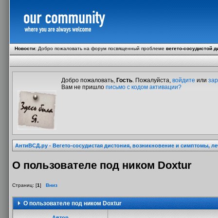
Новости
:
Добро пожаловать на форум посвященный проблеме
вегето-сосудистой д
Добро пожаловать,
Гость
. Пожалуйста,
войдите
или
зар
Вам не пришло
письмо с кодом активации?
АнтиВСД.ру - Вегето-сосудистая дистония, возникновение и симптомы, л
О пользователе под ником Doxtur
Страниц: [
1
]
Вниз
О пользователе под ником Doxtur
Автор