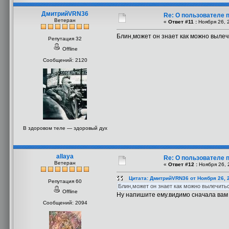
ДмитрийVRN36
Re: О пользователе 
Ветеран
«
Ответ #11 :
Ноября 26, 2
Блин,может он знает как можно вылеч
Репутация 32
Offline
Сообщений: 2120
В здоровом теле — здоровый дух
allaya
Re: О пользователе 
Ветеран
«
Ответ #12 :
Ноября 26, 
Цитата: ДмитрийVRN36 от Ноября 26, 2
Репутация 60
Блин,может он знает как можно вылечить
Offline
Ну напишите ему.видимо сначала вам н
Сообщений: 2094