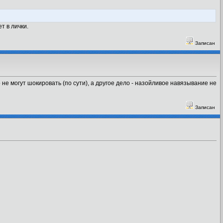
т в лички.
Записан
не могут шокировать (по сути), а другое дело - назойливое навязывание не
Записан