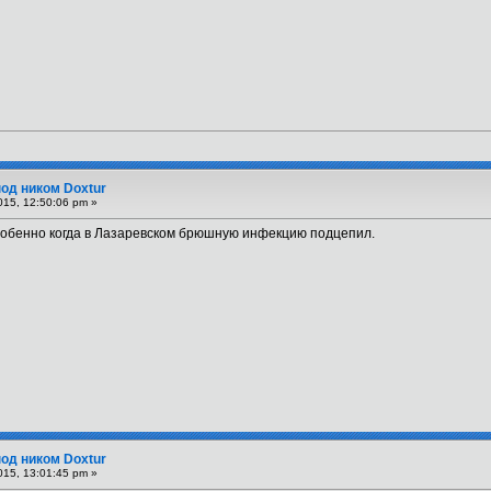
под ником Doxtur
015, 12:50:06 pm »
особенно когда в Лазаревском брюшную инфекцию подцепил.
под ником Doxtur
015, 13:01:45 pm »