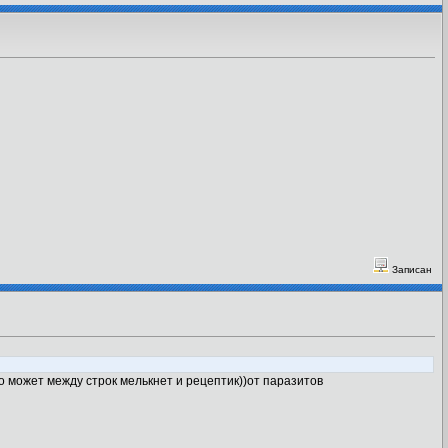
Записан
но может между строк мелькнет и рецептик))от паразитов