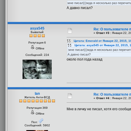
мне писал)))мда я несколько раз перечит
А давно писал?
asya545
Re: О пользователе 
Бывалый
«
Ответ #3 :
Января 22, 20
Цитата: Emerald от Января 22, 2015, 1
Репутация 6
Цитата: asya545 от Января 22, 2015, 
Offline
мне писал)))мда я несколько раз перечи
А давно писал?
Сообщений: 224
около пол года назад
Ian
Re: О пользователе 
Житель Анти-ВСД
«
Ответ #4 :
Января 22, 2
Репутация 369
Мне в личку не писал, хотя его сооб
Offline
Пол:
Сообщений: 5902