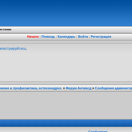
истонии
Начало
|
Помощь
|
Календарь
|
Войти
|
Регистрация
егистрируйтесь
.
ечение и профилактика, остеохондроз
»
Форум Антивсд
»
Сообщения администра
Сообщение