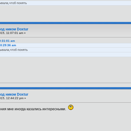
ывала,чтоб понять
под ником Doxtur
15, 11:07:01 am »
0:31:01 am
10:29:36 am
тывала,чтоб понять
под ником Doxtur
015, 12:44:22 pm »
щения мне иногда казались интересными.