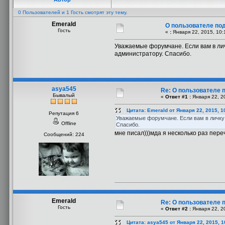
0 Пользователей и 1 Гость смотрят эту тему.
Emerald
О пользователе под
Гость
«
:
Января 22, 2015, 10:
Уважаемые форумчане. Если вам в ли
администратору. Спасибо.
asya545
Re: О пользователе 
Бывалый
«
Ответ #1 :
Января 22, 2
Цитата: Emerald от Января 22, 2015, 1
Репутация 6
Уважаемые форумчане. Если вам в личку
Offline
Спасибо.
мне писал)))мда я несколько раз пер
Сообщений: 224
Emerald
Re: О пользователе 
Гость
«
Ответ #2 :
Января 22, 2
Цитата: asya545 от Января 22, 2015, 1