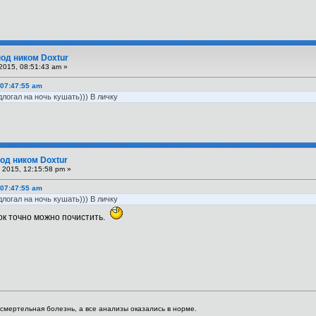
под ником Doxtur
2015, 08:51:43 am »
 07:47:55 am
логал на ночь кушать))) В личку
од ником Doxtur
 2015, 12:15:58 pm »
 07:47:55 am
логал на ночь кушать))) В личку
док точно можно почистить.
я смертельная болезнь, а все анализы оказались в норме.