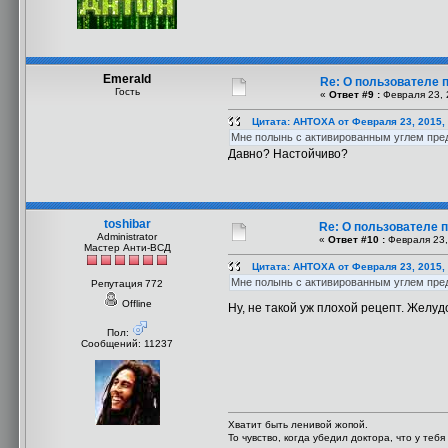
Emerald
Re: О пользователе 
Гость
«
Ответ #9 :
Февраля 23, 
Цитата: AHTOXA от Февраля 23, 2015,
Мне полынь с активированным углем пред
Давно? Настойчиво?
toshibar
Re: О пользователе п
Administrator
«
Ответ #10 :
Февраля 23,
Мастер Анти-ВСД
Цитата: AHTOXA от Февраля 23, 2015,
Мне полынь с активированным углем пред
Репутация 772
Offline
Ну, не такой уж плохой рецепт. Желу
Пол:
Сообщений: 11237
Хватит быть ленивой жопой.
То чувство, когда убедил доктора, что у теб