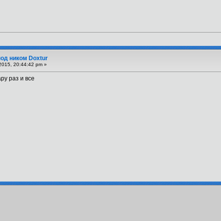
под ником Doxtur
2015, 20:44:42 pm »
ру раз и все