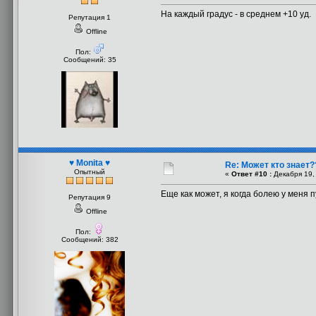
На каждый градус - в среднем +10 уд.
Репутация 1
Offline
Пол:
Сообщений: 35
♥ Monita ♥
Re: Может кто знает?
Опытный
«
Ответ #10 :
Декабря 19, 
Еще как может, я когда болею у меня 
Репутация 9
Offline
Пол:
Сообщений: 382