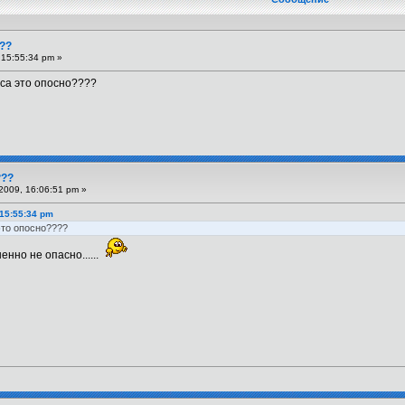
??
 15:55:34 pm »
иса это опосно????
???
2009, 16:06:51 pm »
 15:55:34 pm
это опосно????
енно не опасно......