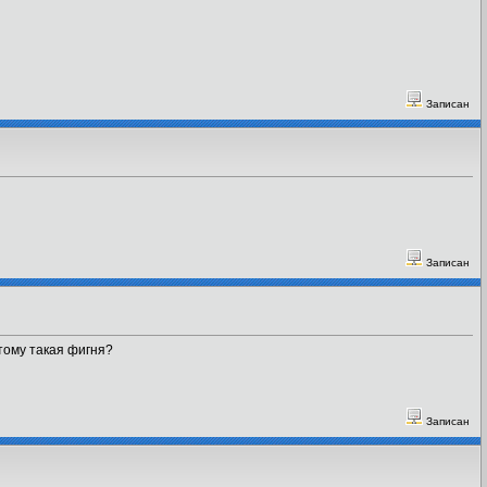
Записан
Записан
тому такая фигня?
Записан