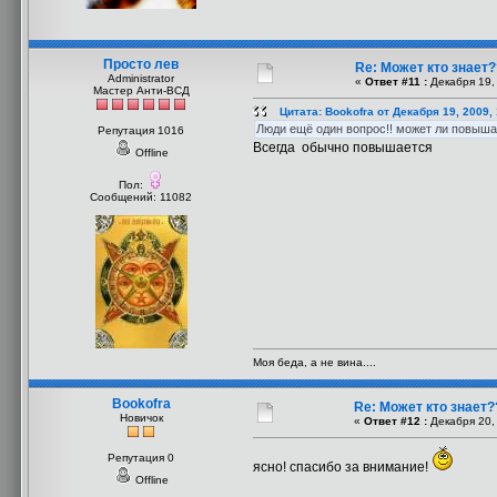
Просто лев
Re: Может кто знает
Administrator
«
Ответ #11 :
Декабря 19, 
Мастер Анти-ВСД
Цитата: Bookofra от Декабря 19, 2009,
Люди ещё один вопрос!! может ли повыша
Репутация 1016
Всегда обычно повышается
Offline
Пол:
Сообщений: 11082
Моя беда, а не вина....
Bookofra
Re: Может кто знает?
Новичок
«
Ответ #12 :
Декабря 20, 
Репутация 0
ясно! спасибо за внимание!
Offline