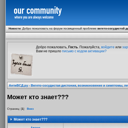
Новости
:
Добро пожаловать на форум посвященный проблеме
вегето-сосудистой д
Добро пожаловать,
Гость
. Пожалуйста,
войдите
или
зар
Вам не пришло
письмо с кодом активации?
АнтиВСД.ру - Вегето-сосудистая дистония, возникновение и симптомы, л
Может кто знает???
Страниц: [
1
]
Вниз
Может кто знает???
Автор