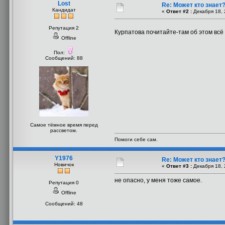
Lost
Re: Может кто знает
Кандидат
«
Ответ #2 :
Декабря 18, 
Репутация 2
Курпатова почитайте-там об этом вс
Offline
Пол:
Сообщений: 88
Самое тёмное время перед
рассветом.
Помоги себе сам.
Y1976
Re: Может кто знает
Новичок
«
Ответ #3 :
Декабря 18, 
не опасно, у меня тоже самое.
Репутация 0
Offline
Сообщений: 48