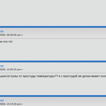
???
2009, 09:39:56 am »
е что-то!
???
2009, 14:55:25 pm »
ышатся пульс от простуды температуры?? я с простудой экг делал может поэ
???
2009, 15:15:30 pm »