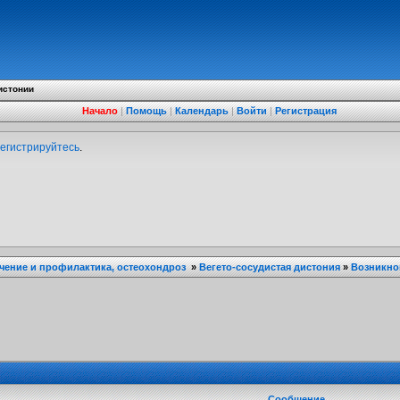
истонии
Начало
|
Помощь
|
Календарь
|
Войти
|
Регистрация
егистрируйтесь
.
ечение и профилактика, остеохондроз
»
Вегето-сосудистая дистония
»
Возникно
Сообщение