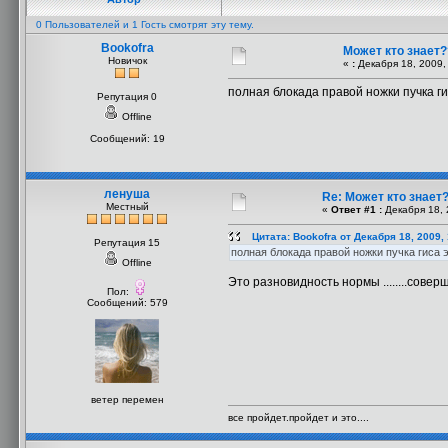
0 Пользователей и 1 Гость смотрят эту тему.
Bookofra
Может кто знает?
Новичок
«
:
Декабря 18, 2009,
полная блокада правой ножки пучка г
Репутация 0
Offline
Сообщений: 19
ленуша
Re: Может кто знает
Местный
«
Ответ #1 :
Декабря 18, 
Цитата: Bookofra от Декабря 18, 2009,
Репутация 15
полная блокада правой ножки пучка гиса 
Offline
Это разновидность нормы ........соверш
Пол:
Сообщений: 579
ветер перемен
все пройдет.пройдет и это....