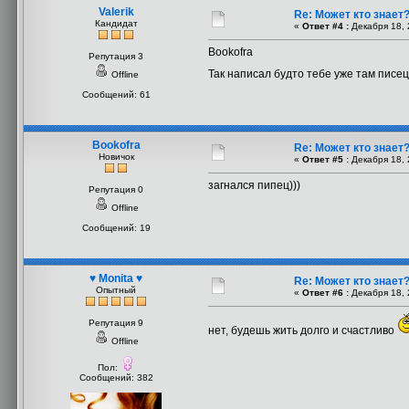
Valerik
Re: Может кто знает
Кандидат
«
Ответ #4 :
Декабря 18, 
Bookofra
Репутация 3
Так написал будто тебе уже там пис
Offline
Сообщений: 61
Bookofra
Re: Может кто знает
Новичок
«
Ответ #5 :
Декабря 18, 
загнался пипец)))
Репутация 0
Offline
Сообщений: 19
♥ Monita ♥
Re: Может кто знает
Опытный
«
Ответ #6 :
Декабря 18, 
Репутация 9
нет, будешь жить долго и счастливо
Offline
Пол:
Сообщений: 382