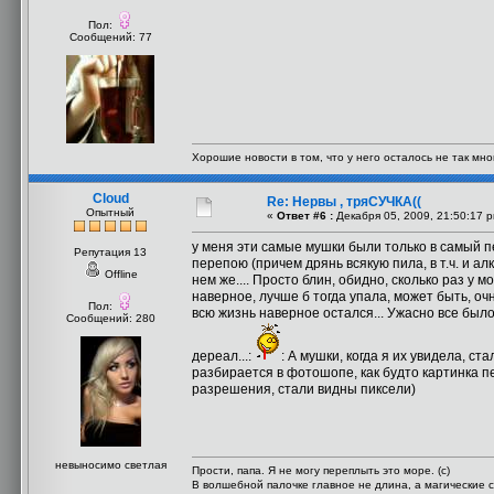
Пол:
Сообщений: 77
Хорошие новости в том, что у него осталось не так мно
Cloud
Re: Нервы , тряСУЧКА((
Опытный
«
Ответ #6 :
Декабря 05, 2009, 21:50:17 
у меня эти самые мушки были только в самый пе
Репутация 13
перепою (причем дрянь всякую пила, в т.ч. и 
Offline
нем же.... Просто блин, обидно, сколько раз у м
наверное, лучше б тогда упала, может быть, очн
Пол:
всю жизнь наверное остался... Ужасно все было
Сообщений: 280
дереал...:
: А мушки, когда я их увидела, с
разбирается в фотошопе, как будто картинка п
разрешения, стали видны пиксели)
невыносимо светлая
Прости, папа. Я не могу переплыть это море. (с)
В волшебной палочке главное не длина, а магические с