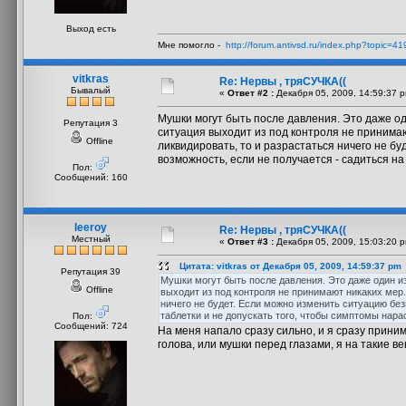
Выход есть
Мне помогло -
http://forum.antivsd.ru/index.php?topic=41
vitkras
Re: Нервы , тряСУЧКА((
Бывалый
«
Ответ #2 :
Декабря 05, 2009, 14:59:37 
Мушки могут быть после давления. Это даже од
Репутация 3
ситуация выходит из под контроля не принимаю
Offline
ликвидировать, то и разрастаться ничего не б
возможность, если не получается - садиться на
Пол:
Сообщений: 160
leeroy
Re: Нервы , тряСУЧКА((
Местный
«
Ответ #3 :
Декабря 05, 2009, 15:03:20 
Цитата: vitkras от Декабря 05, 2009, 14:59:37 pm
Репутация 39
Мушки могут быть после давления. Это даже один из
Offline
выходит из под контроля не принимают никаких мер.
ничего не будет. Если можно изменить ситуацию без
таблетки и не допускать того, чтобы симптомы нара
Пол:
Сообщений: 724
На меня напало сразу сильно, и я сразу приним
голова, или мушки перед глазами, я на такие 