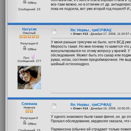
полтаблетки, я с него и спать хорошо стала и 
Offline
все-таки можно, но в отличие от др. антидепре
пока не подсела, вот уже второй год пошел!!! И
Сообщений: 23
Натусик
Re: Нервы , тряСУЧКА((
Опытный
«
Ответ #13 :
Декабря 17, 2009, 11:20:57 
У меня раньше трясучки не было, хотя ВСД уже 
Репутация 9
Мерзость такая. Но мне почему то кажется что
Offline
консультировался по этому вопросу у врачей. 
обследования. Может быть это сахар или подже
Пол:
руках, ногах, состяние предобморочное. Не вы
Сообщений: 277
шейный остеохондроз.
Снежана
Re: Нервы , тряСУЧКА((
Новичок
«
Ответ #14 :
Декабря 19, 2009, 10:00:55
У одного знакомого былв такая фигня, он до эт
Репутация 0
Прошел обследование, кардиолог сказала, что 
Offline
Паркинсона (обычно ей страдают только пожилы
Сообщений: 23