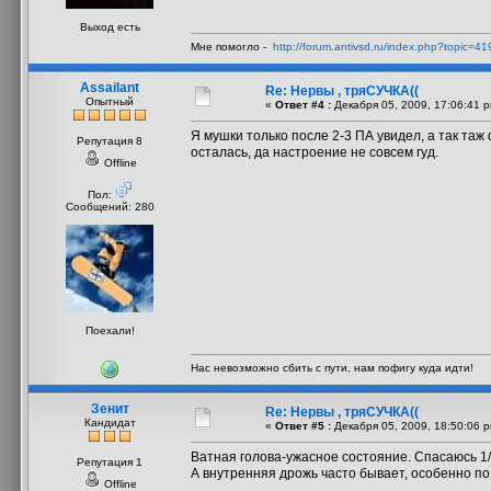
Выход есть
Мне помогло -
http://forum.antivsd.ru/index.php?topic=41
Assailant
Re: Нервы , тряСУЧКА((
Опытный
«
Ответ #4 :
Декабря 05, 2009, 17:06:41 
Я мушки только после 2-3 ПА увидел, а так таж 
Репутация 8
осталась, да настроение не совсем гуд.
Offline
Пол:
Сообщений: 280
Поехали!
Нас невозможно сбить с пути, нам пофигу куда идти!
Зенит
Re: Нервы , тряСУЧКА((
Кандидат
«
Ответ #5 :
Декабря 05, 2009, 18:50:06 
Ватная голова-ужасное состояние. Спасаюсь 1
Репутация 1
А внутренняя дрожь часто бывает, особенно по
Offline