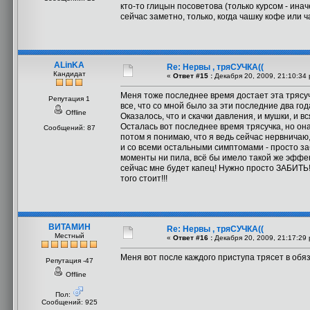
кто-то глицын посоветова (только курсом - ина
сейчас заметно, только, когда чашку кофе или 
ALinKA
Re: Нервы , тряСУЧКА((
Кандидат
«
Ответ #15 :
Декабря 20, 2009, 21:10:34
Меня тоже последнее время достает эта трясучка
Репутация 1
все, что со мной было за эти последние два год
Offline
Оказалось, что и скачки давления, и мушки, и в
Осталась вот последнее время трясучка, но она
Сообщений: 87
потом я понимаю, что я ведь сейчас нервничаю,
и со всеми остальными симптомами - просто заб
моменты ни пила, всё бы имело такой же эффект
сейчас мне будет капец! Нужно просто ЗАБИТЬ!
того стоит!!!
ВИТАМИН
Re: Нервы , тряСУЧКА((
Местный
«
Ответ #16 :
Декабря 20, 2009, 21:17:29
Меня вот после каждого приступа трясет в обя
Репутация -47
Offline
Пол:
Сообщений: 925