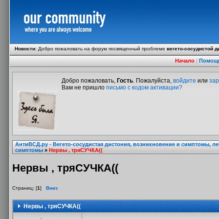
Новости
:
Добро пожаловать на форум посвященный проблеме
вегето-сосудистой д
Начало
|
Помощ
Добро пожаловать,
Гость
. Пожалуйста,
войдите
или
зар
Вам не пришло
письмо с кодом активации?
АнтиВСД.ру - Вегето-сосудистая дистония, возникновение и симптомы, л
симптомы
»
Нервы , тряСУЧКА((
Нервы , тряСУЧКА((
Страниц: [
1
]
Вниз
Нервы , тряСУЧКА((