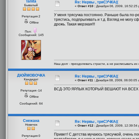
Tanita
Re: Нервы , тряСУЧКА((
Бывалый
«
Ответ #10 :
Декабря 06, 2009, 16:52:25
У меня трясучка постоянно. Раньше была по-реж
Репутация 2
трястись, подпрыгивать и т.д. Взгляд не могу с
Offline
дрожь. Такая мерзкая!!!
Пол:
Сообщений: 145
Наш долг - преодолевать страсти, а не расписывать их 
ДЮЙМОВОЧКА
Re: Нервы , тряСУЧКА((
Кандидат
«
Ответ #11 :
Декабря 08, 2009, 06:00:05 
ВСД-ЭТО ЯРЛЫК КОТОРЫЙ ВЕШАЮТ НА ВСЕ
Репутация -14
Offline
Сообщений: 64
Снежана
Re: Нервы , тряСУЧКА((
Новичок
«
Ответ #12 :
Декабря 08, 2009, 12:39:54
Привет! С детства мучаюсь трясучкой, очень п
Репутация 0