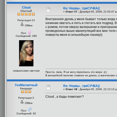
Cloud
Re: Нервы , тряСУЧКА((
Опытный
«
Ответ #7 :
Декабря 05, 2009, 21:53:47 
Внитренняя дрожь у меня бывает только когда
Репутация 13
начинаю хватать и пить и глотать все подряд.
Offline
с ромом, потом сверху валерьянки и пригоршню
проведенных выше манипуляций все мое тело п
Пол:
повергла меня в сильнейшую панику))
Сообщений: 280
невыносимо светлая
Прости, папа. Я не могу переплыть это море. (с)
В волшебной палочке главное не длина, а магические с
ГеоМагнитный
Re: Нервы , тряСУЧКА((
Кандидат
«
Ответ #8 :
Декабря 05, 2009, 22:13:13 
Cloud , а бады помогают?
Репутация 3
Offline
Пол:
Сообщений: 92