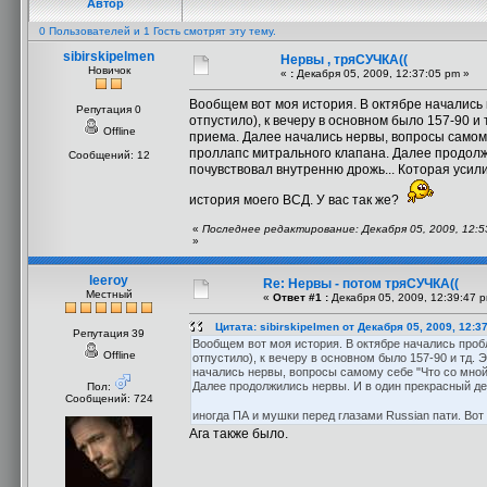
Автор
0 Пользователей и 1 Гость смотрят эту тему.
sibirskipelmen
Нервы , тряСУЧКА((
Новичок
«
:
Декабря 05, 2009, 12:37:05 pm »
Вообщем вот моя история. В октябре начались 
Репутация 0
отпустило), к вечеру в основном было 157-90 и
Offline
приема. Далее начались нервы, вопросы самому
проллапс митрального клапана. Далее продолж
Сообщений: 12
почувствовал внутренню дрожь... Которая усил
история моего ВСД. У вас так же?
«
Последнее редактирование: Декабря 05, 2009, 12:53:
»
leeroy
Re: Нервы - потом тряСУЧКА((
Местный
«
Ответ #1 :
Декабря 05, 2009, 12:39:47 
Цитата: sibirskipelmen от Декабря 05, 2009, 12:3
Репутация 39
Вообщем вот моя история. В октябре начались пробл
Offline
отпустило), к вечеру в основном было 157-90 и тд.
начались нервы, вопросы самому себе "Что со мной
Далее продолжились нервы. И в один прекрасный де
Пол:
Сообщений: 724
иногда ПА и мушки перед глазами Russian пати. Вот
Ага также было.