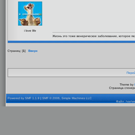
i love life
Жизнь это тоже венерическое заболевание, которое п
Страниц: [
1
]
Вверх
Перей
Theme by
Страница сгенери
Powered by SMF 1.1.9
|
SMF © 2006, Simple Machines LLC
Файл: /var/w