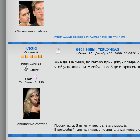
- Милый,что с тобой?
http://www.tesis.lebedev.ru/magnetic_storms.html
Cloud
Re: Нервы , тряСУЧКА((
Опытный
«
Ответ #9 :
Декабря 06, 2009, 08:04:31 
Мне да. Не знаю, по какому принципу - плацебо 
Репутация 13
чтоб успокаивали. А сейчас вообще стараюсь нич
Offline
Пол:
Сообщений: 280
невыносимо светлая
Прости, папа. Я не могу переплыть это море. (с)
В волшебной палочке главное не длина, а магические с