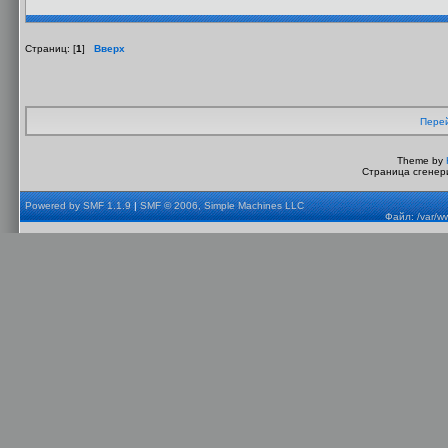
Страниц: [
1
]
Вверх
Перей
Theme by
Страница сгенери
Powered by SMF 1.1.9
|
SMF © 2006, Simple Machines LLC
Файл: /var/w