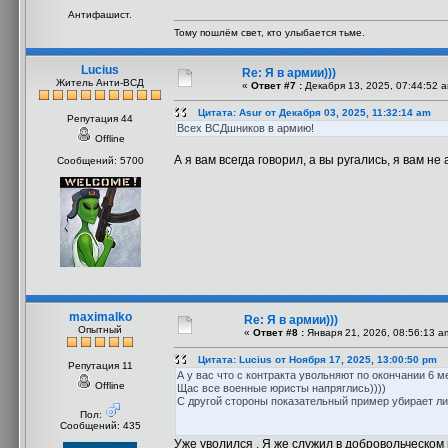
Антифашист.
Тому пошлём свет, кто улыбается тьме.
Lucius
Re: Я в армии)))
Житель Анти-ВСД
«
Ответ #7 :
Декабря 13, 2025, 07:44:52 
Цитата: Asur от Декабря 03, 2025, 11:32:14 am
Репутация 44
Всех ВСДшников в армию!
Offline
А я вам всегда говорил, а вы ругались, я вам не
Сообщений: 5700
maximalko
Re: Я в армии)))
Опытный
«
Ответ #8 :
Января 21, 2026, 08:56:13 a
Цитата: Lucius от Ноября 17, 2025, 13:00:50 pm
Репутация 11
А у вас что с контракта увольняют по окончании 6 
Offline
Щас все военные юристы напряглись))))
С другой стороны показательный пример убирает л
Пол:
Сообщений: 435
Уже уволился . Я же служил в добровольческом