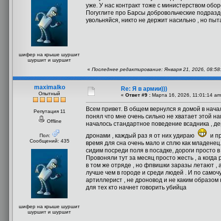
уже. У нас контракт тоже с министерством обо
Погуглите про Барсы добровольческие подразде
увольняйся, никто не держит насильно , но пыт
шифер на крыше шуршит
шуршит и шуршит
«
Последнее редактирование: Января 21, 2026, 08:58
maximalko
Re: Я в армии)))
Опытный
«
Ответ #9 :
Марта 16, 2026, 11:01:14 am
Всем привет. В общем вернулся я домой в нача
Репутация 11
понял что мне очень сильно не хватает этой на
Offline
началось стандартное поведение всадника , де
дронами , каждый раз я от них удираю
и пр
Пол:
Сообщений: 435
время для сна очень мало и сплю как младенец.
сидим посреди поля в посадке, дороги просто в
Провоняли тут за месяц просто жесть , а когда
в том же отряде , но фпвишки заразы летают , 
лучше чем в городе и среди людей . И по самоч
артиллерист , не дроновод и не каким образом 
для тех кто начнет говорить убийца
шифер на крыше шуршит
шуршит и шуршит