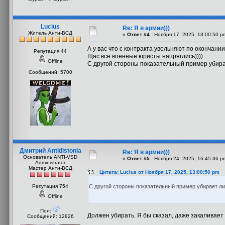
Lucius
Re: Я в армии)))
Житель Анти-ВСД
«
Ответ #4 :
Ноября 17, 2025, 13:00:50 p
А у вас что с контракта увольняют по окончани
Репутация 44
Щас все военные юристы напряглись))))
Offline
С другой стороны показательный пример убира
Сообщений: 5700
Дмитрий Antidistonia
Re: Я в армии)))
Основатель ANTI-VSD
«
Ответ #5 :
Ноября 24, 2025, 16:45:36 p
Administrator
Мастер Анти-ВСД
Цитата: Lucius от Ноября 17, 2025, 13:00:50 pm
Репутация 754
С другой стороны показательный пример убирает л
Offline
Пол:
Должен убирать. Я бы сказал, даже закаливает
Сообщений: 12826