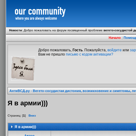
Новости
:
Добро пожаловать на форум посвященный проблеме
вегето-сосудистой д
Начало
|
Помощ
Добро пожаловать,
Гость
. Пожалуйста,
войдите
или
зар
Вам не пришло
письмо с кодом активации?
АнтиВСД.ру - Вегето-сосудистая дистония, возникновение и симптомы, л
Я в армии)))
Страниц: [
1
]
Вниз
Я в армии)))
Автор