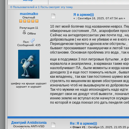
0 Пользователей и 1 Гость смотрят эту тему.
maximalko
Я в армии)))
Опытный
«
:
Сентября 16, 2025, 07:47:54 am »
10 лет моей болячке под названием невроз. Пер
Репутация 11
обморочные состояния , ПА , агарофобия прост
Offline
Сейчас на антидепрессантах уже почти год , н
добровольцем ( ни кого я не убиваю и не в кого
Пол:
Периодически прилеты дронов или обстрелы , 
Сообщений: 435
бывают проскакивают паникушечки и лютой тахи
обстановке. Основная проблема это вода , так к
еще в подсумках 3 пол литровые бутылки , и ф
корвалола и анаприлина , в карманах также кор
нахлобучивает ПА , были моменты и когда нач
доходило )) и еще пост покинуть нельзя , быва
как младенец , так как там постоянно шумно вс
стрелять по мишеням во время обострения всд 
шифер на крыше шуршит
изначально чтоб не вышвырнули из добровольче
шуршит и шуршит
Так что мужики не надо ипохондрить надо идти 
приедет свои не доедут чтоб вывезти , поначалу
ихнию землю не вступал если начнутся осужде
по которой я сюда поехал это дать пенделя се
Дмитрий Antidistonia
Re: Я в армии)))
Основатель ANTI-VSD
«
Ответ #1 :
Октября 15, 2025, 21:05:35 