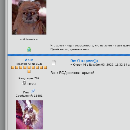
antidistonia.ru
Кто хочет - ищет возможность, кто не хочет - ищет прич
Путей много, путников мало.
Asur
Re: Я в армии)))
Мастер Анти-ВСД
«
Ответ #6 :
Декабря 03, 2025, 11:32:14 
Всех ВСДшников в армию!
Репутация 762
Offline
Пол:
Сообщений: 13881