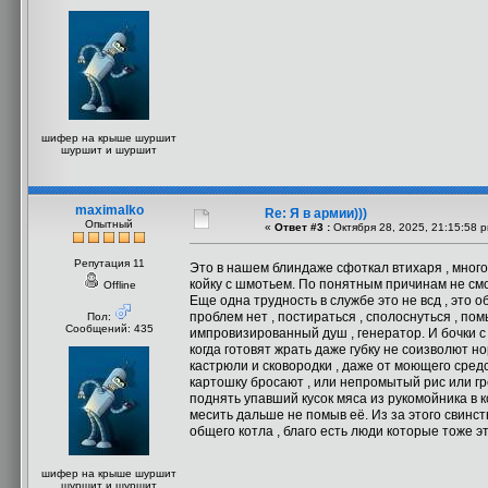
шифер на крыше шуршит
шуршит и шуршит
maximalko
Re: Я в армии)))
Опытный
«
Ответ #3 :
Октября 28, 2025, 21:15:58 
Репутация 11
Это в нашем блиндаже сфоткал втихаря , мног
койку с шмотьем. По понятным причинам не смо
Offline
Еще одна трудность в службе это не всд , это 
проблем нет , постираться , сполоснуться , по
Пол:
Сообщений: 435
импровизированный душ , генератор. И бочки с 
когда готовят жрать даже губку не соизволют 
кастрюли и сковородки , даже от моющего сред
картошку бросают , или непромытый рис или гр
поднять упавший кусок мяса из рукомойника в 
месить дальше не помыв её. Из за этого свинст
общего котла , благо есть люди которые тоже э
шифер на крыше шуршит
шуршит и шуршит