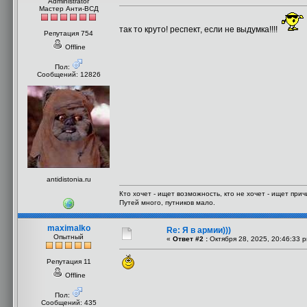
Administrator
Мастер Анти-ВСД
так то круто! респект, если не выдумка!!!!
Репутация 754
Offline
Пол:
Сообщений: 12826
antidistonia.ru
Кто хочет - ищет возможность, кто не хочет - ищет прич
Путей много, путников мало.
maximalko
Re: Я в армии)))
Опытный
«
Ответ #2 :
Октября 28, 2025, 20:46:33 
Репутация 11
Offline
Пол:
Сообщений: 435