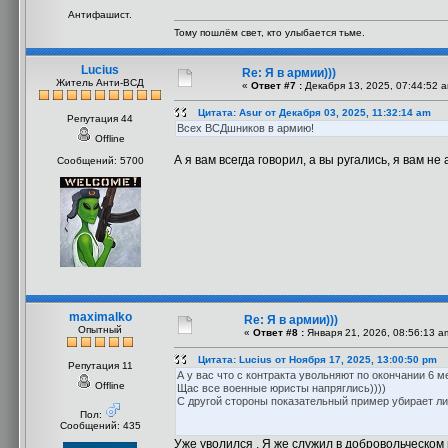
Антифашист.
Тому пошлём свет, кто улыбается тьме.
Lucius
Re: Я в армии)))
Житель Анти-ВСД
«
Ответ #7 :
Декабря 13, 2025, 07:44:52 
Цитата: Asur от Декабря 03, 2025, 11:32:14 am
Репутация 44
Всех ВСДшников в армию!
Offline
А я вам всегда говорил, а вы ругались, я вам не
Сообщений: 5700
maximalko
Re: Я в армии)))
Опытный
«
Ответ #8 :
Января 21, 2026, 08:56:13 a
Цитата: Lucius от Ноября 17, 2025, 13:00:50 pm
Репутация 11
А у вас что с контракта увольняют по окончании 6 
Offline
Щас все военные юристы напряглись))))
С другой стороны показательный пример убирает л
Пол:
Сообщений: 435
Уже уволился . Я же служил в добровольческом