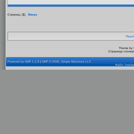
Страниц: [
1
]
Вверх
Перей
Theme by
Страница сгенери
Powered by SMF 1.1.9
|
SMF © 2006, Simple Machines LLC
Файл: /var/w