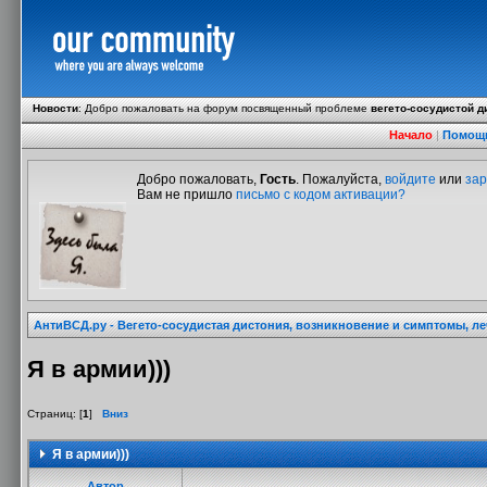
Новости
:
Добро пожаловать на форум посвященный проблеме
вегето-сосудистой д
Начало
|
Помощ
Добро пожаловать,
Гость
. Пожалуйста,
войдите
или
зар
Вам не пришло
письмо с кодом активации?
АнтиВСД.ру - Вегето-сосудистая дистония, возникновение и симптомы, л
Я в армии)))
Страниц: [
1
]
Вниз
Я в армии)))
Автор