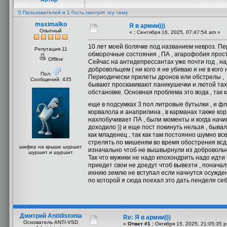
0 Пользователей и 1 Гость смотрят эту тему.
maximalko
Я в армии)))
Опытный
«
:
Сентября 16, 2025, 07:47:54 am »
10 лет моей болячке под названием невроз. Пер
Репутация 11
обморочные состояния , ПА , агарофобия прост
Offline
Сейчас на антидепрессантах уже почти год , н
добровольцем ( ни кого я не убиваю и не в кого
Пол:
Периодически прилеты дронов или обстрелы , 
Сообщений: 435
бывают проскакивают паникушечки и лютой тахи
обстановке. Основная проблема это вода , так к
еще в подсумках 3 пол литровые бутылки , и ф
корвалола и анаприлина , в карманах также кор
нахлобучивает ПА , были моменты и когда нач
доходило )) и еще пост покинуть нельзя , быва
как младенец , так как там постоянно шумно вс
стрелять по мишеням во время обострения всд 
шифер на крыше шуршит
изначально чтоб не вышвырнули из добровольче
шуршит и шуршит
Так что мужики не надо ипохондрить надо идти 
приедет свои не доедут чтоб вывезти , поначалу
ихнию землю не вступал если начнутся осужде
по которой я сюда поехал это дать пенделя се
Дмитрий Antidistonia
Re: Я в армии)))
Основатель ANTI-VSD
«
Ответ #1 :
Октября 15, 2025, 21:05:35 