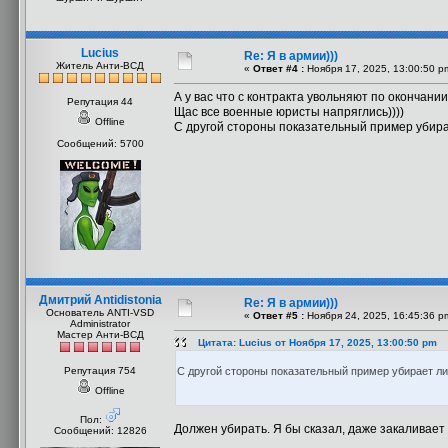
Lucius
Re: Я в армии)))
Житель Анти-ВСД
«
Ответ #4 :
Ноября 17, 2025, 13:00:50 p
А у вас что с контракта увольняют по окончани
Репутация 44
Щас все военные юристы напряглись))))
Offline
С другой стороны показательный пример убира
Сообщений: 5700
Дмитрий Antidistonia
Re: Я в армии)))
Основатель ANTI-VSD
«
Ответ #5 :
Ноября 24, 2025, 16:45:36 p
Administrator
Мастер Анти-ВСД
Цитата: Lucius от Ноября 17, 2025, 13:00:50 pm
Репутация 754
С другой стороны показательный пример убирает л
Offline
Пол:
Должен убирать. Я бы сказал, даже закаливает
Сообщений: 12826