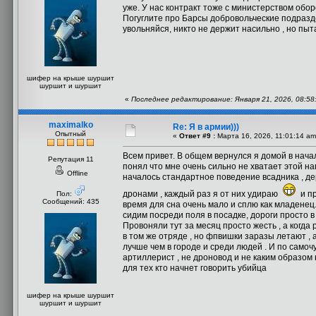
уже. У нас контракт тоже с министерством обо
Погуглите про Барсы добровольческие подразде
увольняйся, никто не держит насильно , но пыт
шифер на крыше шуршит
шуршит и шуршит
«
Последнее редактирование: Января 21, 2026, 08:58
maximalko
Re: Я в армии)))
Опытный
«
Ответ #9 :
Марта 16, 2026, 11:01:14 am
Всем привет. В общем вернулся я домой в нача
Репутация 11
понял что мне очень сильно не хватает этой на
Offline
началось стандартное поведение всадника , де
дронами , каждый раз я от них удираю
и пр
Пол:
Сообщений: 435
время для сна очень мало и сплю как младенец.
сидим посреди поля в посадке, дороги просто в
Провоняли тут за месяц просто жесть , а когда
в том же отряде , но фпвишки заразы летают , 
лучше чем в городе и среди людей . И по самоч
артиллерист , не дроновод и не каким образом 
для тех кто начнет говорить убийца
шифер на крыше шуршит
шуршит и шуршит