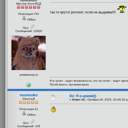
Administrator
Мастер Анти-ВСД
так то круто! респект, если не выдумка!!!!
Репутация 754
Offline
Пол:
Сообщений: 12826
antidistonia.ru
Кто хочет - ищет возможность, кто не хочет - ищет прич
Путей много, путников мало.
maximalko
Re: Я в армии)))
Опытный
«
Ответ #2 :
Октября 28, 2025, 20:46:33 
Репутация 11
Offline
Пол:
Сообщений: 435