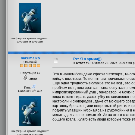
шифер на крыше шуршит
шуршит и шуршит
maximalko
Re: Я в армии)))
Опытный
«
Ответ #3 :
Октября 28, 2025, 21:15:58 
Репутация 11
Это в нашем блиндаже сфоткал втихаря , мног
койку с шмотьем. По понятным причинам не смо
Offline
Еще одна трудность в службе это не всд , это 
проблем нет , постираться , сполоснуться , по
Пол:
Сообщений: 435
импровизированный душ , генератор. И бочки с 
когда готовят жрать даже губку не соизволют 
кастрюли и сковородки , даже от моющего сред
картошку бросают , или непромытый рис или гр
поднять упавший кусок мяса из рукомойника в 
месить дальше не помыв её. Из за этого свинст
общего котла , благо есть люди которые тоже э
шифер на крыше шуршит
шуршит и шуршит