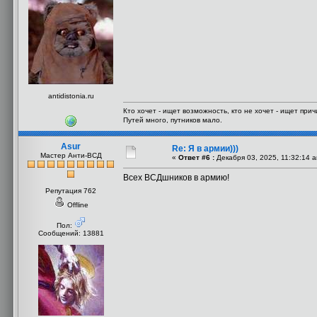
antidistonia.ru
Кто хочет - ищет возможность, кто не хочет - ищет прич
Путей много, путников мало.
Asur
Re: Я в армии)))
Мастер Анти-ВСД
«
Ответ #6 :
Декабря 03, 2025, 11:32:14 
Всех ВСДшников в армию!
Репутация 762
Offline
Пол:
Сообщений: 13881