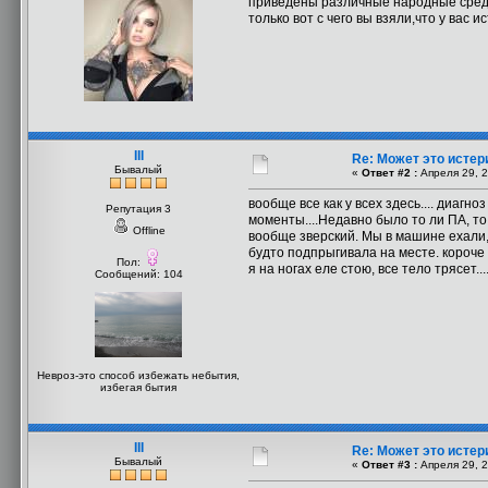
приведены различные народные средс
только вот с чего вы взяли,что у вас 
III
Re: Может это истер
Бывалый
«
Ответ #2 :
Апреля 29, 2
вообще все как у всех здесь.... диаг
Репутация 3
моменты....Недавно было то ли ПА, то 
Offline
вообще зверский. Мы в машине ехали, 
будто подпрыгивала на месте. короче 
Пол:
я на ногах еле стою, все тело трясет.
Сообщений: 104
Невроз-это способ избежать небытия,
избегая бытия
III
Re: Может это истер
Бывалый
«
Ответ #3 :
Апреля 29, 2