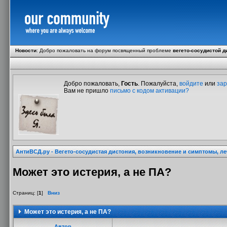
Новости
:
Добро пожаловать на форум посвященный проблеме
вегето-сосудистой д
Добро пожаловать,
Гость
. Пожалуйста,
войдите
или
зар
Вам не пришло
письмо с кодом активации?
АнтиВСД.ру - Вегето-сосудистая дистония, возникновение и симптомы, л
Может это истерия, а не ПА?
Страниц: [
1
]
Вниз
Может это истерия, а не ПА?
Автор