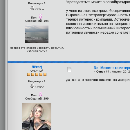
"проявдляться может в легкой(раздра
Репутация 3
Offline
у меня из этого все кроме беспричинн
Выраженная экстравертированность та
Пол:
теряют интерес к компании. Истерич
Сообщений: 104
основана исключительно на эмоциях, 
влюбленность и повышенный интерес к
патология личности нередко сочетае
Невроз-это способ избежать небытия,
избегая бытия
Лёка:)
Re: Может это истер
Опытный
«
Ответ #4 :
Апреля 29, 2
да..все это конечно похоже..на истери
Репутация 1
Offline
Пол:
Сообщений: 299