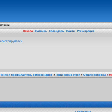
истонии
Начало
|
Помощь
|
Календарь
|
Войти
|
Регистрация
егистрируйтесь
.
ечение и профилактика, остеохондроз
»
Панические атаки
»
Общие вопросы
»
Мо
Сообщение