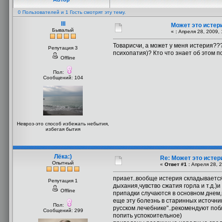
0 Пользователей и 1 Гость смотрят эту тему.
III
Может это истери
Бывалый
«
:
Апреля 28, 2009, 
Товарисчи, а может у меня истерия??
Репутация 3
психопатия)? Кто что знает об этом п
Offline
Пол:
Сообщений: 104
Невроз-это способ избежать небытия,
избегая бытия
Лёка:)
Re: Может это истер
Опытный
«
Ответ #1 :
Апреля 28, 2
приает..вообще истерия складываетс
Репутация 1
дыхания,чувство сжатия горла и т.д.)
Offline
припадки случаются в основном днем,
еще эту болезнь в старинных источн
Пол:
русском лечебнике"..рекомендуют поб
Сообщений: 299
попить успокоительное)