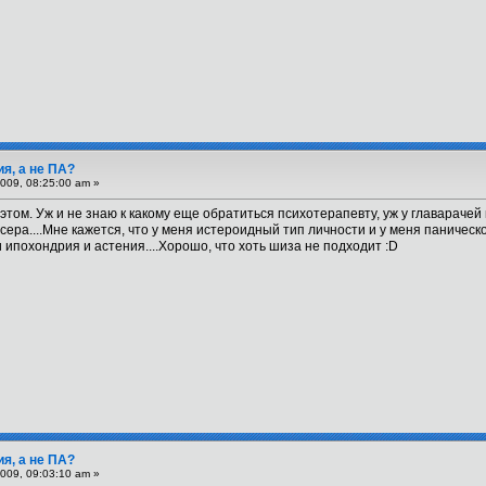
ия, а не ПА?
009, 08:25:00 am »
этом. Уж и не знаю к какому еще обратиться психотерапевту, уж у главараче
сера....Мне кажется, что у меня истероидный тип личности и у меня паническ
 ипохондрия и астения....Хорошо, что хоть шиза не подходит :D
ия, а не ПА?
009, 09:03:10 am »