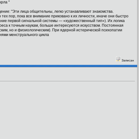
рла "
едение: "Эти лица общительны, легко устанавливают знакомства.
ех пор, пока все внимание приковано к их личности, иначе они быстро
ние первой сигнальной системы — «художественный тип»). Их логика
реса к точным наукам, больше интересуются искусством. Постоянная
ским, но и физиологическим). При ядерной истерической психопатии
ниями менструального цикла
Записан