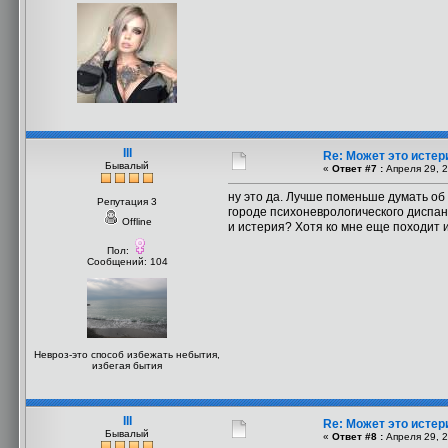
III
Re: Может это истер
Бывалый
«
Ответ #7 :
Апреля 29, 2
ну это да. Лучше поменьше думать об 
Репутация 3
городе психоневрологического диспан
Offline
и истерия? Хотя ко мне еще походит и
Пол:
Сообщений: 104
Невроз-это способ избежать небытия,
избегая бытия
III
Re: Может это истер
Бывалый
«
Ответ #8 :
Апреля 29, 2