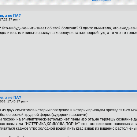
я, а не ПА?
17:21:27 pm »
? Кто-нибудь че-нить знает об этой болезни? Я где-то вычитала, что ежедне
оделитесь или киньте ссылку на хорошую статью подробную, а то что-то толь
ия, а не ПА?
009, 17:40:17 pm »
я из двух симптомов-истерич.поведение и истерич.припадки.проявдляться мо
и более резкой,трудной форме(судороги,параличи).
и похожи на эпилептические(только нет пены изо рта,не теряешь сознание,ды
иках называли.."ИСТЕРИКА,КЛИКУША,ПОРЧА"..вот так.возникают навязчивые м
ливаться каджое утро холодной водой,пить квас,взвар из вишен(с растолчен