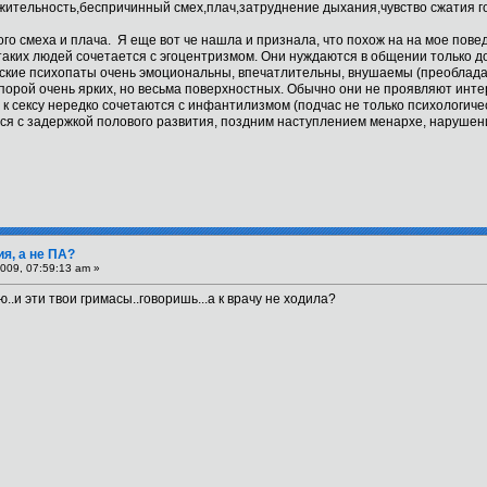
жительность,беспричинный смех,плач,затруднение дыхания,чувство сжатия го
ого смеха и плача. Я еще вот че нашла и признала, что похож на на мое пов
ких людей сочетается с эгоцентризмом. Они нуждаются в общении только до т
еские психопаты очень эмоциональны, впечатлительны, внушаемы (преоблада
порой очень ярких, но весьма поверхностных. Обычно они не проявляют инте
 сексу нередко сочетаются с инфантилизмом (подчас не только психологиче
тся с задержкой полового развития, поздним наступлением менархе, наруше
ия, а не ПА?
009, 07:59:13 am »
ю..и эти твои гримасы..говоришь...а к врачу не ходила?