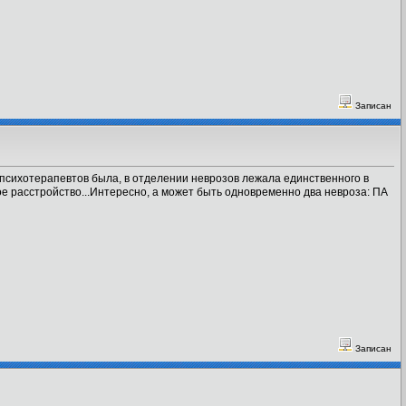
Записан
й психотерапевтов была, в отделении неврозов лежала единственного в
ое расстройство...Интересно, а может быть одновременно два невроза: ПА
Записан