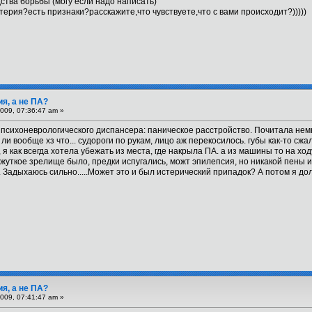
тва борьбы (могу если надо написать)
истерия?есть признаки?расскажите,что чувствуете,что с вами происходит?)))))
ия, а не ПА?
009, 07:36:47 am »
ноз психоневрологического диспансера: паническое расстройство. Почитала нем
ли вообще хз что... судороги по рукам, лицо аж перекосилось. губы как-то сжал
я как всегда хотела убежать из места, где накрыла ПА. а из машины то на ходу
жуткое зрелище было, предки испугались, можт эпилепсия, но никакой пены из
... Задыхаюсь сильно.....Может это и был истерический припадок? А потом я дол
ия, а не ПА?
009, 07:41:47 am »