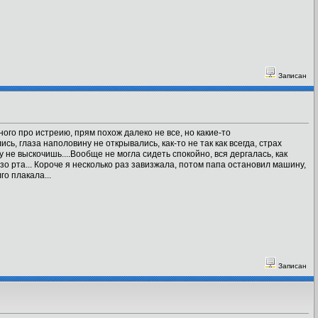
Записан
ного про истреию, прям похож далеко не все, но какие-то
ись, глаза наполовину не открывались, как-то не так как всегда, страх
 не выскочишь....Вообще не могла сидеть спокойно, вся дергалась, как
о рта... Короче я несколько раз завизжала, потом папа остановил машину,
го плакала...
Записан