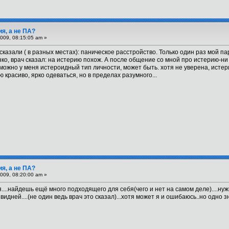
ия, а не ПА?
009, 08:15:05 am »
казали ( в разных местах): паническое расстройство. Только один раз мой пар
о, врач сказал: на истерию похож. А после общение со мной про истерию-ни сл
зможно у меня истероидный тип личности, может быть. хотя не уверена, истер
 красиво, ярко одеваться, но в пределах разумного...
ия, а не ПА?
009, 08:20:00 am »
....найдешь ещё много подходящего для себя(чего и нет на самом деле)....н
м видней....(не один ведь врач это сказал)...хотя может я и ошибаюсь..но одн