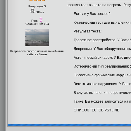
прошла тест в инете на неврозы. Резу
Репутация 3
Offline
Есть ли у Вас невроз?
Пол:
Клинический тест для выявления и 
Сообщений: 104
Результат теста:
Тревожное расстройство: У Вас обн
Депрессия: У Вас обнаружены приз
Невроз-это способ избежать небытия,
избегая бытия
Астенический синдром: У Вас имеет
Истерический тип реагирования: У 
Обсессивно-фобические нарушения:
Вегетативные нарушения: У Вас об
В случае выявления невротических 
Также, Вы можете записаться на пе
СПИСОК ТЕСТОВ PSYLINE