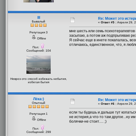
III
Re: Может это истер
Бывалый
«
Ответ #5 :
Апреля 29, 2
мне шесть или семь психотерапевтов с
Репутация 3
засыпаю, а потом аж подпрыгиваю резк
Offline
Я сейчас еще в инете покапалась, во
отличаюсь, единственное, что, я люблю
Пол:
Сообщений: 104
Невроз-это способ избежать небытия,
избегая бытия
Лёка:)
Re: Может это истер
Опытный
«
Ответ #6 :
Апреля 29, 2
если ты будешь и дальше тут копаться
Репутация 1
не истерия,а что-то там другое...ну и
Offline
болячки-не стоит..... ;)
Пол:
Сообщений: 299