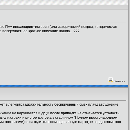
вные ПА+ ипохондрия=истерия (или истерический невроз, истерическая
ко поверхностное краткое описание нашла... ???
Записан
жет в легкой(раздражительность,беспричинный смех,плач,затруднение
хание не нарушается и др.)и после припадка не отмечается усталость.
ысли,страхи и многое другое.а в старинном "Полном простонародном
ыми косточками)не находится в помещениях,где жарко,не сердится(можно