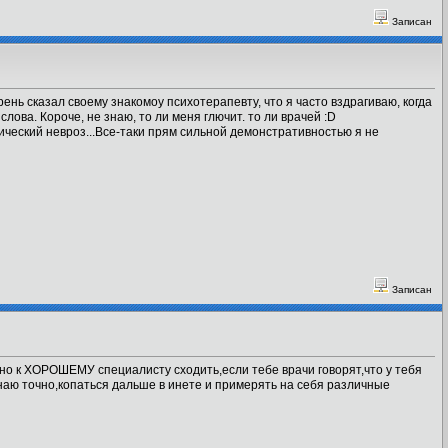
Записан
ень сказал своему знакомоу психотерапевту, что я часто вздрагиваю, когда
ова. Короче, не знаю, то ли меня глючит. то ли врачей :D
ический невроз...Все-таки прям сильной демонстративностью я не
Записан
ужно к ХОРОШЕМУ специалисту сходить,если тебе врачи говорят,что у тебя
о знаю точно,копаться дальше в инете и примерять на себя различные