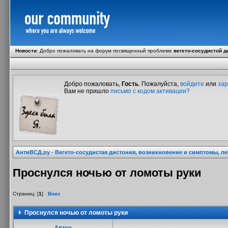
Новости
:
Добро пожаловать на форум посвященный проблеме
вегето-сосудистой д
Добро пожаловать,
Гость
. Пожалуйста,
войдите
или
зар
Вам не пришло
письмо с кодом активации?
АнтиВСД.ру - Вегето-сосудистая дистония, возникновение и симптомы, л
Проснулся ночью от ломоты руки
Страниц: [
1
]
Вниз
Проснулся ночью от ломоты руки
Автор