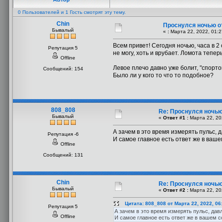
0 Пользователей и 1 Гость смотрят эту тему.
Chin
Проснулся ночью о
Бывалый
«
:
Марта 22, 2022, 01:2
Всем привет! Сегодня ночью, часа в 2 
Репутация 5
не могу, хоть и врубает. Ломота тепер
Offline
Левое плечо давно уже болит, "спорто
Сообщений: 154
Было ли у кого то что то подобное?
808_808
Re: Проснулся ночью
Бывалый
«
Ответ #1 :
Марта 22, 20
А зачем в это время измерять пульс, 
Репутация -6
И самое главное есть ответ же в ваше
Offline
Сообщений: 131
Chin
Re: Проснулся ночью
Бывалый
«
Ответ #2 :
Марта 22, 20
Цитата: 808_808 от Марта 22, 2022, 06
Репутация 5
А зачем в это время измерять пульс, дав
Offline
И самое главное есть ответ же в вашем со