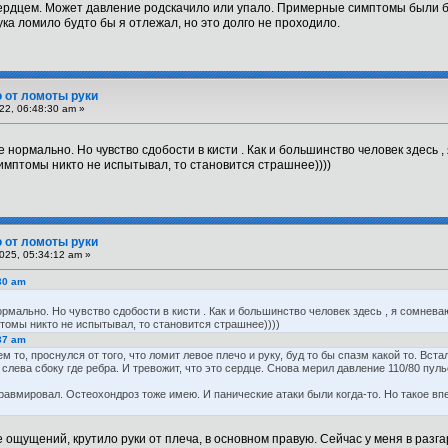
с сердцем. Может давление родскачило или упало. Примерные симптомы были б
рука ломило будто бы я отлежал, но это долго не проходило.
 от ломоты руки
22, 06:48:30 am »
 нормально. Но чувство сдобости в кисти . Как и большинство человек здесь ,
 симптомы никто не испытывал, то становится страшнее))))
 от ломоты руки
025, 05:34:12 am »
:30 am
рмально. Но чувство сдобости в кисти . Как и большинство человек здесь , я сомнева
птомы никто не испытывал, то становится страшнее))))
:37 am
м то, проснулся от того, что ломит левое плечо и руку, буд то бы спазм какой то. Вста
 слева сбоку где ребра. И тревожит, что это сердце. Снова мерил давление 110/80 пуль
травмировал. Остеохондроз тоже имею. И панические атаки были когда-то. Но такое вп
е ощущений, крутило руки от плеча, в основном правую. Сейчас у меня в раз