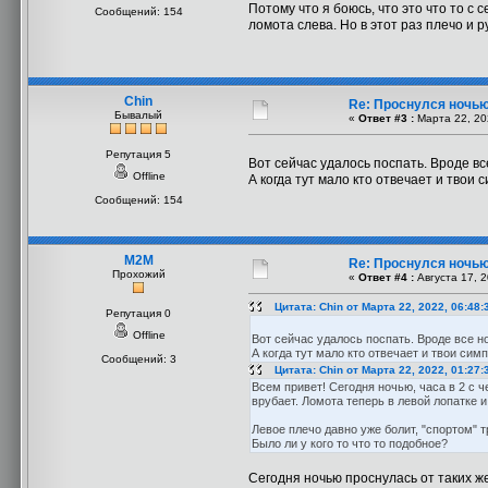
Потому что я боюсь, что это что то 
Сообщений: 154
ломота слева. Но в этот раз плечо и 
Chin
Re: Проснулся ночью
Бывалый
«
Ответ #3 :
Марта 22, 20
Репутация 5
Вот сейчас удалось поспать. Вроде все
Offline
А когда тут мало кто отвечает и твои
Сообщений: 154
M2M
Re: Проснулся ночью
Прохожий
«
Ответ #4 :
Августа 17, 2
Цитата: Chin от Марта 22, 2022, 06:48
Репутация 0
Offline
Вот сейчас удалось поспать. Вроде все но
А когда тут мало кто отвечает и твои сим
Сообщений: 3
Цитата: Chin от Марта 22, 2022, 01:27
Всем привет! Сегодня ночью, часа в 2 с че
врубает. Ломота теперь в левой лопатке и
Левое плечо давно уже болит, "спортом" 
Было ли у кого то что то подобное?
Сегодня ночью проснулась от таких ж