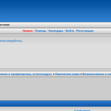
истонии
Начало
|
Помощь
|
Календарь
|
Войти
|
Регистрация
егистрируйтесь
.
ечение и профилактика, остеохондроз
»
Панические атаки
»
Возникновение и с
Сообщение