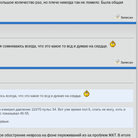
ольшое количество раз, но плечо никогда так не ломило. Была общая
Записан
 я сомневаюсь всегда, что это какое то всд и думаю на сердце.
Записан
юсь всегда, что это какое то всд и думаю на сердце.
л измерил давление 110/70 пульс 54. Вот уже время пол 6, спать не могу, хоть и
с показывал 45-55.
ервые.
гаре обострение невроза на фоне переживаний из-за проблем ЖКТ. В итоге