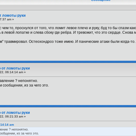
т ломоты руки
7:37 am »
с чем то, проснулся от того, что ломит левое плечо и руку, буд то бы спазм ка
ь в левой лопатке и слева сбоку где ребра. И тревожит, что это сердце. Снова
м" травмировал. Остеохондроз тоже имею. И панические атаки были когда-то.
 от ломоты руки
22, 06:14:14 am »
давление ? непонятно.
м сообщении, из за чего это.
 от ломоты руки
22, 06:21:33 am »
:14:14 am
ление ? непонятно.
общении, из за чего это.