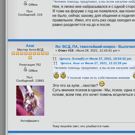
Человек помощь предложил, а вы всем кагалом набро
Offline
Нее, я лично ине набрасывался и с одной сторо
Я тоже иа форуме с год не появлялся, как поня
Пол:
Сообщений: 216
не было, сейчас захожу, для общения и подели
правильное. Имхо, кто хоть раз сюда заходил и
равно разделиттся на до и после.
Asur
Re: ВСД, ПА, тяжелейший невроз - Вылечил
Мастер Анти-ВСД
«
Ответ #15 :
Июля 28, 2021, 12:43:41 pm »
Цитата: Sveta(K) от Июля 27, 2021, 18:04:32 pm
Цитата: Asur от Июля 27, 2021, 12:22:28 pm
Репутация 762
Человек помощь предложил, а вы всем кагалом набр
Offline
Пол:
У психов тоже есть собственное мнение
Сообщений: 13881
Это что за хули....ганство?
Суть мнения психов в одном - Мы, психи, одна о
голове, всем тем, кто хочет помочь исцелиться
Антифашист.
Тому пошлём свет, кто улыбается тьме.