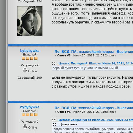
И в конечном итоге у вас должно получиться, в
Сообщений: 324
А вообще всё так, именно через эти шаги и вып
этого состояния - оно начинает тебя отпускать
ощущение того, что ты вылечился навсегда. Ко
не сидишь постоянно дома с мыслями о своих с
соскользнуть обратно. И скажу, что второй раз 
bybybywka
Re: ВСД, ПА, тяжелейший невроз - Вылечил
Бывалый
«
Ответ #3 :
Июля 26, 2021, 21:03:24 pm »
Цитата: Последний_Шанс от Июля 26, 2021, 04:3
Репутация 2
первый пункт тут ни у кого не выполнимый
Offline
Если не получается, то импровизируйте. Напри
Сообщений: 200
получается заходите и читаете только истории
с разных углов, ищите и найдет подход к себе.
bybybywka
Re: ВСД, ПА, тяжелейший невроз - Вылечил
Бывалый
«
Ответ #4 :
Июля 26, 2021, 21:04:54 pm »
Цитата: Zodijackyil от Июля 26, 2021, 08:21:23 a
Репутация 2
Цитировать
Offline
Когда совсем плохо, пытайтесь умереть. Легли на п
Первые раз будет очень страшно, но вы не бросайт