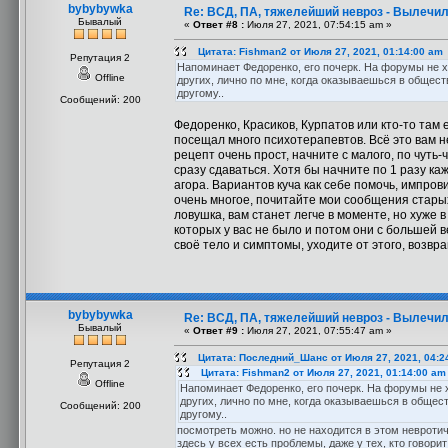
bybybywka
Re: ВСД, ПА, тяжелейший невроз - Вылечил
Бывалый
«
Ответ #8 :
Июля 27, 2021, 07:54:15 am »
Цитата: Fishman2 от Июля 27, 2021, 01:14:00 am
Репутация 2
Напоминает Федоренко, его почерк. На форумы не хо
Offline
других, лично по мне, когда оказываешься в обществ
другому..
Сообщений: 200
Федоренко, Красиков, Курпатов или кто-то там 
посещал много психотерапевтов. Всё это вам н
рецепт очень прост, начните с малого, по чуть-
сразу сдаваться. Хотя бы начните по 1 разу ка
агора. Вариантов куча как себе помочь, импро
очень многое, почитайте мои сообщения старых
ловушка, вам станет легче в моменте, но хуже в
которых у вас не было и потом они с большей 
своё тело и симптомы, уходите от этого, возв
bybybywka
Re: ВСД, ПА, тяжелейший невроз - Вылечил
Бывалый
«
Ответ #9 :
Июля 27, 2021, 07:55:47 am »
Цитата: Последний_Шанс от Июля 27, 2021, 04:2
Репутация 2
Цитата: Fishman2 от Июля 27, 2021, 01:14:00 am
Offline
Напоминает Федоренко, его почерк. На форумы не х
других, лично по мне, когда оказываешься в обществ
Сообщений: 200
другому..
посмотреть можно. но не находится в этом невротич
здесь у всех есть проблемы, даже у тех, кто говорит