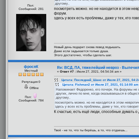
другому..
Пол:
посмотреть можно. но не находится в этом невр
Сообщений: 281
форум.
здесь у всех есть проблемы, даже у тех, кто гов
Новый день подарит снова повод подышать.
Даже если задыхается только душа.
Этого достаточно, чтобы сделать шаг.
фросяК
Re: ВСД, ПА, тяжелейший невроз - Вылечил
Местный
«
Ответ #7 :
Июля 27, 2021, 04:54:34 am »
Цитата: Последний_Шанс от Июля 27, 2021, 04:2
Репутация 0
Цитата: Fishman2 от Июля 27, 2021, 01:14:00 am
Offline
Напоминает Федоренко, его почерк. На форумы не х
других, лично по мне, когда оказываешься в обществ
Пол:
другому..
Сообщений: 784
посмотреть можно. но не находится в этом невротич
здесь у всех есть проблемы, даже у тех, кто говорит
К счастью, есть ещё люди, способные думать о д
Твоё - не то, что ты берёшь, а то, что отдаешь...