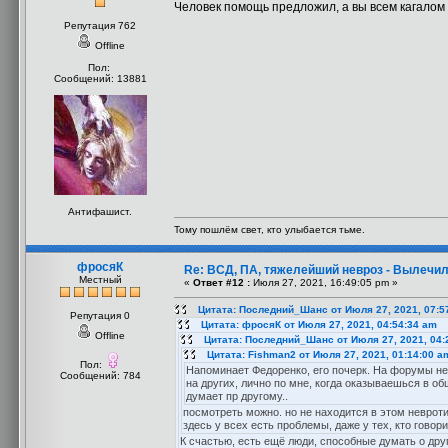
Человек помощь предложил, а вы всем кагалом 
Репутация 762
Offline
Пол:
Сообщений: 13881
Антифашист.
Тому пошлём свет, кто улыбается тьме.
фросяК
Re: ВСД, ПА, тяжелейший невроз - Вылечил
Местный
«
Ответ #12 :
Июля 27, 2021, 16:49:05 pm »
Цитата: Последний_Шанс от Июля 27, 2021, 07:5
Репутация 0
Цитата: фросяК от Июля 27, 2021, 04:54:34 am
Offline
Цитата: Последний_Шанс от Июля 27, 2021, 04:
Цитата: Fishman2 от Июля 27, 2021, 01:14:00 a
Пол:
Напоминает Федоренко, его почерк. На форумы не 
Сообщений: 784
на других, лично по мне, когда оказываешься в общ
думает пр другому..
посмотреть можно. но не находится в этом невроти
здесь у всех есть проблемы, даже у тех, кто говори
К счастью, есть ещё люди, способные думать о друг