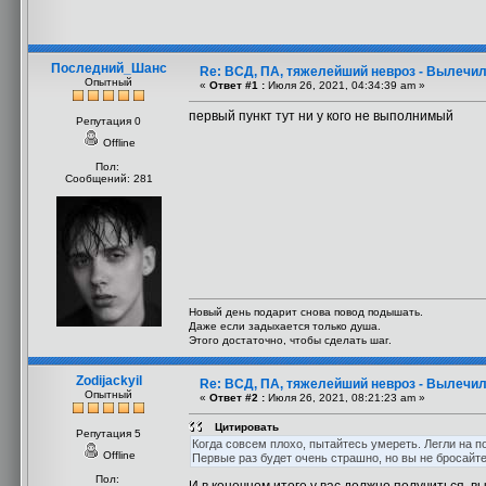
Последний_Шанс
Re: ВСД, ПА, тяжелейший невроз - Вылечил
Опытный
«
Ответ #1 :
Июля 26, 2021, 04:34:39 am »
первый пункт тут ни у кого не выполнимый
Репутация 0
Offline
Пол:
Сообщений: 281
Новый день подарит снова повод подышать.
Даже если задыхается только душа.
Этого достаточно, чтобы сделать шаг.
Zodijackyil
Re: ВСД, ПА, тяжелейший невроз - Вылечил
Опытный
«
Ответ #2 :
Июля 26, 2021, 08:21:23 am »
Цитировать
Репутация 5
Когда совсем плохо, пытайтесь умереть. Легли на п
Offline
Первые раз будет очень страшно, но вы не бросайте
Пол: