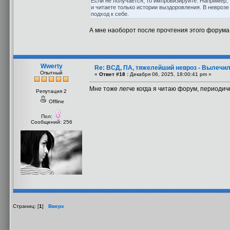
Если не получается, то импровизируйте. Например, 
и читаете только истории выздоровления. В неврозе
подход к себе.
А мне наоборот после прочтения этого форума 
Wwerty
Re: ВСД, ПА, тяжелейший невроз - Вылечил
Опытный
«
Ответ #18 :
Декабря 06, 2025, 18:00:41 pm »
Мне тоже легче когда я читаю форум, периодич
Репутация 2
Offline
Пол:
Сообщений: 256
Страниц: [
1
]
Вверх