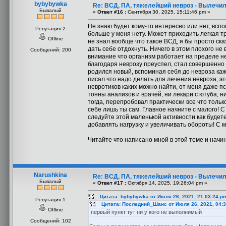
bybybywka
Re: ВСД, ПА, тяжелейший невроз - Вылечил
Бывалый
«
Ответ #16 :
Сентября 30, 2025, 15:11:46 pm »
Не знаю будет кому-то интересно или нет, всп
Репутация 2
больше у меня нету. Может приходить легкая тр
Offline
не знал вообще что такое ВСД, я бы просто ска
дать себе отдохнуть. Ничего в этом плохого не 
Сообщений: 200
внимание что организм работает на пределе н
благодаря неврозу преуспел, стал совершенно 
родился новый, вспоминая себя до невроза кажет
писал что надо делать для лечения невроза, э
невротиков каких можно найти, от меня даже п
тонны анализов и врачей, ни лекари с ютуба, ни 
тогда, перепробовал практически все что тольк
себе лишь ты сам. Главное начните с малого! С
следуйте этой маленькой активности как будете
добавлять нагрузку и увеличивать обороты! С м
Читайте что написано мной в этой теме и начин
Narushkina
Re: ВСД, ПА, тяжелейший невроз - Вылечил
Бывалый
«
Ответ #17 :
Октября 14, 2025, 19:26:04 pm »
Цитата: bybybywka от Июля 26, 2021, 21:03:24 p
Репутация 1
Цитата: Последний_Шанс от Июля 26, 2021, 04:
Offline
первый пункт тут ни у кого не выполнимый
Сообщений: 102