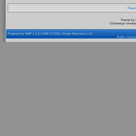
Перей
Theme by
Страница сгенери
Powered by SMF 1.1.9
|
SMF © 2006, Simple Machines LLC
Файл: /var/w