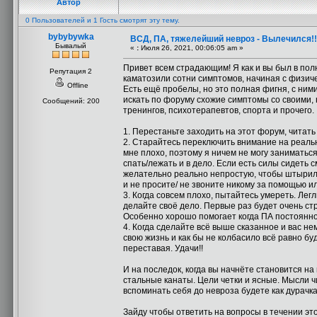
Автор
0 Пользователей и 1 Гость смотрят эту тему.
bybybywka
ВСД, ПА, тяжелейший невроз - Вылечился!!
Бывалый
«
:
Июля 26, 2021, 00:06:05 am »
Привет всем страдающим! Я как и вы был в пол
Репутация 2
каматозили сотни симптомов, начиная с физиче
Offline
Есть ещё пробелы, но это полная фигня, с ними
искать по форуму схожие симптомы со своими, н
Сообщений: 200
тренингов, психотерапевтов, спорта и прочего.
1. Перестаньте заходить на этот форум, читать
2. Старайтесь переключить внимание на реальн
мне плохо, поэтому я ничем не могу заниматься
спать/лежать и в дело. Если есть силы сидеть 
желательно реально непростую, чтобы штырило 
и не просите/ не звоните никому за помощью и
3. Когда совсем плохо, пытайтесь умереть. Лег
делайте своё дело. Первые раз будет очень стр
Особенно хорошо помогает когда ПА постоянно
4. Когда сделайте всё выше сказанное и вас не
свою жизнь и как бы не колбасило всё равно буд
переставая. Удачи!!
И на последок, когда вы начнёте становится на
стальные канаты. Цели четки и ясные. Мысли ч
вспоминать себя до невроза будете как дурачк
Зайду чтобы ответить на вопросы в течении эт