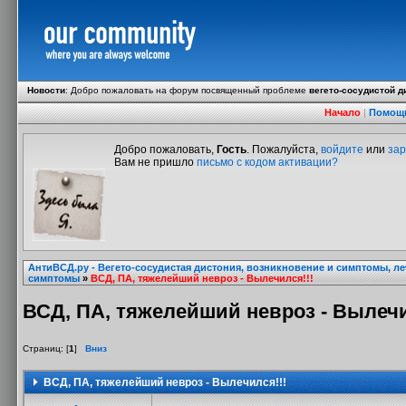
Новости
:
Добро пожаловать на форум посвященный проблеме
вегето-сосудистой д
Начало
|
Помощ
Добро пожаловать,
Гость
. Пожалуйста,
войдите
или
зар
Вам не пришло
письмо с кодом активации?
АнтиВСД.ру - Вегето-сосудистая дистония, возникновение и симптомы, л
симптомы
»
ВСД, ПА, тяжелейший невроз - Вылечился!!!
ВСД, ПА, тяжелейший невроз - Вылечи
Страниц: [
1
]
Вниз
ВСД, ПА, тяжелейший невроз - Вылечился!!!