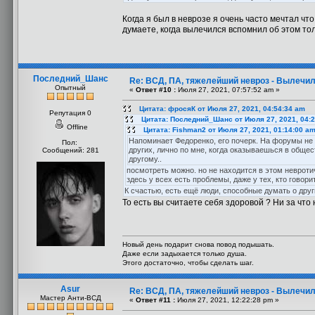
Когда я был в неврозе я очень часто мечтал что
думаете, когда вылечился вспомнил об этом тол
Последний_Шанс
Re: ВСД, ПА, тяжелейший невроз - Вылечил
Опытный
«
Ответ #10 :
Июля 27, 2021, 07:57:52 am »
Цитата: фросяК от Июля 27, 2021, 04:54:34 am
Репутация 0
Цитата: Последний_Шанс от Июля 27, 2021, 04:
Offline
Цитата: Fishman2 от Июля 27, 2021, 01:14:00 a
Напоминает Федоренко, его почерк. На форумы не 
Пол:
других, лично по мне, когда оказываешься в общест
Сообщений: 281
другому..
посмотреть можно. но не находится в этом невроти
здесь у всех есть проблемы, даже у тех, кто говори
К счастью, есть ещё люди, способные думать о други
То есть вы считаете себя здоровой ? Ни за что
Новый день подарит снова повод подышать.
Даже если задыхается только душа.
Этого достаточно, чтобы сделать шаг.
Asur
Re: ВСД, ПА, тяжелейший невроз - Вылечил
Мастер Анти-ВСД
«
Ответ #11 :
Июля 27, 2021, 12:22:28 pm »