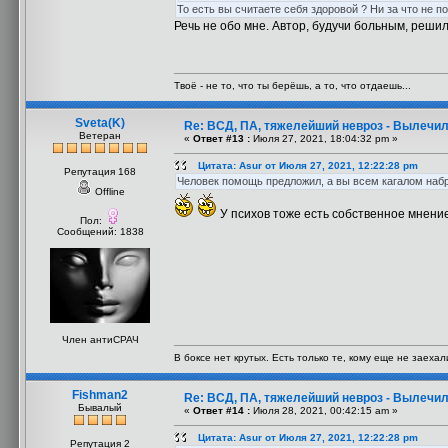
То есть вы считаете себя здоровой ? Ни за что не п
Речь не обо мне. Автор, будучи больным, реши
Твоё - не то, что ты берёшь, а то, что отдаешь...
Sveta(K)
Re: ВСД, ПА, тяжелейший невроз - Вылечил
Ветеран
«
Ответ #13 :
Июля 27, 2021, 18:04:32 pm »
Цитата: Asur от Июля 27, 2021, 12:22:28 pm
Репутация 168
Человек помощь предложил, а вы всем кагалом набро
Offline
У психов тоже есть собственное мнен
Пол:
Сообщений: 1838
Член антиСРАЧ
В боксе нет крутых. Есть только те, кому еще не заехал
Fishman2
Re: ВСД, ПА, тяжелейший невроз - Вылечил
Бывалый
«
Ответ #14 :
Июля 28, 2021, 00:42:15 am »
Цитата: Asur от Июля 27, 2021, 12:22:28 pm
Репутация 2