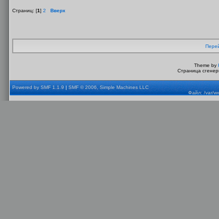
Страниц: [
1
]
2
Вверх
Перей
Theme by
Страница сгенери
Powered by SMF 1.1.9
|
SMF © 2006, Simple Machines LLC
Файл: /var/w