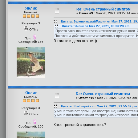
Янлик
Re: Очень странный симптом
Бывалый
«
Ответ #9 :
Мая 28, 2021, 03:27:14 am 
Цитата: ЗеленоглазыйТоксин от Мая 27, 2021, 19
Репутация 3
Цитата: Янлик от Мая 27, 2021, 09:06:23 am
Offline
Просто закрываются глаза и тяжелеют руки и ноги.
Похоже на действие антигистаминных препаратов. Н
Пол:
В том то и дело что нет((
Сообщений: 166
Янлик
Re: Очень странный симптом
Бывалый
«
Ответ #10 :
Мая 28, 2021, 03:27:45 am 
Цитата: Koshmyaka от Мая 27, 2021, 21:55:32 pm
Репутация 3
у меня тоже вот прям щас обострение) начинается 
Offline
у меня постоянная какая-то трясучка и тервога, пос
Пол:
Как с тревогой справляетесь?
Сообщений: 166