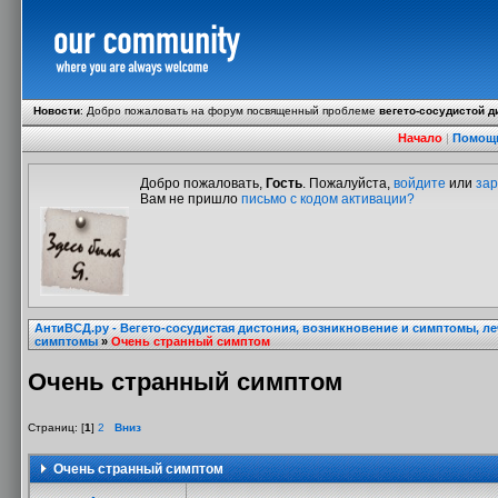
Новости
:
Добро пожаловать на форум посвященный проблеме
вегето-сосудистой д
Начало
|
Помощ
Добро пожаловать,
Гость
. Пожалуйста,
войдите
или
зар
Вам не пришло
письмо с кодом активации?
АнтиВСД.ру - Вегето-сосудистая дистония, возникновение и симптомы, л
симптомы
»
Очень странный симптом
Очень странный симптом
Страниц: [
1
]
2
Вниз
Очень странный симптом