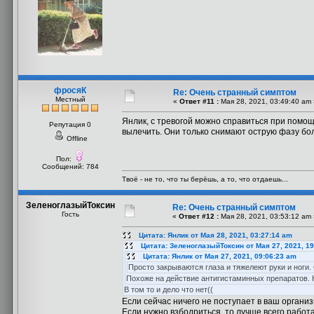
фросяК
Re: Очень странный симптом
Местный
«
Ответ #11 :
Мая 28, 2021, 03:49:40 am 
Янлик, с тревогой можно справиться при помощ
Репутация 0
вылечить. Они только снимают острую фазу бол
Offline
Пол:
Сообщений: 784
Твоё - не то, что ты берёшь, а то, что отдаешь...
ЗеленоглазыйТоксин
Re: Очень странный симптом
Гость
«
Ответ #12 :
Мая 28, 2021, 03:53:12 am 
Цитата: Янлик от Мая 28, 2021, 03:27:14 am
Цитата: ЗеленоглазыйТоксин от Мая 27, 2021, 19
Цитата: Янлик от Мая 27, 2021, 09:06:23 am
Просто закрываются глаза и тяжелеют руки и ноги.
Похоже на действие антигистаминных препаратов. Н
В том то и дело что нет((
Если сейчас ничего не поступает в ваш органи
Если нужно взбодриться, то лучше всего работ