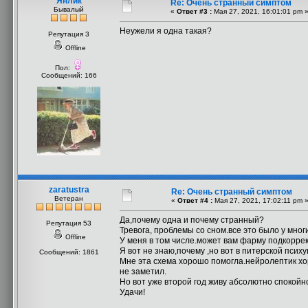
Янлик
Re: Очень странный симптом
Бывалый
«
Ответ #3 :
Мая 27, 2021, 16:01:01 pm 
Неужели я одна такая?
Репутация 3
Offline
Пол:
Сообщений: 166
zaratustra
Re: Очень странный симптом
Ветеран
«
Ответ #4 :
Мая 27, 2021, 17:02:11 pm 
Да,почему одна и почему странный?
Репутация 53
Тревога, проблемы со сном.все это было у мног
Offline
У меня в том числе.может вам фарму подкорре
Я вот не знаю,почему ,но вот в питерской пс
Сообщений: 1861
Мне эта схема хорошо помогла.нейролептик хо
не заметил.
Но вот уже второй год живу абсолютно спокойно
Удачи!