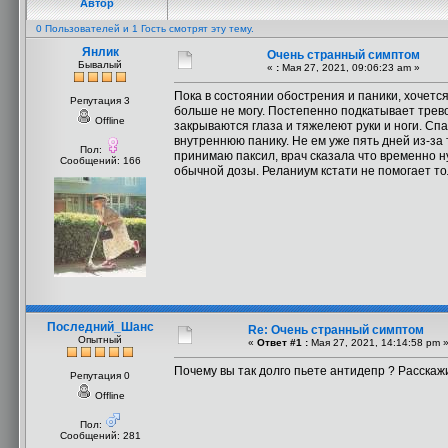
Автор
0 Пользователей и 1 Гость смотрят эту тему.
Янлик
Очень странный симптом
Бывалый
«
:
Мая 27, 2021, 09:06:23 am »
Пока в состоянии обострения и паники, хочется
Репутация 3
больше не могу. Постепенно подкатывает трево
Offline
закрываются глаза и тяжелеют руки и ноги. Сп
внутреннюю панику. Не ем уже пять дней из-за 
Пол:
принимаю паксил, врач сказала что временно 
Сообщений: 166
обычной дозы. Реланиум кстати не помогает то
Последний_Шанс
Re: Очень странный симптом
Опытный
«
Ответ #1 :
Мая 27, 2021, 14:14:58 pm 
Почему вы так долго пьете антидепр ? Расскаж
Репутация 0
Offline
Пол:
Сообщений: 281