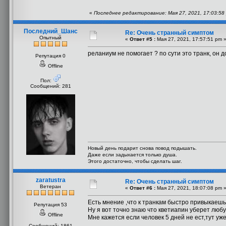
«
Последнее редактирование: Мая 27, 2021, 17:03:58 
Последний_Шанс
Re: Очень странный симптом
Опытный
«
Ответ #5 :
Мая 27, 2021, 17:57:51 pm 
реланиум не помогает ? по сути это транк, он 
Репутация 0
Offline
Пол:
Сообщений: 281
Новый день подарит снова повод подышать.
Даже если задыхается только душа.
Этого достаточно, чтобы сделать шаг.
zaratustra
Re: Очень странный симптом
Ветеран
«
Ответ #6 :
Мая 27, 2021, 18:07:08 pm 
Есть мнение ,что к транкам быстро привыкаешь
Репутация 53
Ну я вот точно знаю что кветиапин уберет любу
Offline
Мне кажется если человек 5 дней не ест,тут уж
Сообщений: 1861