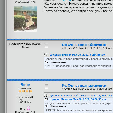
Сообщений: 166
Желудок сжался. Ничего сегодня не пила кроме
Может ли без перерыва вот так шесть дней кол
накатила тревога, что завтра проснусь и все по
ЗеленоглазыйТоксин
Re: Очень странный симптом
Гость
«
Ответ #17 :
Мая 28, 2021, 07:57:22 am 
Цитата: Янлик от Мая 28, 2021, 06:56:59 am
Сердце выпрыгивает, ноги трясет и вообще внутри в
Цитировать
СИОЗС бесполезны, если вас колбасит от тревоги. 
Янлик
Re: Очень странный симптом
Бывалый
«
Ответ #18 :
Мая 28, 2021, 08:26:05 am 
Цитата: ЗеленоглазыйТоксин от Мая 28, 2021, 07
Репутация 3
Цитата: Янлик от Мая 28, 2021, 06:56:59 am
Offline
Сердце выпрыгивает, ноги трясет и вообще внутри в
Цитировать
Пол:
СИОЗС бесполезны, если вас колбасит от тревоги.
Сообщений: 166