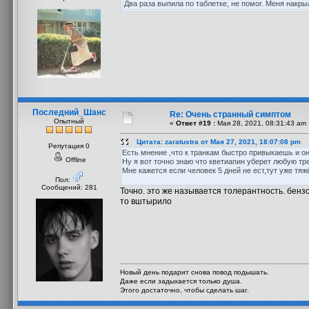
Два раза выпила по таблетке, не помог. Меня накры
Последний_Шанс
Re: Очень странный симптом
Опытный
«
Ответ #19 :
Мая 28, 2021, 08:31:43 am 
Цитата: zaratustra от Мая 27, 2021, 18:07:08 pm
Репутация 0
Есть мнение ,что к транкам быстро привыкаешь и он
Offline
Ну я вот точно знаю что кветиапин уберет любую тре
Мне кажется если человек 5 дней не ест,тут уже тяж
Пол:
Сообщений: 281
Точно. это же называется толерантность. бенз
то вштырило
Новый день подарит снова повод подышать.
Даже если задыхается только душа.
Этого достаточно, чтобы сделать шаг.