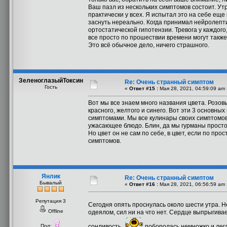
Ваш пазл из нескольких симптомов состоит. Ут
практически у всех. Я испытал это на себе еще 
заснуть нереально. Когда принимал нейролепти
ортостатической гипотензии. Тревога у каждого
все просто по прошествии времени могут также
Это всё обычное дело, ничего страшного.
ЗеленоглазыйТоксин
Re: Очень странный симптом
Гость
«
Ответ #15 :
Мая 28, 2021, 04:59:09 am 
Вот мы все знаем много названия цвета. Розовы
красного, желтого и синего. Вот эти 3 основны
симптомами. Мы все кулинары своих симптомов
ужасающее блюдо. Блин, да мы гурманы просто
Но цвет он не сам по себе, в цвет, если по прос
симптомов.
Янлик
Re: Очень странный симптом
Бывалый
«
Ответ #16 :
Мая 28, 2021, 06:56:59 am 
Репутация 3
Сегодня опять проснулась около шести утра. 
Offline
одеялом, сил ни на что нет. Сердце выпрыгивает
Пол:
сонливость
поборолась немножко и легл