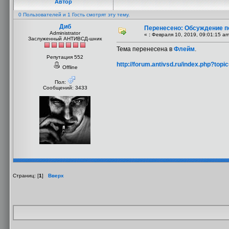
Автор
0 Пользователей и 1 Гость смотрят эту тему.
Диб
Перенесено: Обсуждение пс
Administrator
«
:
Февраля 10, 2019, 09:01:15 am
Заслуженный АНТИВСД-шник
Тема перенесена в
Флейм
.
Репутация 552
http://forum.antivsd.ru/index.php?topi
Offline
Пол:
Сообщений: 3433
Страниц: [
1
]
Вверх