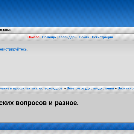
истонии
Начало
|
Помощь
|
Календарь
|
Войти
|
Регистрация
егистрируйтесь
.
ечение и профилактика, остеохондроз
»
Вегето-сосудистая дистония
»
Возникно
ких вопросов и разное.