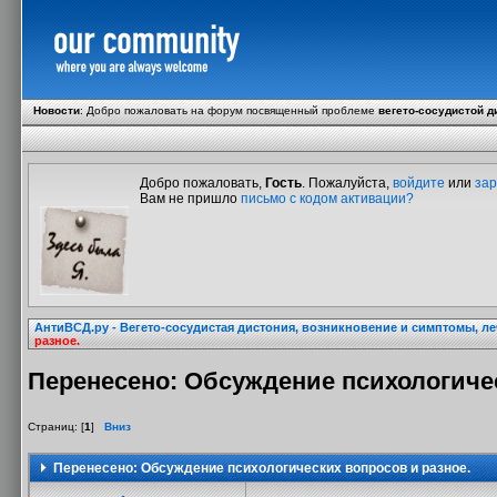
Новости
:
Добро пожаловать на форум посвященный проблеме
вегето-сосудистой д
Добро пожаловать,
Гость
. Пожалуйста,
войдите
или
зар
Вам не пришло
письмо с кодом активации?
АнтиВСД.ру - Вегето-сосудистая дистония, возникновение и симптомы, л
разное.
Перенесено: Обсуждение психологичес
Страниц: [
1
]
Вниз
Перенесено: Обсуждение психологических вопросов и разное.