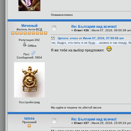
Онвамнелимон
Меченый
Re: България над всичко!
Житель Анти-ВСД
«
Ответ #26 :
Июля 07, 2016, 09:00:39 am
Цитата: crocs от Июля 07, 2016, 07:59:08 am
Репутация 262
не, Андрэ, это пить я не буду.....можно я так поеду, 
Offline
Я же тебе на выбор предложил.
Пол:
Сообщений: 5804
Госстройотряд
Мы идём в тишине по убитой весне.
taissa
Re: България над всичко!
Прохожий
«
Ответ #27 :
Июля 25, 2016, 15:05:24 pm