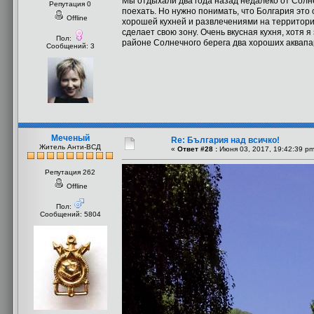
Мы отдыхали два года назад недалеко от Солне
Репутация 0
поехать. Но нужно понимать, что Болгария это
Offline
хорошей кухней и развлечениями на территории
сделает свою зону. Очень вкусная кухня, хотя 
Пол:
районе Солнечного берега два хороших аквапа
Сообщений: 3
Меченый
Re: България над всичко!
Житель Анти-ВСД
«
Ответ #28 :
Июня 03, 2017, 19:42:39 pm
Репутация 262
Offline
Пол:
Сообщений: 5804