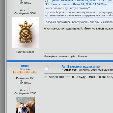
Цитата: Меченый от Июля 06, 2016, 19:09:01 pm
Offline
Цитата: crocs от Июля 06, 2016, 14:00:23 pm
а как это пить душистую фиалку?
Пол:
Ну как? Берёшь флакончик одеколона в правую руку
Сообщений: 5804
останавливаясь заливаешь содержимое в рот. И бл
Гвоздика ароматнее, благоухаешь дня три, и комаро
А колпачок-то правильный. Именно такой можн
Госстройотряд
Мы идём в тишине по убитой весне.
crocs
Re: България над всичко!
Ветеран
«
Ответ #25 :
Июля 07, 2016, 07:59:08 am
не, Андрэ, это пить я не буду.....можно я так по
Репутация 158
Offline
Пол:
Сообщений: 2396