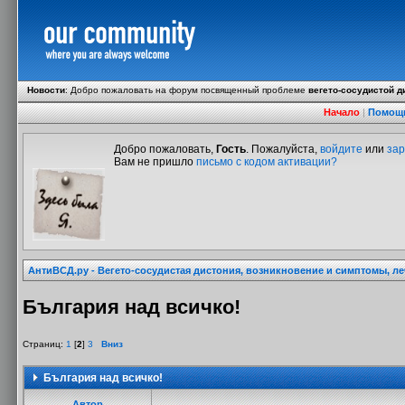
Новости
:
Добро пожаловать на форум посвященный проблеме
вегето-сосудистой д
Начало
|
Помощ
Добро пожаловать,
Гость
. Пожалуйста,
войдите
или
зар
Вам не пришло
письмо с кодом активации?
АнтиВСД.ру - Вегето-сосудистая дистония, возникновение и симптомы, л
България над всичко!
Страниц:
1
[
2
]
3
Вниз
България над всичко!
Автор