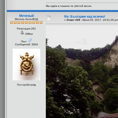
Мы идём в тишине по убитой весне.
Меченый
Re: България над всичко!
Житель Анти-ВСД
«
Ответ #29 :
Июня 03, 2017, 19:51:26 pm
Репутация 262
Offline
Пол:
Сообщений: 5804
Госстройотряд