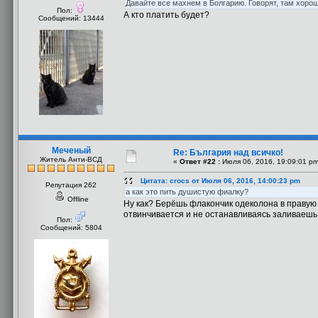
Давайте все махнем в Болгарию. Говорят, там хор
Пол:
А кто платить будет?
Сообщений: 13444
Меченый
Re: България над всичко!
Житель Анти-ВСД
«
Ответ #22 :
Июля 06, 2016, 19:09:01 pm
Цитата: crocs от Июля 06, 2016, 14:00:23 pm
Репутация 262
а как это пить душистую фиалку?
Offline
Ну как? Берёшь флакончик одеколона в правую р
отвинчивается и не останавливаясь заливаешь 
Пол:
Сообщений: 5804