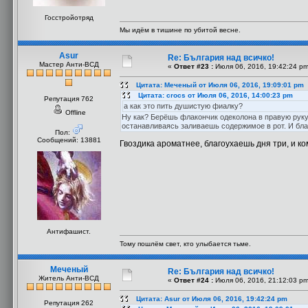
Госстройотряд
Мы идём в тишине по убитой весне.
Asur
Re: България над всичко!
Мастер Анти-ВСД
«
Ответ #23 :
Июля 06, 2016, 19:42:24 pm
Цитата: Меченый от Июля 06, 2016, 19:09:01 pm
Цитата: crocs от Июля 06, 2016, 14:00:23 pm
Репутация 762
а как это пить душистую фиалку?
Offline
Ну как? Берёшь флакончик одеколона в правую руку,
останавливаясь заливаешь содержимое в рот. И бл
Пол:
Сообщений: 13881
Гвоздика ароматнее, благоухаешь дня три, и ко
Антифашист.
Тому пошлём свет, кто улыбается тьме.
Меченый
Re: България над всичко!
Житель Анти-ВСД
«
Ответ #24 :
Июля 06, 2016, 21:12:03 pm
Цитата: Asur от Июля 06, 2016, 19:42:24 pm
Репутация 262