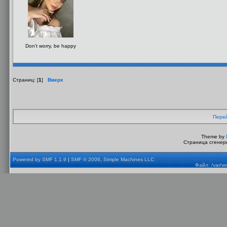
Don't worry, be happy
Страниц: [
1
]
Вверх
Перей
Theme by
Страница сгенери
Powered by SMF 1.1.9
|
SMF © 2006, Simple Machines LLC
Файл: /var/w