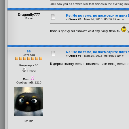
.ιllιlι.I saw you as a white star that shines in the evening mist.ιl
Dragonfly777
Re: Не по теме, но посмотрите плиз !
Гость
«
Ответ #4 :
Мая 14, 2015, 05:36:49 am »
вово к врачу он скажет чем эту бяку лечить
у
ss
Re: Не по теме, но посмотрите плиз !
Ветеран
«
Ответ #5 :
Мая 14, 2015, 05:56:38 am »
К дерматологу если в поликлинике есть, если не
Репутация 66
Offline
Пол:
Сообщений: 1210
Ich bin