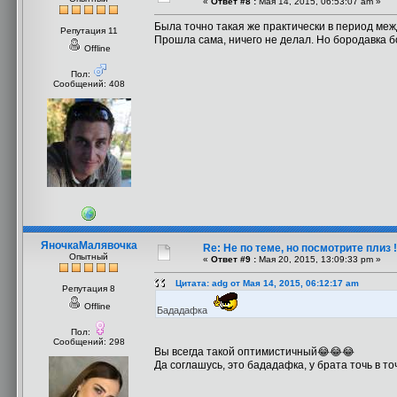
«
Ответ #8 :
Мая 14, 2015, 06:53:07 am »
Была точно такая же практически в период межд
Репутация 11
Прошла сама, ничего не делал. Но бородавка бо
Offline
Пол:
Сообщений: 408
ЯночкаМалявочка
Re: Не по теме, но посмотрите плиз !
Опытный
«
Ответ #9 :
Мая 20, 2015, 13:09:33 pm »
Цитата: adg от Мая 14, 2015, 06:12:17 am
Репутация 8
Offline
Бададафка
Пол:
Сообщений: 298
Вы всегда такой оптимистичный😂😂😂
Да соглашусь, это бададафка, у брата точь в то