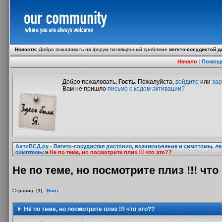
Новости
:
Добро пожаловать на форум посвященный проблеме
вегето-сосудистой д
Начало
|
Помощ
Добро пожаловать,
Гость
. Пожалуйста,
войдите
или
зар
Вам не пришло
письмо с кодом активации?
АнтиВСД.ру - Вегето-сосудистая дистония, возникновение и симптомы, л
симптомы
»
Не по теме, но посмотрите плиз !!! что это??
Не по теме, но посмотрите плиз !!! что
Страниц: [
1
]
Вниз
Не по теме, но посмотрите плиз !!! что это??