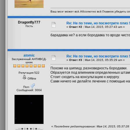
Ваш мозг может всё.Абсолютно всё.Главное,убедить себ
Dragonfly777
Re: Не по теме, но посмотрите плиз !
Гость
«
Ответ #2 :
Мая 14, 2015, 05:27:43 am »
барадавка не? а если бородавка то вроде чист
atomic
Re: Не по теме, но посмотрите плиз !
Заслуженный АНТИВСД-
«
Ответ #3 :
Мая 14, 2015, 05:35:29 am »
шник
Похоже на шипицу, разновидность бородавки.
Образуется под влиянием определенных штамм
Репутация 522
Стоит сходить на консультацию к хирургу.
Offline
Сами ничего не делайте лечение с помощью н
Пол:
Сообщений: 3004
«
Последнее редактирование: Мая 14, 2015, 05:37:28 
…:::★☆★ ★☆★:::…