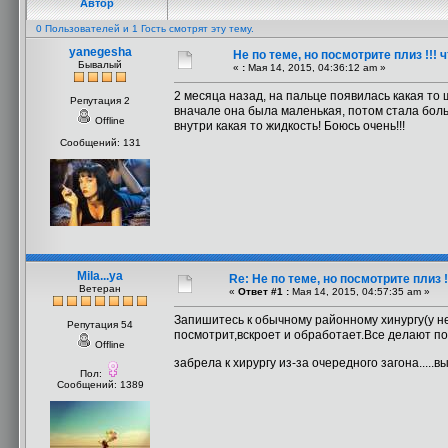
Автор
0 Пользователей и 1 Гость смотрят эту тему.
yanegesha
Не по теме, но посмотрите плиз !!! 
Бывалый
«
:
Мая 14, 2015, 04:36:12 am »
2 месяца назад, на пальце появилась какая то 
Репутация 2
вначале она была маленькая, потом стала боль
Offline
внутри какая то жидкость! Боюсь очень!!!
Сообщений: 131
Mila...ya
Re: Не по теме, но посмотрите плиз !
Ветеран
«
Ответ #1 :
Мая 14, 2015, 04:57:35 am »
Запишитесь к обычному районному хинургу(у н
Репутация 54
посмотрит,вскроет и обработает.Все делают по
Offline
забрела к хирургу из-за очередного загона.....
Пол:
Сообщений: 1389