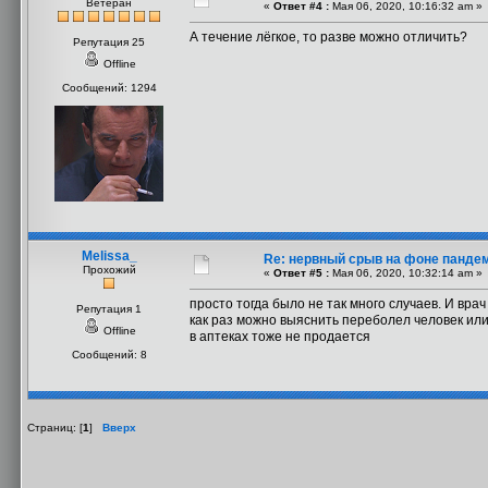
Ветеран
«
Ответ #4 :
Мая 06, 2020, 10:16:32 am »
А течение лёгкое, то разве можно отличить?
Репутация 25
Offline
Сообщений: 1294
Melissa_
Re: нервный срыв на фоне панде
Прохожий
«
Ответ #5 :
Мая 06, 2020, 10:32:14 am »
просто тогда было не так много случаев. И вра
Репутация 1
как раз можно выяснить переболел человек или
Offline
в аптеках тоже не продается
Сообщений: 8
Страниц: [
1
]
Вверх