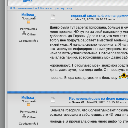
Автор
0 Пользователей и 1 Гость смотрят эту тему.
Melissa_
нервный срыв на фоне пандеми
Прохожий
«
:
Мая 03, 2020, 10:10:21 am »
Данво была тут зарегистрирована, больше в кач
Репутация 1
меня прошли. НО тут из-за этой пандемии у ме
Offline
добралась до Европы. Дело в том, что моя тетя
того у нее подруга работает в местной больниц
Сообщений: 8
тихий ужас. Я начала сильно нервничать. Я нач
статистику по инфицированным и умершим, выявл
начала пить успокоительные. Потом появились 
началась паника, возобновились мои давно заб
коронавирус. Потом умер моей знакомой родст
день, даже хуже, чем когда-либо. От простуды 
прошла. Вчера соседа увезли в больницу
Melissa_
Re: нервный срыв на фоне панде
Прохожий
«
Ответ #1 :
Мая 03, 2020, 10:15:10 am »
Вначале говорили, что болеют/умирают пожилые
Репутация 1
возраст умерших и заболевших это 43 года и 
Offline
молодые. я прочитала очень много инфо по эт
Сообщений: 8