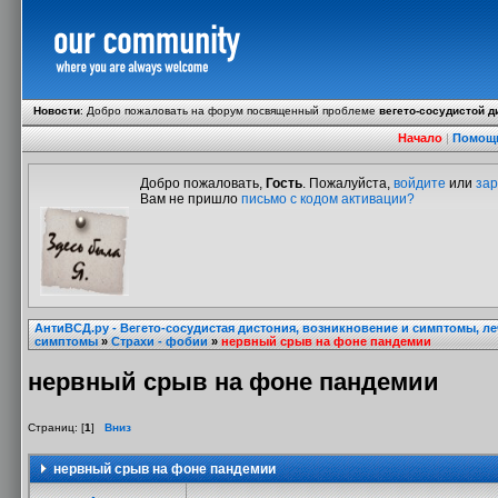
Новости
:
Добро пожаловать на форум посвященный проблеме
вегето-сосудистой д
Начало
|
Помощ
Добро пожаловать,
Гость
. Пожалуйста,
войдите
или
зар
Вам не пришло
письмо с кодом активации?
АнтиВСД.ру - Вегето-сосудистая дистония, возникновение и симптомы, л
симптомы
»
Страхи - фобии
»
нервный срыв на фоне пандемии
нервный срыв на фоне пандемии
Страниц: [
1
]
Вниз
нервный срыв на фоне пандемии