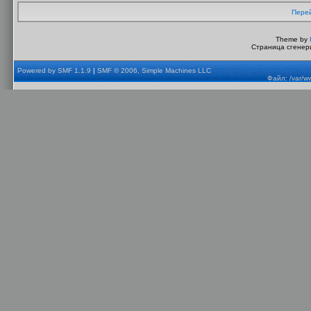
Перей
Theme by
Страница сгенери
Powered by SMF 1.1.9
|
SMF © 2006, Simple Machines LLC
Файл: /var/w