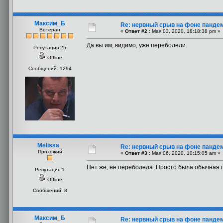
Максим_Б
Re: нервный срыв на фоне панде
Ветеран
«
Ответ #2 :
Мая 03, 2020, 18:18:38 pm »
Да вы им, видимо, уже переболели.
Репутация 25
Offline
Сообщений: 1294
Melissa_
Re: нервный срыв на фоне панде
Прохожий
«
Ответ #3 :
Мая 06, 2020, 10:15:05 am »
Нет же, не переболела. Просто была обычная 
Репутация 1
Offline
Сообщений: 8
Максим_Б
Re: нервный срыв на фоне панде