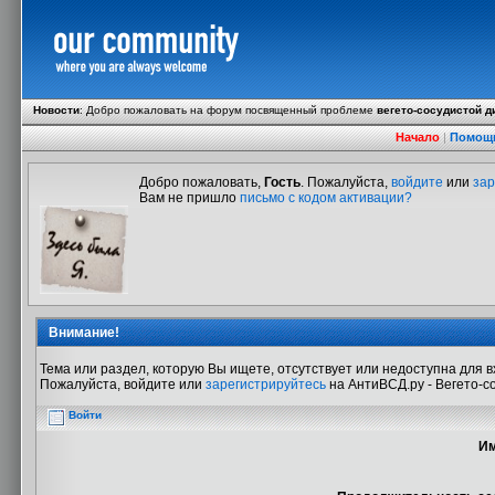
Новости
:
Добро пожаловать на форум посвященный проблеме
вегето-сосудистой д
Начало
|
Помощ
Добро пожаловать,
Гость
. Пожалуйста,
войдите
или
зар
Вам не пришло
письмо с кодом активации?
Внимание!
Тема или раздел, которую Вы ищете, отсутствует или недоступна для в
Пожалуйста, войдите или
зарегистрируйтесь
на АнтиВСД.ру - Вегето-с
Войти
Им