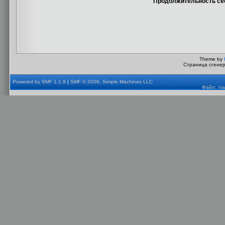
Продолжительность сес
Theme by
Страница сгенер
Powered by SMF 1.1.9
|
SMF © 2006, Simple Machines LLC
Файл: /va