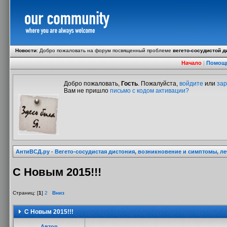
Новости
:
Добро пожаловать на форум посвященный проблеме
вегето-сосудистой д
Начало
|
Помощ
Добро пожаловать,
Гость
. Пожалуйста,
войдите
или
зар
Вам не пришло
письмо с кодом активации?
АнтиВСД.ру - Вегето-сосудистая дистония, возникновение и симптомы, л
С Новым 2015!!!
Страниц: [
1
]
2
Вниз
С Новым 2015!!!
Автор