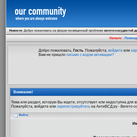
Новости
:
Добро пожаловать на форум посвященный проблеме
вегето-сосудистой д
Начало
|
Помощ
Добро пожаловать,
Гость
. Пожалуйста,
войдите
или
зар
Вам не пришло
письмо с кодом активации?
Внимание!
Тема или раздел, которую Вы ищете, отсутствует или недоступна для в
Пожалуйста, войдите или
зарегистрируйтесь
на АнтиВСД.ру - Вегето-с
Войти
Им