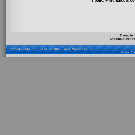
Продолжительность сес
Theme by
Страница сгенер
Powered by SMF 1.1.9
|
SMF © 2006, Simple Machines LLC
Файл: /va