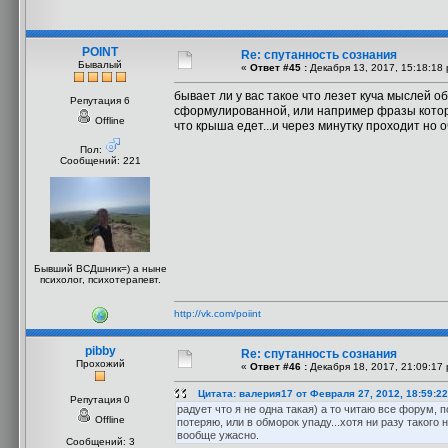
POINT
Re: спутанность сознания
Бывалый
«
Ответ #45 :
Декабря 13, 2017, 15:18:18
бывает ли у вас такое что лезет куча мыслей о
Репутация 6
сформулированной, или например фразы которы
Offline
что крыша едет...и через минутку проходит но 
Пол:
Сообщений: 221
Бывший ВСДшник=) а ныне
психолог, психотерапевт.
http://vk.com/poiint
pibby
Re: спутанность сознания
Прохожий
«
Ответ #46 :
Декабря 18, 2017, 21:09:17
Цитата: валерия17 от Февраля 27, 2012, 18:59:2
Репутация 0
радует что я не одна такая) а то читаю все форум,
Offline
потеряю, или в обморок упаду...хотя ни разу таког
вообще ужасно.
Сообщений: 3