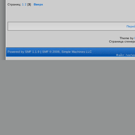
Страниц:
1
2
[
3
]
Вверх
Перей
Theme by
Страница сгенери
Powered by SMF 1.1.9
|
SMF © 2006, Simple Machines LLC
Файл: /var/w