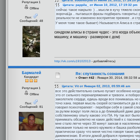
Цитата: southforyou от Июня 10, 2012, 17:26:20 p
Репутация 1
Цитата: pappila_ от Июня 10, 2012, 17:19:32 pm
Offline
сейчас такое накрыло ) ...мысли в кучу тяжело ско
ворочаЦа .. пытаешся фразы подбирать говоритьс р
Пол:
реальности не изменено восприятие прежнее ..и ст
Сообщений: 48
У меня тоже такое бывает) Называется Алиса в стра
синдром алисы в стране чудес - это когда объ
машину, и машину - размером с дом)
http://vk.com/u19102013
- добавляйтесь)
Бармалей
Re: спутанность сознания
Кандидат
«
Ответ #42 :
Января 30, 2014, 08:32:58 
Цитата: Vit от Января 02, 2013, 05:59:46 am
Репутация 1
все это действительно сильно пугает особенно ког
Offline
это от сильного перенапряжения и тревоги. и поборо
заколотило сердце, едишь вроди все понимаешь но к
точо хана. первая мысль скорей остановиться да в 
Пол:
Сообщений: 81
говорил психотерапевт - перебори себя в самой сло
за рулем вокруг поля леса а до ближайшей даже дер
собственному опыту каково это ПА. Ну так вот было
принимать обсалютно не каких действий к с пасению
мне стало легче через 30 минут заехав в населенн
ликования только не много кружило и башка разбол
практически сразу что меня честно говоря такие ци
дажемнезнаю. В итоги домой добрался примерно чер
настроение подскочило и желание жить а главное в 