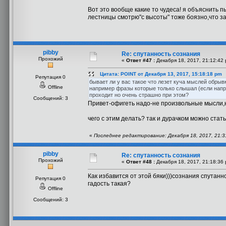
Вот это вообще какие то чудеса! я объяснить
лестницы смотрю"с высоты" тоже боязно,что за
pibby
Re: спутанность сознания
Прохожий
«
Ответ #47 :
Декабря 18, 2017, 21:12:42
Цитата: POINT от Декабря 13, 2017, 15:18:18 pm
Репутация 0
бывает ли у вас такое что лезет куча мыслей обрыв
Offline
например фразы которые только слышал (если напри
проходит но очень страшно при этом?
Сообщений: 3
Привет-офигеть надо-не произвольные мысли,н
чего с этим делать? так и дурачком можно ста
«
Последнее редактирование: Декабря 18, 2017, 21:3
pibby
Re: спутанность сознания
Прохожий
«
Ответ #48 :
Декабря 18, 2017, 21:18:36
Как избавится от этой бяки)))сознания спутанн
Репутация 0
гадость такая?
Offline
Сообщений: 3