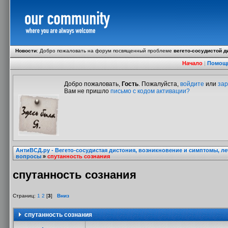
Новости
:
Добро пожаловать на форум посвященный проблеме
вегето-сосудистой д
Начало
|
Помощ
Добро пожаловать,
Гость
. Пожалуйста,
войдите
или
зар
Вам не пришло
письмо с кодом активации?
АнтиВСД.ру - Вегето-сосудистая дистония, возникновение и симптомы, л
вопросы
»
спутанность сознания
спутанность сознания
Страниц:
1
2
[
3
]
Вниз
спутанность сознания