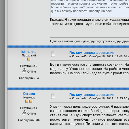
гордости что меня после этого уже не что но пробь
больше "неинтересны" только осталось чувство трев
дня а к вечеру наплевать вообще на все!
Красава!Я тоже попадал в такие ситуации,когда
такие моменты,поэтому и легче себя преодолеть
Одному в жизни нужен дом,другому путь и им друг-друга
lufthansa
Re: спутанность сознания
Прохожий
«
Ответ #43 :
Октября 18, 2017, 11:46:34 
Вот и у меня кажется спутанность сознания. На
Репутация 0
кадр наяву. Ужасное состояние. На работе мень
Offline
положили. На прошлой неделе рука с ручки сполз
Сообщений: 4
Катима
Re: спутанность сознания
Новичок
«
Ответ #44 :
Октября 18, 2017, 12:35:16 
У меня через день такое состояние. Я называю 
Репутация 1
своего сознания и тела. Вообще проверьте сосу
Offline
станет лучше. Ну и спорт тоже поможет. Разгон
посмотрите что-нибудь приятное, пообщайтесь
Сообщений: 36
системе тоже лучше. Питание и сон тоже важные