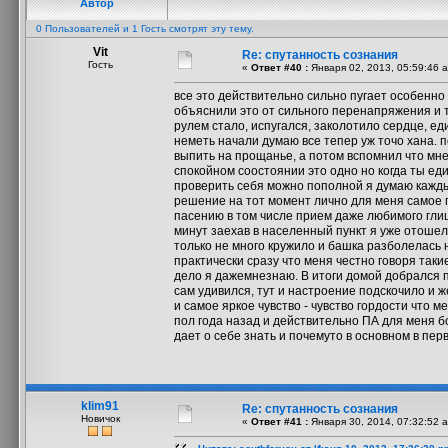
Автор
0 Пользователей и 1 Гость смотрят эту тему.
Vit
Re: спутанность сознания
Гость
«
Ответ #40 :
Января 02, 2013, 05:59:46 
все это действительно сильно пугает особенно
объяснили это от сильного перенапряжения и т
рулем стало, испугался, заколотило сердце, ед
неметь начали думаю все тепер уж точо хана. п
выпить на прощанье, а потом вспомнил что мне
спокойном соостоянии это одно но когда ты ед
проверить себя можно пополной я думаю каждый
решение на тот момент лично для меня самое г
пасению в том числе прием даже любимого глиц
минут заехав в населенный пункт я уже отоше
только не много кружило и башка разболелась 
практически сразу что меня честно говоря так
дело я дажемнезнаю. В итоги домой добрался 
сам удивился, тут и настроение подскочило и ж
и самое яркое чувство - чувство гордости что м
пол года назад и действительно ПА для меня б
дает о себе знать и почемуто в основном в пер
klim91
Re: спутанность сознания
Новичок
«
Ответ #41 :
Января 30, 2014, 07:32:52 