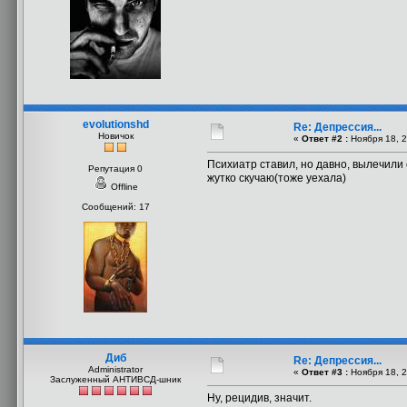
evolutionshd
Re: Депрессия...
Новичок
«
Ответ #2 :
Ноября 18, 2
Психиатр ставил, но давно, вылечили о
Репутация 0
жутко скучаю(тоже уехала)
Offline
Сообщений: 17
Диб
Re: Депрессия...
Administrator
«
Ответ #3 :
Ноября 18, 2
Заслуженный АНТИВСД-шник
Ну, рецидив, значит.