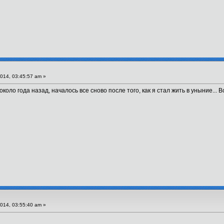
014, 03:45:57 am »
коло года назад, началось все сново после того, как я стал жить в уныние... 
014, 03:55:40 am »