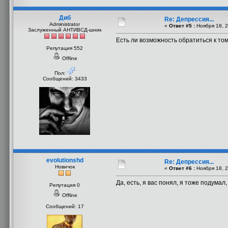
Диб
Re: Депрессия...
Administrator
«
Ответ #5 :
Ноября 18, 2
Заслуженный АНТИВСД-шник
Есть ли возможность обратиться к то
Репутация 552
Offline
Пол:
Сообщений: 3433
evolutionshd
Re: Депрессия...
Новичок
«
Ответ #6 :
Ноября 18, 2
Да, есть, я вас понял, я тоже подумал
Репутация 0
Offline
Сообщений: 17