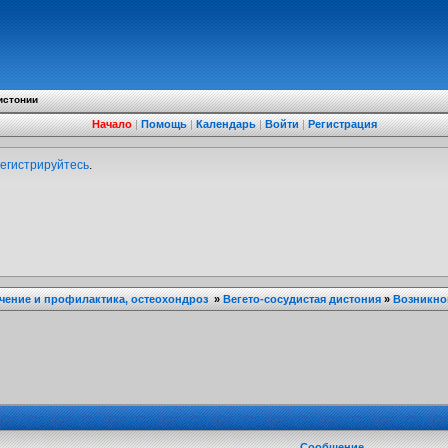
истонии
Начало
|
Помощь
|
Календарь
|
Войти
|
Регистрация
егистрируйтесь
.
ечение и профилактика, остеохондроз
»
Вегето-сосудистая дистония
»
Возникно
Сообщение