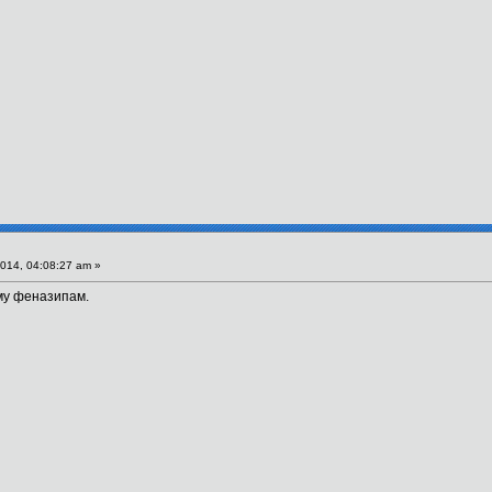
014, 04:08:27 am »
му феназипам.