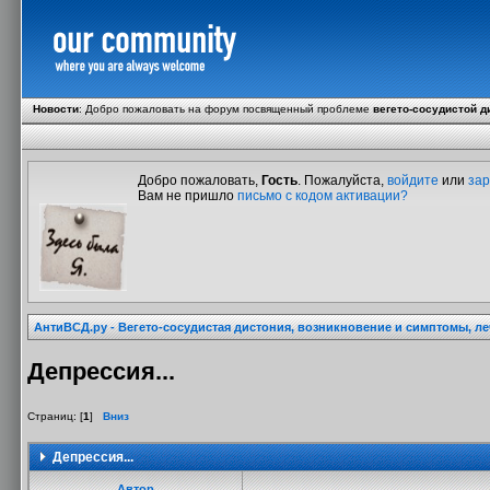
Новости
:
Добро пожаловать на форум посвященный проблеме
вегето-сосудистой д
Добро пожаловать,
Гость
. Пожалуйста,
войдите
или
зар
Вам не пришло
письмо с кодом активации?
АнтиВСД.ру - Вегето-сосудистая дистония, возникновение и симптомы, л
Депрессия...
Страниц: [
1
]
Вниз
Депрессия...
Автор