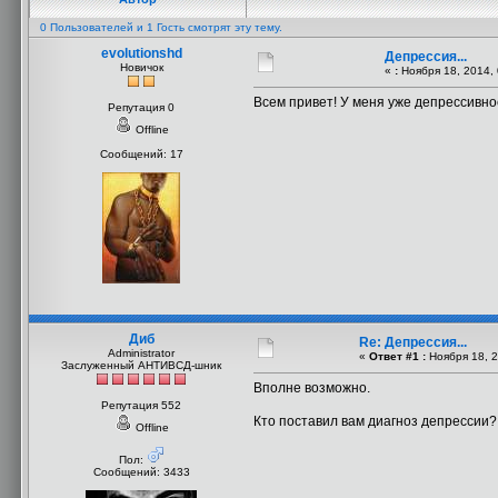
0 Пользователей и 1 Гость смотрят эту тему.
evolutionshd
Депрессия...
Новичок
«
:
Ноября 18, 2014, 
Всем привет! У меня уже депрессивно
Репутация 0
Offline
Сообщений: 17
Диб
Re: Депрессия...
Administrator
«
Ответ #1 :
Ноября 18, 2
Заслуженный АНТИВСД-шник
Вполне возможно.
Репутация 552
Кто поставил вам диагноз депрессии?
Offline
Пол:
Сообщений: 3433