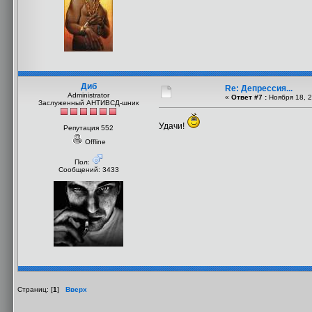
Диб
Re: Депрессия...
Administrator
«
Ответ #7 :
Ноября 18, 2
Заслуженный АНТИВСД-шник
Удачи!
Репутация 552
Offline
Пол:
Сообщений: 3433
Страниц: [
1
]
Вверх