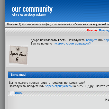
Новости
:
Добро пожаловать на форум посвященный проблеме
вегето-сосудистой д
Начало
|
Помощ
Добро пожаловать,
Гость
. Пожалуйста,
войдите
или
зар
Вам не пришло
письмо с кодом активации?
Внимание!
Вы не можете просматривать профили пользователей.
Пожалуйста, войдите или
зарегистрируйтесь
на АнтиВСД.ру - Вегето-с
Войти
Им