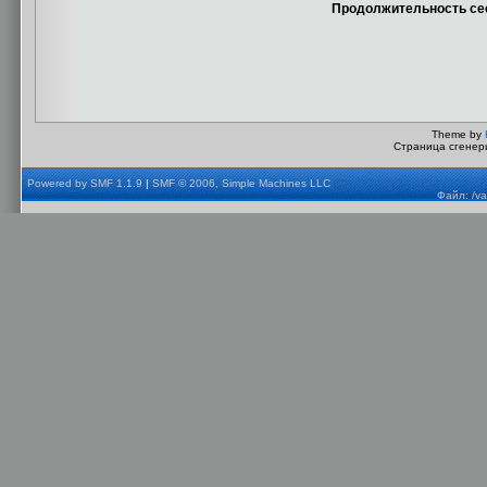
Продолжительность сес
Theme by
Страница сгенери
Powered by SMF 1.1.9
|
SMF © 2006, Simple Machines LLC
Файл: /va