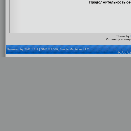
Продолжительность сес
Theme by
Страница сгенери
Powered by SMF 1.1.9
|
SMF © 2006, Simple Machines LLC
Файл: /va