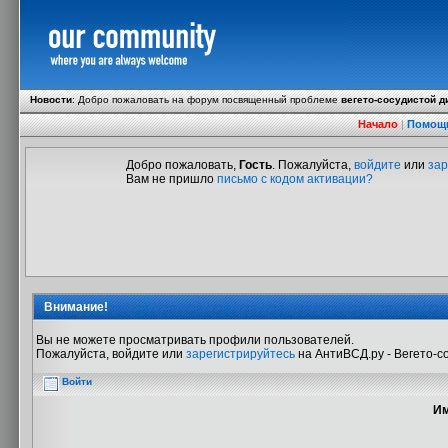
Новости
:
Добро пожаловать на форум посвященный проблеме
вегето-сосудистой д
Начало
|
Помощ
Добро пожаловать,
Гость
. Пожалуйста,
войдите
или
зар
Вам не пришло
письмо с кодом активации?
Внимание!
Вы не можете просматривать профили пользователей.
Пожалуйста, войдите или
зарегистрируйтесь
на АнтиВСД.ру - Вегето-с
Войти
Им