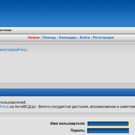
истонии
Начало
|
Помощь
|
Календарь
|
Войти
|
Регистрация
егистрируйтесь
.
пользователей.
йтесь
на АнтиВСД.ру - Вегето-сосудистая дистония, возникновение и симптом
Имя пользователя:
Пароль: