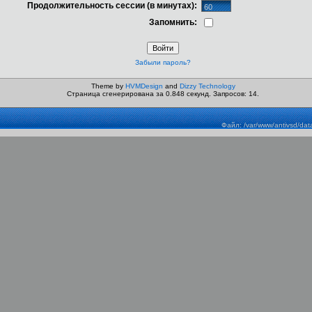
Продолжительность сессии (в минутах):
Запомнить:
Забыли пароль?
Theme by
HVMDesign
and
Dizzy Technology
Страница сгенерирована за 0.848 секунд. Запросов: 14.
Файл: /var/www/antivsd/dat