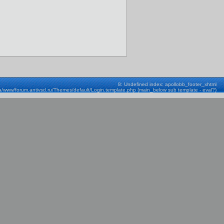
8: Undefined index: apollobb_footer_xhtml
a/www/forum.antivsd.ru/Themes/default/Login.template.php (main_below sub template - eval?)
Строка: 580