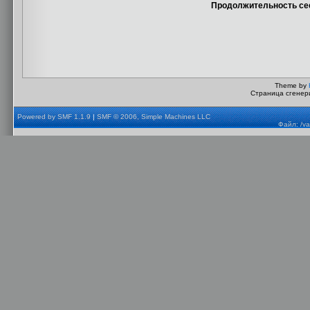
Продолжительность сес
Theme by
Страница сгенери
Powered by SMF 1.1.9
|
SMF © 2006, Simple Machines LLC
Файл: /va