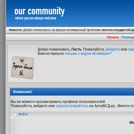
Новости
:
Добро пожаловать на форум посвященный проблеме
вегето-сосудистой д
Начало
|
Помощ
Добро пожаловать,
Гость
. Пожалуйста,
войдите
или
зар
Вам не пришло
письмо с кодом активации?
Внимание!
Вы не можете просматривать профили пользователей.
Пожалуйста, войдите или
зарегистрируйтесь
на АнтиВСД.ру - Вегето-с
Войти
Им