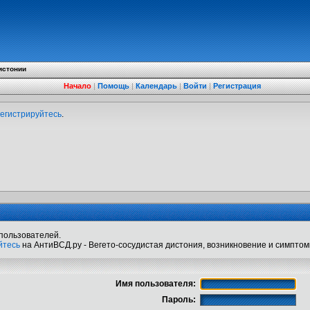
истонии
Начало
|
Помощь
|
Календарь
|
Войти
|
Регистрация
егистрируйтесь
.
пользователей.
йтесь
на АнтиВСД.ру - Вегето-сосудистая дистония, возникновение и симптом
Имя пользователя:
Пароль: