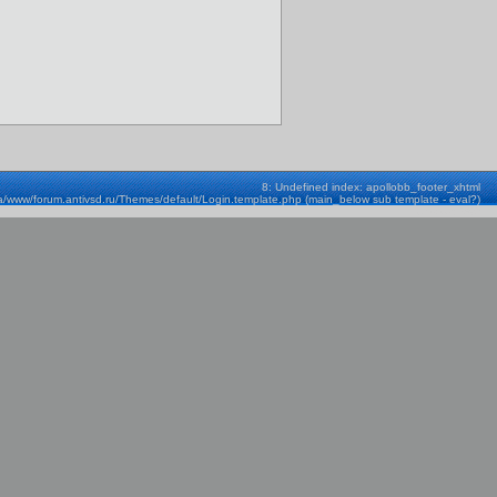
8: Undefined index: apollobb_footer_xhtml
a/www/forum.antivsd.ru/Themes/default/Login.template.php (main_below sub template - eval?)
Строка: 580