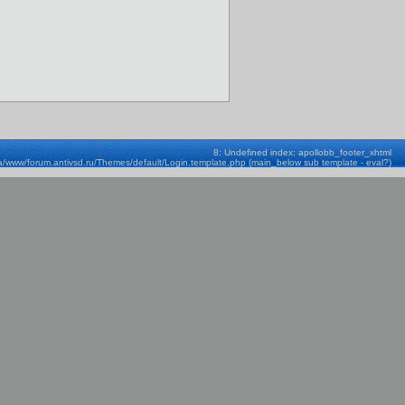
8: Undefined index: apollobb_footer_xhtml
a/www/forum.antivsd.ru/Themes/default/Login.template.php (main_below sub template - eval?)
Строка: 580