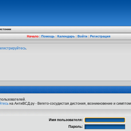
истонии
Начало
|
Помощь
|
Календарь
|
Войти
|
Регистрация
егистрируйтесь
.
пользователей.
йтесь
на АнтиВСД.ру - Вегето-сосудистая дистония, возникновение и симптом
Имя пользователя:
Пароль: