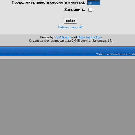
Продолжительность сессии (в минутах):
Запомнить:
Забыли пароль?
Theme by
HVMDesign
and
Dizzy Technology
Страница сгенерирована за 0.048 секунд. Запросов: 14.
Файл: /var/www/antivsd/dat