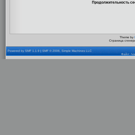
Продолжительность сес
Theme by
Страница сгенери
Powered by SMF 1.1.9
|
SMF © 2006, Simple Machines LLC
Файл: /va