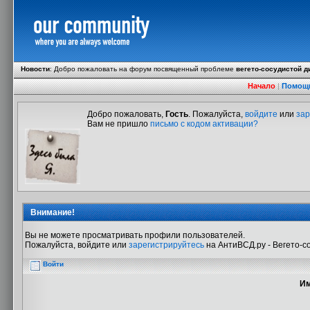
Новости
:
Добро пожаловать на форум посвященный проблеме
вегето-сосудистой д
Начало
|
Помощ
Добро пожаловать,
Гость
. Пожалуйста,
войдите
или
зар
Вам не пришло
письмо с кодом активации?
Внимание!
Вы не можете просматривать профили пользователей.
Пожалуйста, войдите или
зарегистрируйтесь
на АнтиВСД.ру - Вегето-с
Войти
Им