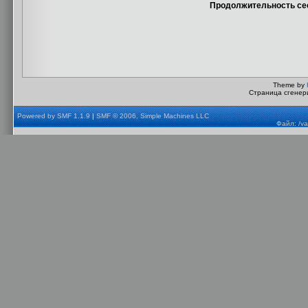
Продолжительность сес
Theme by
Страница сгенери
Powered by SMF 1.1.9
|
SMF © 2006, Simple Machines LLC
Файл: /va