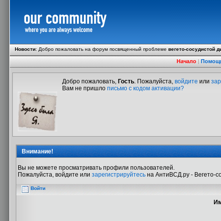
Новости
:
Добро пожаловать на форум посвященный проблеме
вегето-сосудистой д
Начало
|
Помощ
Добро пожаловать,
Гость
. Пожалуйста,
войдите
или
зар
Вам не пришло
письмо с кодом активации?
Внимание!
Вы не можете просматривать профили пользователей.
Пожалуйста, войдите или
зарегистрируйтесь
на АнтиВСД.ру - Вегето-с
Войти
Им