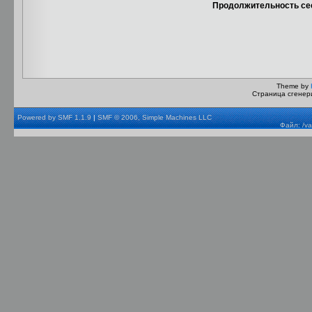
Продолжительность сес
Theme by
Страница сгенери
Powered by SMF 1.1.9
|
SMF © 2006, Simple Machines LLC
Файл: /va