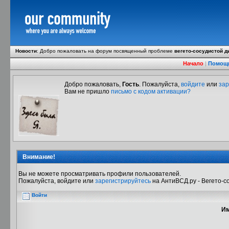
Новости
:
Добро пожаловать на форум посвященный проблеме
вегето-сосудистой д
Начало
|
Помощ
Добро пожаловать,
Гость
. Пожалуйста,
войдите
или
зар
Вам не пришло
письмо с кодом активации?
Внимание!
Вы не можете просматривать профили пользователей.
Пожалуйста, войдите или
зарегистрируйтесь
на АнтиВСД.ру - Вегето-с
Войти
Им