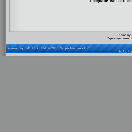
Продолжительность сес
Theme by
Страница сгенери
Powered by SMF 1.1.9
|
SMF © 2006, Simple Machines LLC
Файл: /va