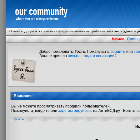
Новости
:
Добро пожаловать на форум посвященный проблеме
вегето-сосудистой д
Начало
|
Помощ
Добро пожаловать,
Гость
. Пожалуйста,
войдите
или
зар
Вам не пришло
письмо с кодом активации?
Внимание!
Вы не можете просматривать профили пользователей.
Пожалуйста, войдите или
зарегистрируйтесь
на АнтиВСД.ру - Вегето-с
Войти
Им