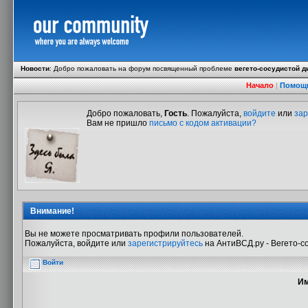
Новости
:
Добро пожаловать на форум посвященный проблеме
вегето-сосудистой д
Начало
|
Помощ
Добро пожаловать,
Гость
. Пожалуйста,
войдите
или
зар
Вам не пришло
письмо с кодом активации?
Внимание!
Вы не можете просматривать профили пользователей.
Пожалуйста, войдите или
зарегистрируйтесь
на АнтиВСД.ру - Вегето-с
Войти
Им