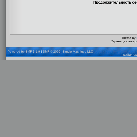
Продолжительность сес
Theme by
Страница сгенери
Powered by SMF 1.1.9
|
SMF © 2006, Simple Machines LLC
Файл: /va