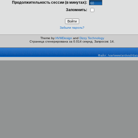
Продолжительность сессии (в минутах):
Запомнить:
Забыли пароль?
Theme by
HVMDesign
and
Dizzy Technology
Страница сгенерирована за 0.014 секунд. Запросов: 14.
Файл: /var/www/antivsd/dat