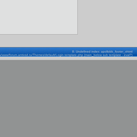
8: Undefined index: apollobb_footer_xhtml
a/www/forum.antivsd.ru/Themes/default/Login.template.php (main_below sub template - eval?)
Строка: 580