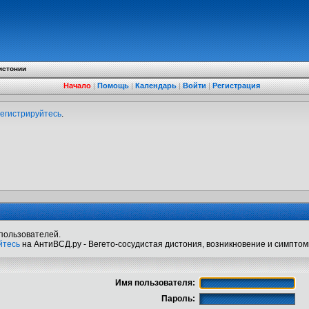
истонии
Начало
|
Помощь
|
Календарь
|
Войти
|
Регистрация
егистрируйтесь
.
пользователей.
йтесь
на АнтиВСД.ру - Вегето-сосудистая дистония, возникновение и симптом
Имя пользователя:
Пароль: