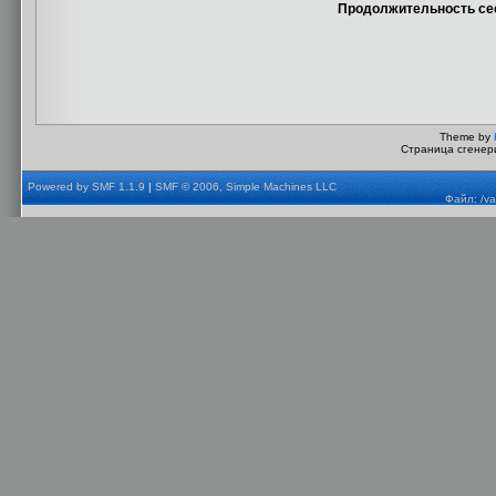
Продолжительность сес
Theme by
Страница сгенери
Powered by SMF 1.1.9
|
SMF © 2006, Simple Machines LLC
Файл: /va