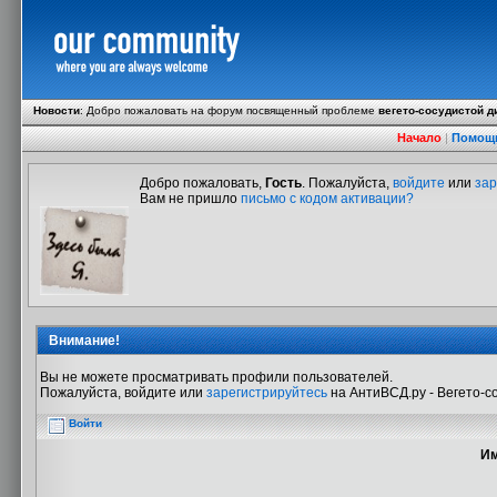
Новости
:
Добро пожаловать на форум посвященный проблеме
вегето-сосудистой д
Начало
|
Помощ
Добро пожаловать,
Гость
. Пожалуйста,
войдите
или
зар
Вам не пришло
письмо с кодом активации?
Внимание!
Вы не можете просматривать профили пользователей.
Пожалуйста, войдите или
зарегистрируйтесь
на АнтиВСД.ру - Вегето-с
Войти
Им