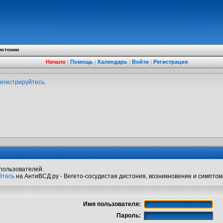
истонии
Начало
|
Помощь
|
Календарь
|
Войти
|
Регистрация
егистрируйтесь
.
пользователей.
йтесь
на АнтиВСД.ру - Вегето-сосудистая дистония, возникновение и симптом
Имя пользователя:
Пароль: