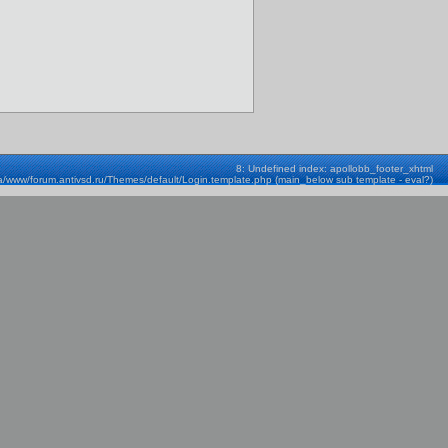
8: Undefined index: apollobb_footer_xhtml
a/www/forum.antivsd.ru/Themes/default/Login.template.php (main_below sub template - eval?)
Строка: 580