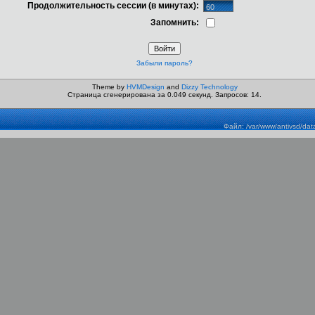
Продолжительность сессии (в минутах):
Запомнить:
Забыли пароль?
Theme by
HVMDesign
and
Dizzy Technology
Страница сгенерирована за 0.049 секунд. Запросов: 14.
Файл: /var/www/antivsd/dat