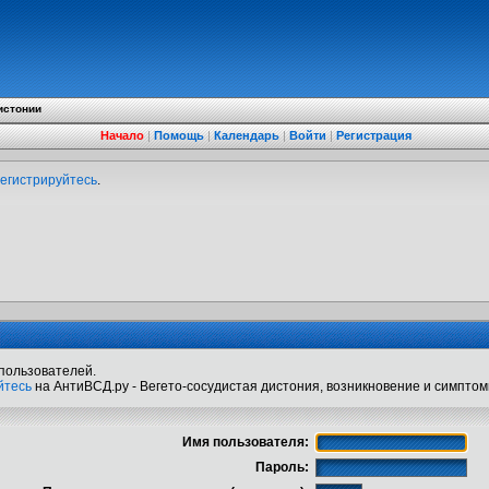
истонии
Начало
|
Помощь
|
Календарь
|
Войти
|
Регистрация
егистрируйтесь
.
пользователей.
йтесь
на АнтиВСД.ру - Вегето-сосудистая дистония, возникновение и симптом
Имя пользователя:
Пароль: