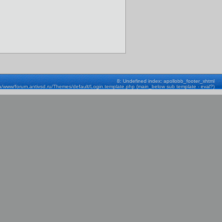
8: Undefined index: apollobb_footer_xhtml
a/www/forum.antivsd.ru/Themes/default/Login.template.php (main_below sub template - eval?)
Строка: 580