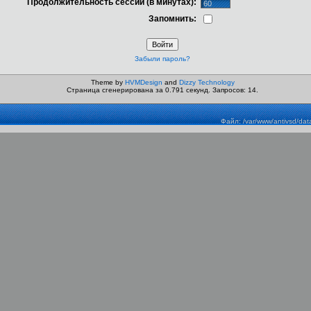
Продолжительность сессии (в минутах):
Запомнить:
Забыли пароль?
Theme by
HVMDesign
and
Dizzy Technology
Страница сгенерирована за 0.791 секунд. Запросов: 14.
Файл: /var/www/antivsd/dat