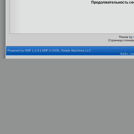
Продолжительность сес
Theme by
Страница сгенери
Powered by SMF 1.1.9
|
SMF © 2006, Simple Machines LLC
Файл: /va