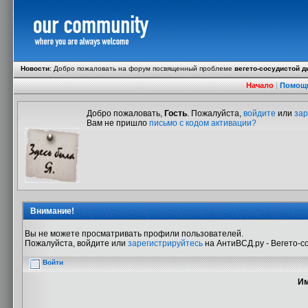
Новости
:
Добро пожаловать на форум посвященный проблеме
вегето-сосудистой д
Начало
|
Помощ
Добро пожаловать,
Гость
. Пожалуйста,
войдите
или
зар
Вам не пришло
письмо с кодом активации?
Внимание!
Вы не можете просматривать профили пользователей.
Пожалуйста, войдите или
зарегистрируйтесь
на АнтиВСД.ру - Вегето-с
Войти
Им