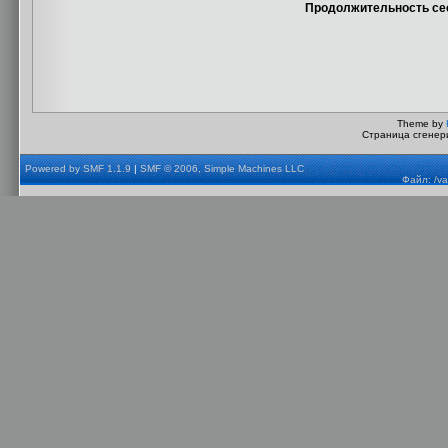
Продолжительность сес
Theme by
Страница сгенери
Powered by SMF 1.1.9
|
SMF © 2006, Simple Machines LLC
Файл: /va