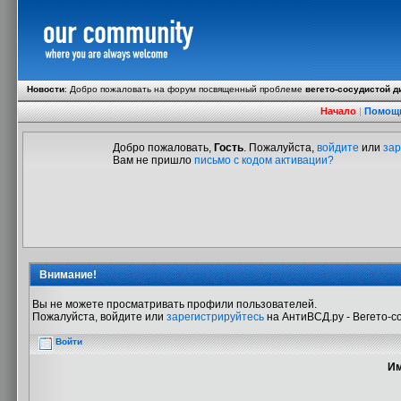
Новости
:
Добро пожаловать на форум посвященный проблеме
вегето-сосудистой д
Начало
|
Помощ
Добро пожаловать,
Гость
. Пожалуйста,
войдите
или
зар
Вам не пришло
письмо с кодом активации?
Внимание!
Вы не можете просматривать профили пользователей.
Пожалуйста, войдите или
зарегистрируйтесь
на АнтиВСД.ру - Вегето-с
Войти
Им