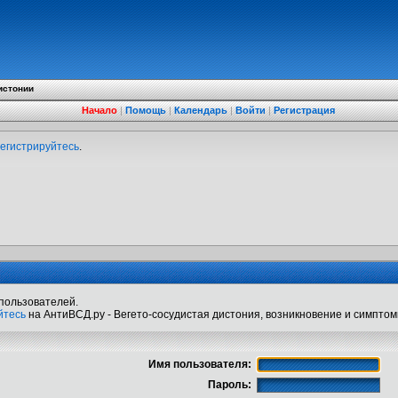
истонии
Начало
|
Помощь
|
Календарь
|
Войти
|
Регистрация
егистрируйтесь
.
пользователей.
йтесь
на АнтиВСД.ру - Вегето-сосудистая дистония, возникновение и симптом
Имя пользователя:
Пароль: