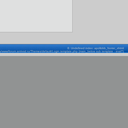
8: Undefined index: apollobb_footer_xhtml
a/www/forum.antivsd.ru/Themes/default/Login.template.php (main_below sub template - eval?)
Строка: 580