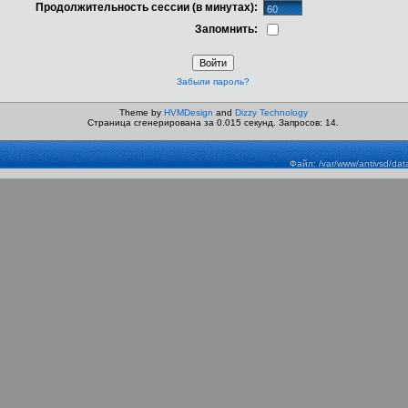
Продолжительность сессии (в минутах):
Запомнить:
Забыли пароль?
Theme by
HVMDesign
and
Dizzy Technology
Страница сгенерирована за 0.015 секунд. Запросов: 14.
Файл: /var/www/antivsd/dat