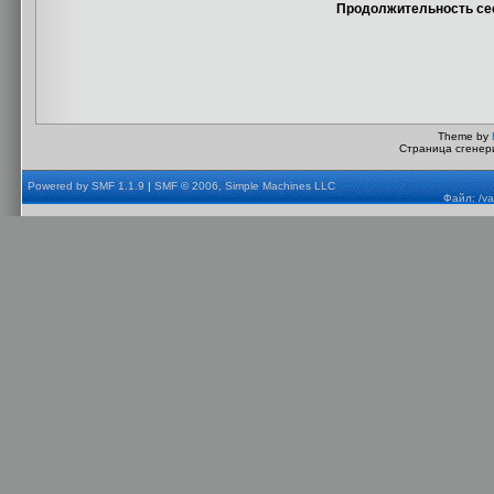
Продолжительность сес
Theme by
Страница сгенери
Powered by SMF 1.1.9
|
SMF © 2006, Simple Machines LLC
Файл: /va