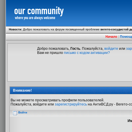
Новости
:
Добро пожаловать на форум посвященный проблеме
вегето-сосудистой д
Начало
|
Помощ
Добро пожаловать,
Гость
. Пожалуйста,
войдите
или
зар
Вам не пришло
письмо с кодом активации?
Внимание!
Вы не можете просматривать профили пользователей.
Пожалуйста, войдите или
зарегистрируйтесь
на АнтиВСД.ру - Вегето-с
Войти
Им